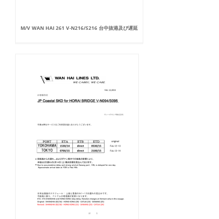
M/V WAN HAI 261 V-N216/S216 台中抜港及び遅延