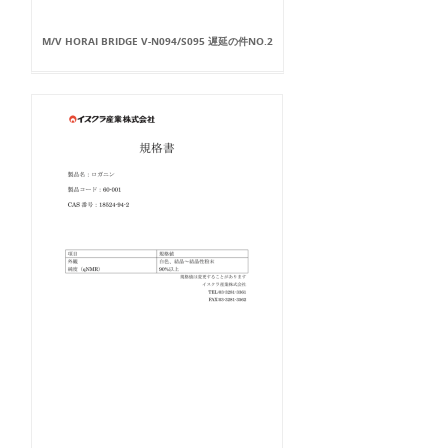
M/V HORAI BRIDGE V-N094/S095 遅延の件NO.2