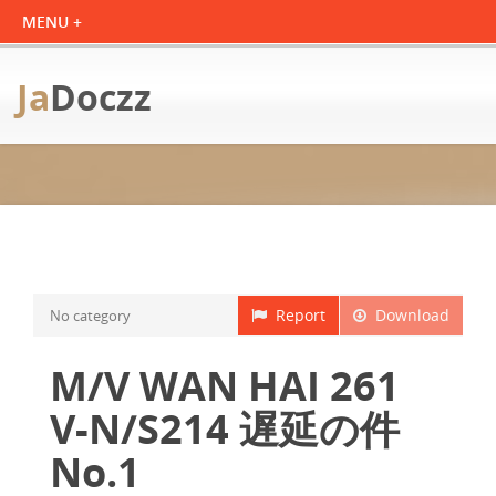
Ja
Doczz
Report
Download
No category
M/V WAN HAI 261
V-N/S214 遅延の件
No.1