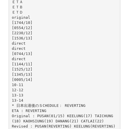
ＥＴＡ
ＥＴＢ
ＥＴＤ
original
[1744/10]
[0554/12]
[2230/12]
[1536/13]
direct
direct
[0744/13]
direct
[1144/11]
[1525/12]
[1345/13]
[0005/14]
10-11
12-12
13-13
13-14
* 日本出港後のＳCHEDULE： REVERTING
ETA : REVERTING
Original : PUSAN(01/15) KEELUNG(17) TAICHUNG
(18) KAOHSIUNG(19) DANANG(21) CATLAI(22)
Revised : PUSAN(REVERTING) KEELUNG(REVERTING)