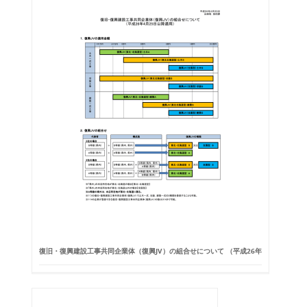
復旧・復興建設工事共同企業体（復興JV）の組合せについて （平成26年