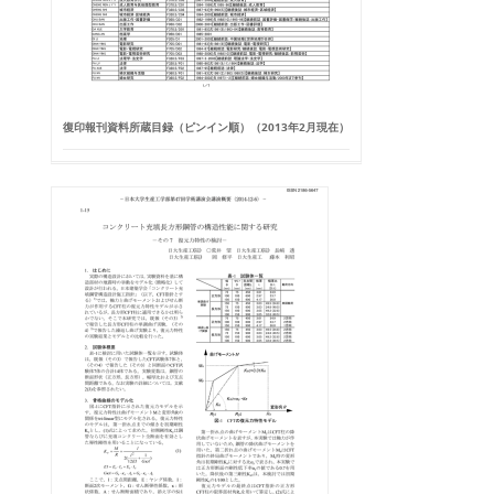
復印報刊資料所蔵目録（ピンイン順）（2013年2月現在）