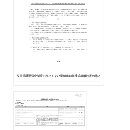
役員退職慰労金制度の廃止および業績連動型株式報酬制度の導入