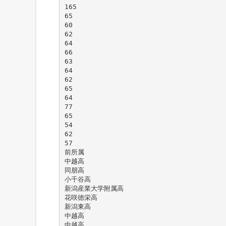
165
65
60
62
64
66
63
64
62
65
64
77
65
54
62
57
前所属
中越高
同朋高
小千谷高
新潟産業大学附属高
花咲徳栄高
新潟東高
中越高
中越高