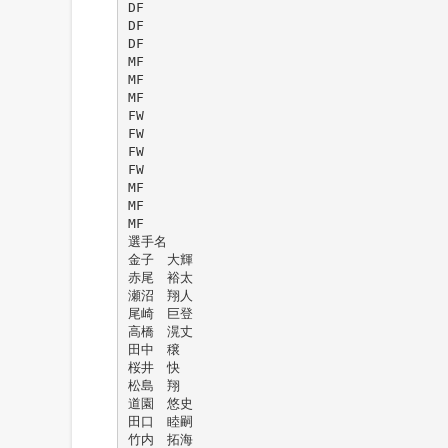
DF
DF
DF
MF
MF
MF
FW
FW
FW
FW
MF
MF
MF
選手名
金子 大輝
赤尾 裕太
瀬沼 翔人
尾崎 巨登
高橋 滉丈
田中 穣
桜井 快
松島 翔
道園 悠史
田口 睦嗣
竹内 拓海