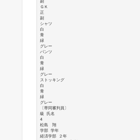
副
ＧＫ
正
副
シャツ
白
青
緑
グレー
パンツ
白
青
緑
グレー
ストッキング
白
青
緑
グレー
〔帯同審判員〕
級 氏名
4
松島 翔
学部 学年
経済学部 ２年