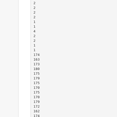
2
2
2
2
1
1
4
2
2
1
1
174
163
173
180
175
179
175
170
175
170
179
172
162
174