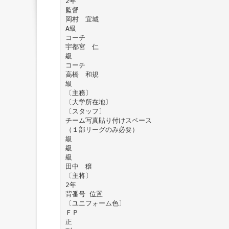
2年
監督
岡村 宜城
A級
コーチ
宇都宮 仁
級
コーチ
高橋 和規
級
〔主務〕
〔大学所在地〕
〔スタッフ〕
チーム写真貼り付けスペース
（１部リーグのみ必要）
級
級
級
田中 穣
〔主将〕
2年
背番号 位置
〔ユニフォーム色〕
ＦＰ
正