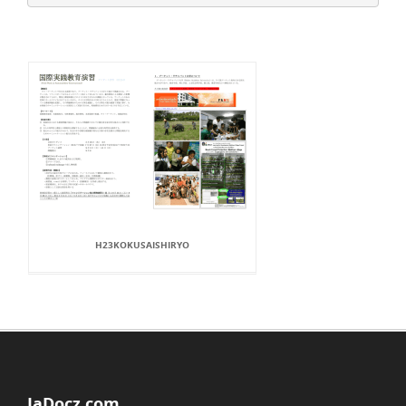
H23KOKUSAISHIRYO
JaDocz.com