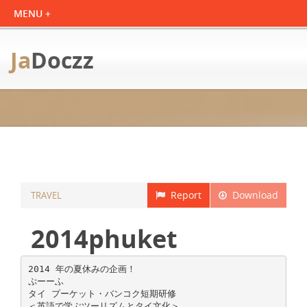
Ja
Doczz
Report
Download
TRAVEL
2014phuket
2014 年の夏休みの企画！
ぷーーふ
タイ プーケット・バンコク短期研修
＜英語で学ぶツーリズムとタイ文化＞