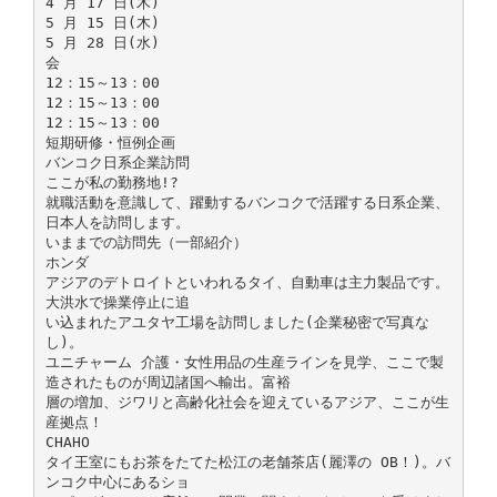
4 月 17 日(木)
5 月 15 日(木)
5 月 28 日(水)
会
12：15～13：00
12：15～13：00
12：15～13：00
短期研修・恒例企画
バンコク日系企業訪問
ここが私の勤務地!?
就職活動を意識して、躍動するバンコクで活躍する日系企業、
日本人を訪問します。
いままでの訪問先（一部紹介）
ホンダ
アジアのデトロイトといわれるタイ、自動車は主力製品です。
大洪水で操業停止に追
い込まれたアユタヤ工場を訪問しました(企業秘密で写真な
し)。
ユニチャーム 介護・女性用品の生産ラインを見学、ここで製
造されたものが周辺諸国へ輸出。富裕
層の増加、ジワリと高齢化社会を迎えているアジア、ここが生
産拠点！
CHAHO
タイ王室にもお茶をたてた松江の老舗茶店(麗澤の OB！)。バ
ンコク中心にあるショ