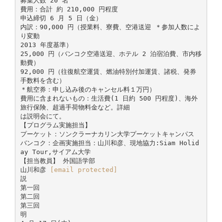
募集人数 20 名
費用：合計 約 210,000 円程度
申込締切 6 月 5 日（金）
内訳：90,000 円（授業料、寮費、空港送迎 ＊参加人数によ
り変動
2013 年度基準）
25,000 円（バンコク空港送迎、ホテル 2 泊宿泊費、市内移
動費）
92,000 円（往復航空運賃、燃油特別付加運賃、諸税、発券
手数料を含む）
＊航空券：申し込み後のキャンセル料１万円）
費用に含まれないもの：生活費(1 日約 500 円程度)、海外
旅行保険、超過手荷物料金など。詳細
は説明会にて。
【プログラム実施担当】
プーケット：ソンクラーナカリン大学プーケットキャンパス
バンコク：企画実施担当：山川和彦、現地協力:Siam Holid
ay Tour,サイアム大学
【担当教員】 外国語学部
山川和彦
[email protected]
説
第一回
第二回
第三回
明