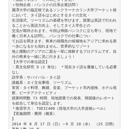
＋恒例企画：バンコクの日系企業訪問！
麗澤大学の協定校であるソンクラーナカリン大学プーケット校
において、タイ語をはじめとするタイの文化・
生活様式、ツーリズムの基礎を学びます。授業は英語で行われ
ることから英語力向上、そしてタイ人学生との
交流が期待されます。今回は帰路バンコクに立ち寄り、現地で
働く日本人を訪問し、バンコクでの仕事につい
てお話を聞きます。将来の就職先の候補地をアジアに求める第
一歩になるかも知れません。世界的なリゾート
地と躍動のアジアの二面を一挙に体験するプログラムです。自
分の将来を一緒に見に行きましょう！
【大学での単位認定】
：異文化研究 D（2 単位） ＊現在タイ語を履修している必要
なし
語学系：サバイバル・タイ語
講義系：タイ文化事情、ツーリズム
実習：タイ料理、舞踊、音楽、プーケット市内巡検、ホテル視
察、ビーチアクティビティ
授業時間数 73 時間、現地授業での発表、帰国後のレポート
を総合して単位を認定します。
＊推奨学力： TOEIC400（現地大学の入学資格レベル）
【実施期間・費用（概算）
】
2014 年 8 月 17 日（日）～9 月 10（水） （25 日間）