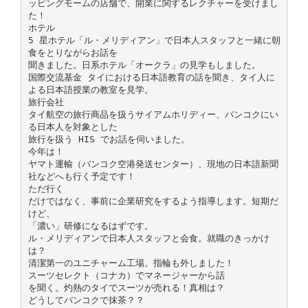
ッピングモームの店舗で、開業に関するレクチャーを受けまし
た！
ホテル
5 星ホテル「ル・メリディアン」で日本人スタッフと一緒に朝
食をとりながらお話を
聞きました。日系ホテル「オークラ」の見学もしました。
国際交流基金 タイにおける日本語教育の話を聞き、タイ人に
よる日本語授業の教室を見学。
旅行会社
タイ航空の旅行商品を扱うサイアムホリディー、バンコクにい
る日本人を対象とした
旅行を扱う HIS でお話を伺いました。
今年は！
ヤマト運輸（バンコク空港発送センター）、現地の日本語新聞
社などへも行く予定です！
ただ行く
だけではなく、事前に企業研究をするよう指導します。短期だ
けど、
「濃い」研修になるはずです。
ル・メリディアンで日本人スタッフと会食。就職のきっかけ
は？
清潔第一のユニチャーム工場。指輪も外しました！
スーツセレクト（コナカ）でマネージャーから話
を聞く。灼熱のタイでスーツが売れる！真相は？