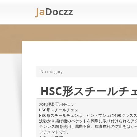
Ja
Doczz
No category
HSC形スチールチ
水処理装置用チェン
HSC形スチールチェン
HSC形スチールチェンは、ピン・ブシュに400クラス
沈砂かき揚げ機のバケットを簡単に取り付けられるア
テンレス鋼を使用し屈曲不良、腐食摩耗の防止をはか
ッチメントです。