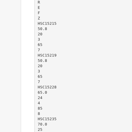
R
E
F
Z
HSC15215
50.8
20
3
65
7
HSC15219
50.8
20
3
65
7
HSC15228
65.0
24
4
85
8
HSC15235
70.0
25