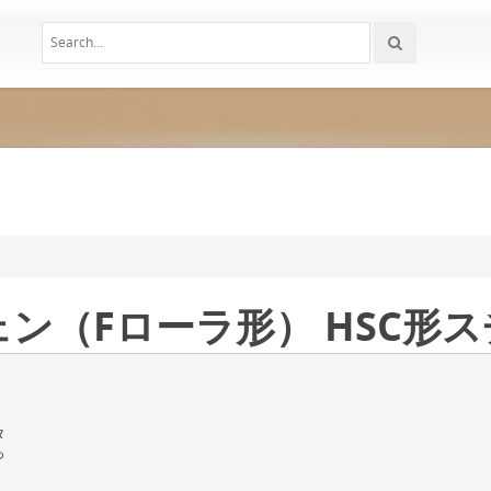
ェン（Fローラ形） HSC形
ス
タ
っ