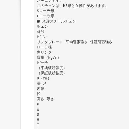
たチェンです。
このチェンは、HS形と互換性があります。
Sローラ形
Fローラ形
■HSC形スチールチェン
チェン
番号
ピ ン
リンクプレート 平均引張強さ 保証引張強さ
ローラ径
内リンク
質量（kg/m）
ピッチ
（平均破断強度）
（保証破断強度）
R（mm）
長 さ
内幅
径
高さ 厚さ
P
W
D
H
T