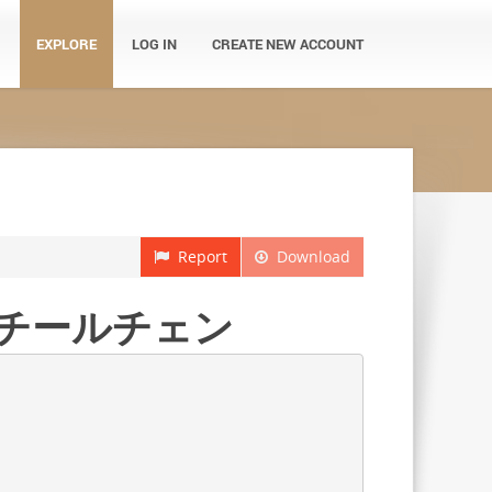
EXPLORE
LOG IN
CREATE NEW ACCOUNT
Report
Download
スチールチェン