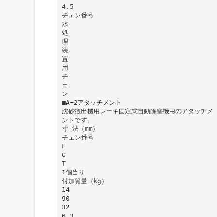
4.5
チェン番号
水
処
理
装
置
用
チ
ェ
ン
■A−2アタッチメント
沈砂搬出機用レーキ固定式自動除塵機用のアタッチメ
ントです。
寸 法（mm）
チェン番号
F
G
T
1個当り
付加質量（kg）
14
90
32
6.3