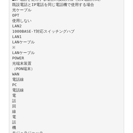
既設電話とIP電話を同じ電話機で使用する場合
光ケーブル
OPT
使用しない
LAN2
1000BASE-T対応スイッチングハブ
LAN1
LANケーブル
※
LANケーブル
POWER
光端末装置
（PON端末）
WAN
電話線
PC
電話線
電
話
回
線
電
話
機
モジュラジャック