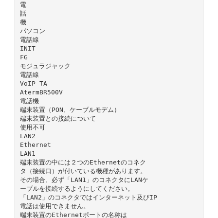
電
話
機
パソコン
電話線
INIT
FG
モジュラジャック
電話線
VoIP TA
AtermBR500V
電話機
端末装置（PON、ケーブルモデム）
端末装置との接続について
使用不可
LAN2
Ethernet
LAN1
端末装置の中には２つのEthernetのコネク
タ（接続口）が付いている機種があります。
その場合、必ず「LAN1」のコネクタにLANケ
ーブルを接続するようにしてください。
「LAN2」のコネクタではインターネット及びIP
電話は使用できません。
端末装置のEthernetポートの名称は