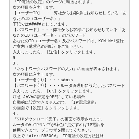
『IP電話の設定』のページに転送されます。
次の項目を入力します。
【ユーザーID】・・・弊社からお客様にお知らせしている「あ
なたのID（ユーザー名）」
下記では#####としています。
【パスワード】・・・弊社からお客様にお知らせしている「あ
なたのID（ユーザー名）」のパスワード
あなたのID（ユーザー名）及びパスワードは、KCN-Net登録
ご案内（薄紫色の用紙）をご覧下さい。
入力しましたら、【送信】をクリックします。
9
3．
『ネットワークパスワードの入力』の画面が表示されます。
次の項目に入力します。
【ユーザー名(U)】・・・admin
【パスワード(P)】・・・ルータ管理用に設定したパスワード
入力しましたら、【OK】をクリックします。
注意 JAVAの設定をOFFにしている場合
自動的に設定できませんので、『IP電話設定』
の画面で【設定】をクリックします。
4．
『SIPダウンロード完了』の画面が表示されます。
ルータのVoIPランプが緑色に点灯すればIP電話を
使用できます。ブラウザを閉じてください。
以上で「AtermBR500V」 IP電話の設定方法は終