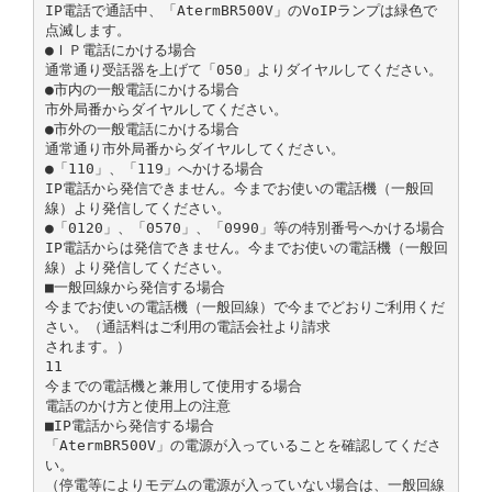
IP電話で通話中、「AtermBR500V」のVoIPランプは緑色で
点滅します。
●ＩＰ電話にかける場合
通常通り受話器を上げて「050」よりダイヤルしてください。
●市内の一般電話にかける場合
市外局番からダイヤルしてください。
●市外の一般電話にかける場合
通常通り市外局番からダイヤルしてください。
●「110」、「119」へかける場合
IP電話から発信できません。今までお使いの電話機（一般回
線）より発信してください。
●「0120」、「0570」、「0990」等の特別番号へかける場合
IP電話からは発信できません。今までお使いの電話機（一般回
線）より発信してください。
■一般回線から発信する場合
今までお使いの電話機（一般回線）で今までどおりご利用くだ
さい。（通話料はご利用の電話会社より請求
されます。）
11
今までの電話機と兼用して使用する場合
電話のかけ方と使用上の注意
■IP電話から発信する場合
「AtermBR500V」の電源が入っていることを確認してくださ
い。
（停電等によりモデムの電源が入っていない場合は、一般回線