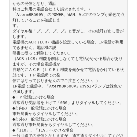
からの発信となり、通話
料はご利用の電話会社より請求されます。）
「AtermBR500V」のPOWER、WAN、VoIPのランプが緑色で点
灯していることを確認しま
す。
ダイヤル後「プ、プ、プ、プ」と音がし、その後呼び出し音が
します。
電話機のACR（LCR）機能を設定している場合、IP電話が利用
できません。電話機の説
明書に従って解除してください。
（ACR（LCR）機能を解除しなくても電話がかかる場合があり
ますが、その場合電話機が
自動的にＡＣＲ（ＬＣＲ）機能を働かせて電話をかけている状
態です。ＩＰ電話網での発
信にはなっておりませんのでご注意ください。）
IP電話で通話中、「AtermBR500V」のVoIPランプは緑色で
点滅します。
●ＩＰ電話にかける場合
通常通り受話器を上げて「050」よりダイヤルしてください。
●市内の一般電話にかける場合
市外局番からダイヤルしてください。
●市外の一般電話にかける場合
通常通り市外局番からダイヤルしてください。
●「110」、「119」へかける場合
一般回線での発信となりますが、通常通りダイヤルしてくださ