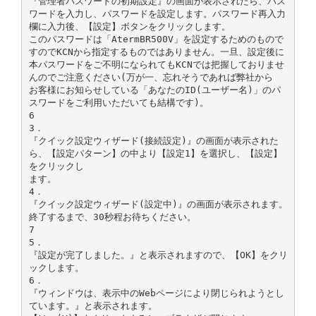
『管理者パスワードの初期設定』の画面が表示されたら、パス
ワードを入力し、パスワードを設定します。パスワード再入力
欄に入力後、【設定】ボタンをクリックします。
このパスワードは「AtermBR500V」を設定するためのもので
すのでKCNから指定するものではありません。一旦、設定後に
本パスワードをご不明になられてもKCNでは把握しておりませ
んのでご注意ください(万が一、忘れそうであれば弊社から
お客様にお知らせしている「あなたのID(ユーザー名)」のパ
スワードをご利用いただいても結構です)。
6
3．
『クイック設定ウィザード(接続設定)』の画面が表示された
ら、【設定パターン】の中より【設定1】を選択し、【設定】
をクリックし
ます。
4．
『クイック設定ウィザード(設定中)』の画面が表示されます。
終了するまで、30秒程お待ちください。
7
5．
『設定が完了しました。』と表示されますので、【OK】をクリ
ックします。
6．
『ウィンドウは、表示中のWebページにより閉じられようとし
ています。』と表示されます。