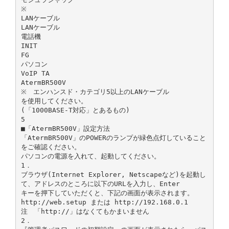
※
LANケーブル
LANケーブル
電話機
INIT
FG
パソコン
VoIP TA
AtermBR500V
※ エンハンスド・カテゴリ5以上のLANケーブル
を使用してください。
(「1000BASE-T対応」とあるもの)
5
■「AtermBR500V」設定方法
「AtermBR500V」のPOWERのランプが緑色点灯していること
をご確認ください。
パソコンの電源を入れて、起動してください。
1．
ブラウザ(Internet Explorer, Netscapeなど)を起動し
て、アドレスのところに以下のURLを入力し、Enter
キーを押下していただくと、下記の画面が表示されます。
http://web.setup または http://192.168.0.1
注 「http://」はなくてもかまいません
2．