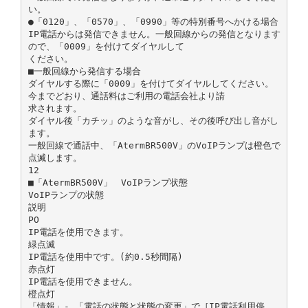
い。
●「0120」、「0570」、「0990」等の特別番号へかける場合
IP電話からは発信できません。一般回線からの発信となります
ので、「0009」を付けてダイヤルして
ください。
■一般回線から発信する場合
ダイヤルする際に「0009」を付けてダイヤルしてください。
今までどおり、通話料はご利用の電話会社より請
求されます。
ダイヤル後「カチッ」のような音がし、その後呼び出し音がし
ます。
一般回線で通話中、「AtermBR500V」のVoIPランプは橙色で
点滅します。
12
■「AtermBR500V」 VoIPランプ状態
VoIPランプの状態
説明
PO
IP電話を使用できます。
緑点滅
IP電話を使用中です。(約0.5秒間隔)
赤点灯
IP電話を使用できません。
橙点灯
「情報」- 「電話の状態と状態の変更」で［IP電話利用停