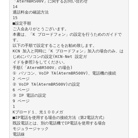
「AtermBR500V」に関するお問い合わせ
14
通話料金の確認方法
15
■設定手順
ご入会ありがとうございます。
本書は、「K ブロードフォン」の設定を行うためのガイドで
す。
以下の手順で設定することをお勧め致します。
KCN 加入と同時に「K ブロードフォン」加入の場合のみ、は
じめにパソコンの設定(KCN-Net 設定ガ
イドを参照)をしてください。
手順(「AtermBR500V」の場合)
① パソコン、VoIP TA(AtermBR500V)、電話機の接続
2 ページ
② VoIP TA(AtermBR500V)の設定
6 ページ
③ IP 電話の設定
9 ページ
1
Kブロード１、光１００メガ
■IP電話を使用する場合の接続方法（第2電話方式）
既設電話とは、別の電話機でIP電話を使用する場合
モジュラージャック
電話線