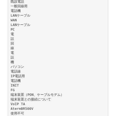
既設電話
一般回線用
電話機
LANケーブル
WAN
LANケーブル
PC
電
話
回
線
電
話
機
パソコン
電話線
IP電話用
電話機
INIT
FG
端末装置（PON、ケーブルモデム）
端末装置との接続について
VoIP TA
AtermBR500V
使用不可