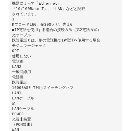
機器によって「Ethernet」、
「10/100Base-T」、「LAN」などと記載
されています。
3
Kブロード160、光300メガ、光１G
■IP電話を使用する場合の接続方法（第2電話方式）
光ケーブル
既設電話とは、別の電話機でIP電話を使用する場合
モジュラージャック
OPT
使用しない
電話線
LAN2
一般回線用
電話機
既設電話
1000BASE-T対応スイッチングハブ
LAN1
LANケーブル
※
LANケーブル
POWER
光端末装置
（PON端末）
WAN