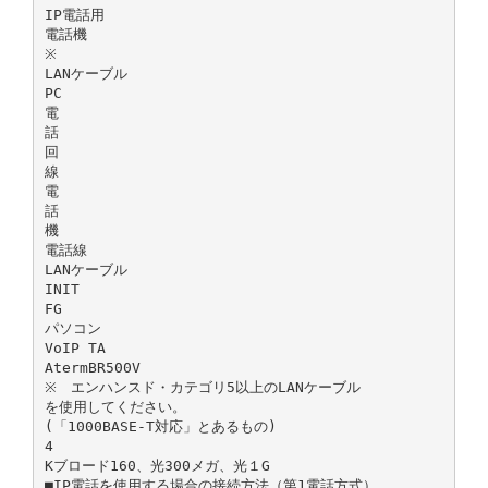
IP電話用
電話機
※
LANケーブル
PC
電
話
回
線
電
話
機
電話線
LANケーブル
INIT
FG
パソコン
VoIP TA
AtermBR500V
※ エンハンスド・カテゴリ5以上のLANケーブル
を使用してください。
(「1000BASE-T対応」とあるもの)
4
Kブロード160、光300メガ、光１G
■IP電話を使用する場合の接続方法（第1電話方式）