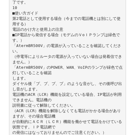
了です。
10
■使い方ガイド
第2電話として使用する場合（今までの電話機とは別にして使
用する）
電話のかけ方と使用上の注意
■IP電話から発信する場合（モデムのＶoＩＰランプは緑色で
す。）
「AtermBR500V」の電源が入っていることを確認してくださ
い。
（停電等によりルータの電源が入っていない場合は発着信でき
ません。）
「AtermBR500V」のPOWER、WAN、VoIPのランプが緑色で点
灯していることを確認
します。
ダイヤル後「プ、プ、プ、プ」のような音がし、その後呼び出
し音がします。
電話機のACR（LCR）機能を設定している場合、IP電話が利用
できません。電話機の
説明書に従って解除してください。
（ACR（LCR）機能を解除しなくても電話がかかる場合があり
ますが、その場合電話機
が自動的にＡＣＲ（ＬＣＲ）機能を働かせて電話をかけている
状態です。ＩＰ電話網で
の発信にはなっておりませんのでご注意ください。）