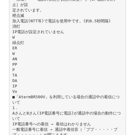
止］が設
定されています。
橙点滅
加入電話(NTT等)で電話を使用中です。(約0.5秒間隔)
消灯
IP電話が設定されていません
W
緑点灯
ER
W
AN
PP
P
TA
DA
IP
Vo
■「AtermBR500V」を利用している場合の通話中の着信につ
いて
1．
AさんとBさん(IP電話番号に電話)が通話中の場合の動作につ
いて
IP電話番号への着信 → 着信はわかりません
一般電話番号に着信 → 通話中着信音（「ププ・・・・・プ
プ・・・・・」）が聞こえます