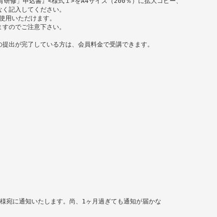
研修」申込書』<様式１>をA4サイズ（200％）に拡大コピー、
なく記入してください。
ご使用いただけます。
ますのでご注意下さい。
の提出が完了している方は、会員料金で受講できます。
様宛に通知いたします。尚、1ヶ月過ぎても通知が届かな