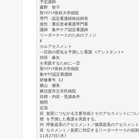
予定講師
藤野 智子
聖ﾏﾘｱﾝﾅ医科大学病院
専門・認定看護師統括師長
急性・重症患者看護専門看
護師 集中ケア認定看護師
リーダーナースのためのフィジ
Ⅱ
カルアセスメント
～症状の変化を予測した看護 <アシスタント>
持田 麻矢
を実践するために～②
聖ﾏﾘｱﾝﾅ医科大学病院
集中ｹｱ認定看護師
研修番号 12
横山 優美
横須賀市立市民病院
目標・内容・受講条件
期間
定員
目 急変につながる主要兆候とそのアセスメントにつ
標 を予測した看護を実践する。
内 呼吸器系のアセスメント／循環器系のアセスメン
容 セスメント／急変に対応するリーダーナースの役割
11月27日(木)