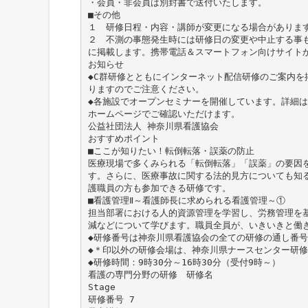
・会員・非会員は別封書で送付いたします。
■その他
１ 研修日程・内容・講師が変更になる場合がありま
２ 不測の事態発生時には研修日の変更や中止する事
に掲載します。携帯電話＆スマートフォン向けサイト
お知らせ
◆C群研修とともにインターネット配信研修のご案内を
りますのでご注意ください。
◆各施設でオープンセミナーを開催しています。詳細は
ホームページでご確認いただけます。
公益社団法人 神奈川県看護協会
おすすめポイント
■ここが知りたい！転倒転落・誤薬の防止
医療現場で多くみられる「転倒転落」「誤薬」の要因
す。さらに、医療事故に関する法的見方についても知
護職員の方も参加できる研修です。
■看護管理Ⅱ～看護師長に求められる看護管理～①
担当部署における人的資源管理を学習し、労務管理を
減などについて学びます。職員全員が、いきいきと働
◆研修番号は神奈川県看護協会の全ての研修の通し番号
◆＊印以外の研修会場は、神奈川県ナースセンター研修
◆研修時間：9時30分～16時30分（受付9時～）
看護の専門分野の研修 研修名
Stage
研修番号 7