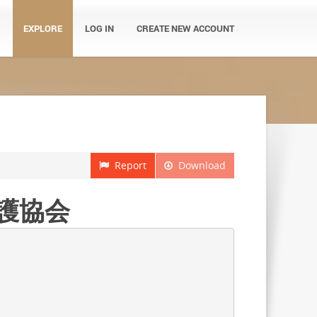
EXPLORE
LOG IN
CREATE NEW ACCOUNT
Report
Download
看護協会