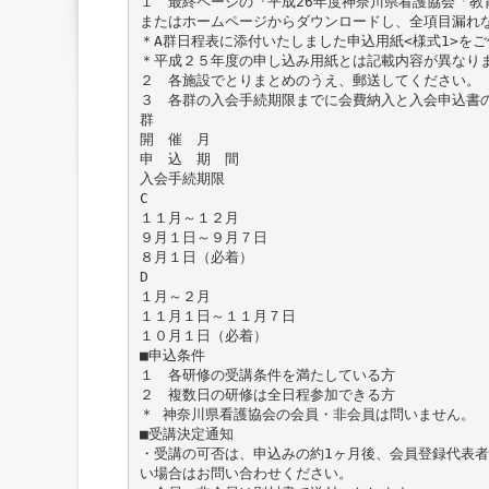
１ 最終ページの『平成26年度神奈川県看護協会「教育
またはホームページからダウンロードし、全項目漏れ
＊A群日程表に添付いたしました申込用紙<様式1>を
＊平成２５年度の申し込み用紙とは記載内容が異なり
２ 各施設でとりまとめのうえ、郵送してください。
３ 各群の入会手続期限までに会費納入と入会申込書
群
開 催 月
申 込 期 間
入会手続期限
C
１１月～１２月
９月１日～９月７日
８月１日（必着）
D
１月～２月
１１月１日～１１月７日
１０月１日（必着）
■申込条件
１ 各研修の受講条件を満たしている方
２ 複数日の研修は全日程参加できる方
＊ 神奈川県看護協会の会員・非会員は問いません。
■受講決定通知
・受講の可否は、申込みの約1ヶ月後、会員登録代表者
い場合はお問い合わせください。