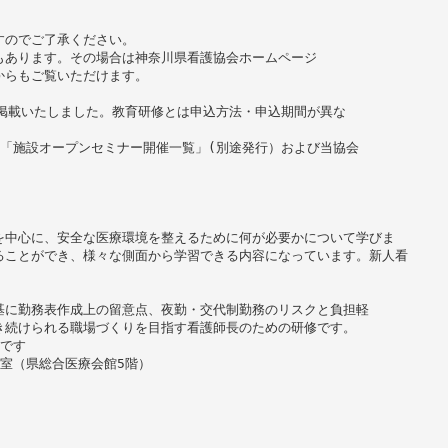
すのでご了承ください。
もあります。その場合は神奈川県看護協会ホームページ
からもご覧いただけます。
掲載いたしました。教育研修とは申込方法・申込期間が異な
「施設オープンセミナー開催一覧」(別途発行）および当協会
を中心に、安全な医療環境を整えるために何が必要かについて学びま
ることができ、様々な側面から学習できる内容になっています。新人看
基に勤務表作成上の留意点、夜勤・交代制勤務のリスクと負担軽
き続けられる職場づくりを目指す看護師長のための研修です。
です
室（県総合医療会館5階）