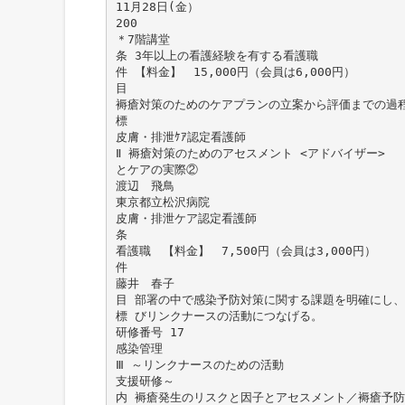
11月28日(金）
200
＊7階講堂
条 3年以上の看護経験を有する看護職
件 【料金】 15,000円（会員は6,000円）
目
褥瘡対策のためのケアプランの立案から評価までの過
標
皮膚・排泄ｹｱ認定看護師
Ⅱ 褥瘡対策のためのアセスメント <アドバイザー>
とケアの実際②
渡辺 飛鳥
東京都立松沢病院
皮膚・排泄ケア認定看護師
条
看護職 【料金】 7,500円（会員は3,000円）
件
藤井 春子
目 部署の中で感染予防対策に関する課題を明確にし
標 びリンクナースの活動につなげる。
研修番号 17
感染管理
Ⅲ ～リンクナースのための活動
支援研修～
内 褥瘡発生のリスクと因子とアセスメント／褥瘡予