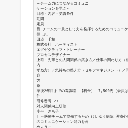
～チーム力につながるコミュニ
ケーションを学ぶ～
目標・内容・受講条件
期間
定員
目 チームの一員として力を発揮するためのコミュニ
標 ぶ。
田邉 千枝
株式会社 ハーティスト
エグゼクティブ・トレーナー
プロセスデザイナー
上司・先輩との人間関係の築き方／仕事の関わり方（
内
ずね方）／気持ちの整え方（セルフマネジメント）／同僚
容
方
条
卒後2年目までの看護職 【料金】 7,500円（会員は3
件
研修番号 23
対人関係向上研修
小平 さち子
Ⅱ ～医療チームで協働するため けいゆう病院 医療心
のコミュニケーション能力を高
めよう～