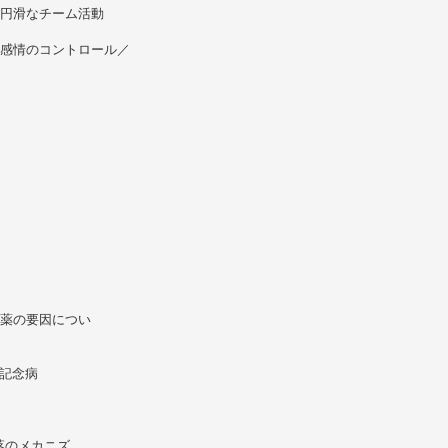
、円滑なチーム活動
／感情のコントロール／
誤薬の要因につい
名記念病
落のメカニズ