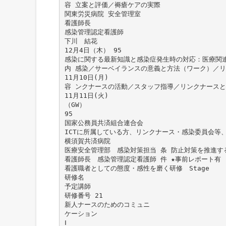
容 立案と評価／褥瘡ケアの実際
関東労災病院 安全管理室
看護師長
感染管理認定看護師
下川 結花
12月4日（木） 95
感染に関する最新知識と感染症発生時の対応：医療関
内 感染／サーベイランスの意義と方法（ワーク）／
11月10日(月)
容 ンクナースの活動／スタッフ指導／リンクナース
11月11日(火)
（GW）
95
国家公務員共済組合連合会
ICTに所属している方、リンクナース・感染委員会等
横須賀共済病院
医療安全管理部 感染対策担当 条 防止対策を推進す
看護師長 感染管理認定看護師 件 ★事前レポート有 【
看護職者としての態度・感性を磨く研修 Stage
研修名
予定講師
研修番号 21
新人ナースのためのコミュニ
ケーション
Ⅰ