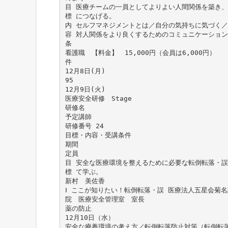
目 医療チームの一員としてよりよい人間関係を築き
標 につなげる。
内 セルフマネジメントとは／自分の気持ちに気づく
容 対人関係をより良くするためのコミュニケーション
条
看護職 【料金】 15,000円（会員は6,000円）
件
12月8日(月)
95
12月9日(火)
医療安全研修 Stage
研修名
予定講師
研修番号 24
目標・内容・受講条件
期間
定員
目 安全な医療環境を整えるために必要な転倒転落・
標 て学ぶ。
新村 美佐香
Ⅰ ここが知りたい！転倒転落・誤 医療法人五星会菊
院 医療安全管理室 室長
薬の防止
12月10日（水）
安全な療養環境の考え方／転倒転落防止対策（転倒転