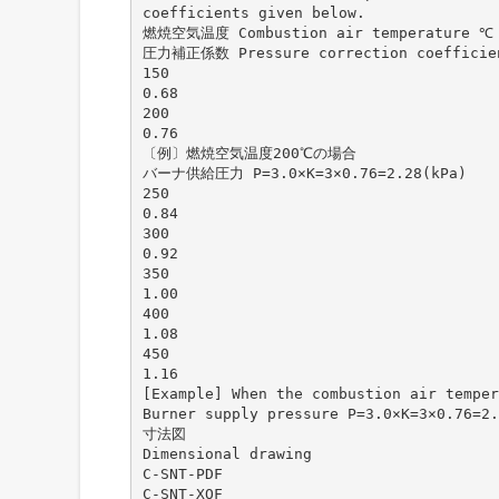
coefficients given below.
燃焼空気温度 Combustion air temperature ℃
圧力補正係数 Pressure correction coefficie
150
0.68
200
0.76
〔例〕燃焼空気温度200℃の場合
バーナ供給圧力 P=3.0×K=3×0.76=2.28(kPa)
250
0.84
300
0.92
350
1.00
400
1.08
450
1.16
[Example] When the combustion air tempe
Burner supply pressure P=3.0×K=3×0.76=2.
寸法図
Dimensional drawing
C-SNT-PDF
C-SNT-XOF