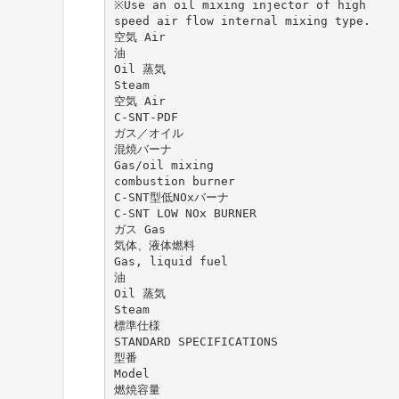
※Use an oil mixing injector of high
speed air flow internal mixing type.
空気 Air
油
Oil 蒸気
Steam
空気 Air
C-SNT-PDF
ガス／オイル
混焼バーナ
Gas/oil mixing
combustion burner
C-SNT型低NOxバーナ
C-SNT LOW NOx BURNER
ガス Gas
気体、液体燃料
Gas, liquid fuel
油
Oil 蒸気
Steam
標準仕様
STANDARD SPECIFICATIONS
型番
Model
燃焼容量