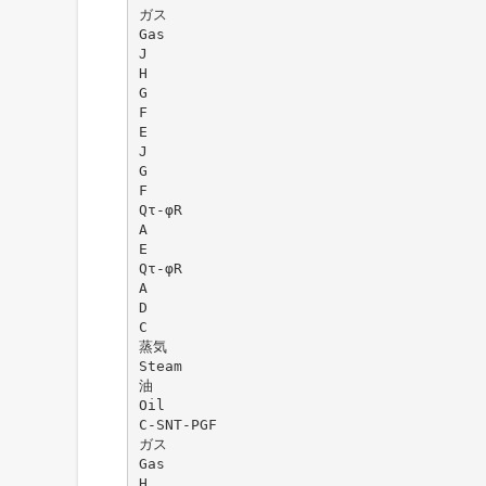
ガス
Gas
J
H
G
F
E
J
G
F
Qτ-φR
A
E
Qτ-φR
A
D
C
蒸気
Steam
油
Oil
C-SNT-PGF
ガス
Gas
H