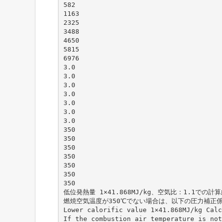
582
1163
2325
3488
4650
5815
6976
3.0
3.0
3.0
3.0
3.0
3.0
3.0
350
350
350
350
350
350
350
低位発熱量 1×41.868MJ/kg、空気比：1.1での計
燃焼空気温度が350℃でない場合は、以下の圧力補正
Lower calorific value 1×41.868MJ/kg Calc
If the combustion air temperature is no