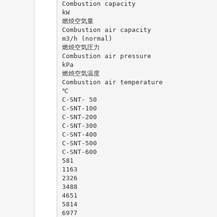
Combustion capacity
kW
燃焼空気量
Combustion air capacity
m3/h (normal)
燃焼空気圧力
Combustion air pressure
kPa
燃焼空気温度
Combustion air temperature
℃
C-SNT- 50
C-SNT-100
C-SNT-200
C-SNT-300
C-SNT-400
C-SNT-500
C-SNT-600
581
1163
2326
3488
4651
5814
6977