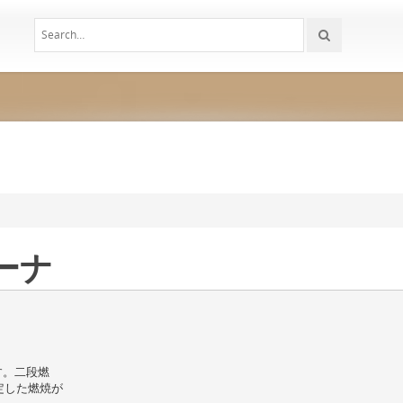
バーナ
す。二段燃
定した燃焼が