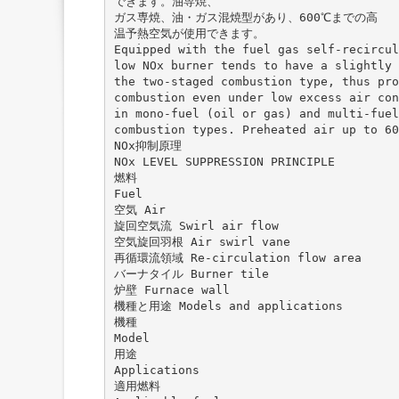
できます。油専焼、
ガス専焼、油・ガス混焼型があり、600℃までの高
温予熱空気が使用できます。
Equipped with the fuel gas self-recircul
low NOx burner tends to have a slightly 
the two-staged combustion type, thus pro
combustion even under low excess air con
in mono-fuel (oil or gas) and multi-fuel
combustion types. Preheated air up to 6
NOx抑制原理
NOx LEVEL SUPPRESSION PRINCIPLE
燃料
Fuel
空気 Air
旋回空気流 Swirl air flow
空気旋回羽根 Air swirl vane
再循環流領域 Re-circulation flow area
バーナタイル Burner tile
炉壁 Furnace wall
機種と用途 Models and applications
機種
Model
用途
Applications
適用燃料