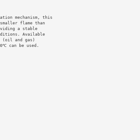
ation mechanism, this
smaller flame than
viding a stable
ditions. Available
 (oil and gas)
00℃ can be used.