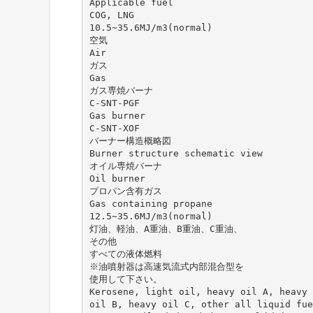
Applicable fuel
COG, LNG
10.5∼35.6MJ/m3(normal)
空気
Air
ガス
Gas
ガス専焼バーナ
C-SNT-PGF
Gas burner
C-SNT-XOF
バーナー構造概略図
Burner structure schematic view
オイル専焼バーナ
Oil burner
プロパン含有ガス
Gas containing propane
12.5∼35.6MJ/m3(normal)
灯油、軽油、A重油、B重油、C重油、
その他
すべての液体燃料
※油噴射器は高速気流式内部混合型を
使用して下さい。
Kerosene, light oil, heavy oil A, heavy
oil B, heavy oil C, other all liquid fue