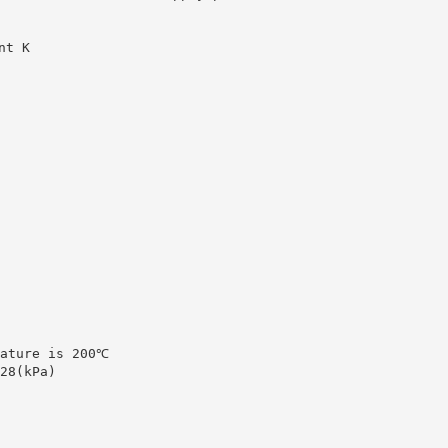
nt K
rature is 200℃
28(kPa)