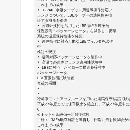
これまでの成果
• J-PARC水銀ターゲット用遠隔操作対応フ
ランジについて、LBEループへの適用性を検
証する機器を準備
• 高速炉技術を活用したLBE循環系統予熱
保温設備「パッケージヒータ」を試作し、循環
系統の温度保持性能を確認
• 遠隔操作に対応可能なLBEフィルタを試作
中
検討の現況
• 遠隔対応パッケージヒータを製作中
• 高温での遠隔フランジ適用性試験中
• LBEに対応したベローズ構造を検討中
パッケージヒータ
LBE要素技術試験装置
今後の展開：
•
•
冷却系モックアップループを用いた遠隔保守検証試験
平成27年度までに保守概念を確立し、平成27年度中
6
④ホットセル設備ー照射後試験
目標： JAEA既存施設と連携し、円滑に照射後試験が
これまでの成果