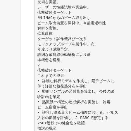
技術を実証。
レーザーの性能試験を実施中。
①核破砕ターゲット
⑥LINACからのビーム取り出し
ビーム取出装置を開発中。今後磁場特性
解析を実施。
⑤遮蔽体
ターゲット試作機及び一次系
モックアップループを製作中。次
年度より試験予定。
詳細な放射線挙動解析により基
本概念を構築。
2
①核破砕ターゲット
これまでの成果
• 詳細な解析モデルを作成し、陽子ビームに
伴う詳細な核発熱分布を導出
• 照射サンプルの照射量を算出し、今後の試
験計画を策定
• 熱流動ー構造の連成解析を実施し、許容
ビーム密度を導出
• 許容し得る最大ビーム強度における、パルス
入射の影響を評価し、J-PARCで想定する
25Hz運転での健全性を確認
検討の現況