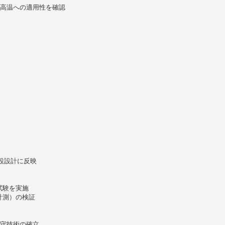
と高温への適用性を確認
設設計に反映
試験を実施
計測）の検証
保守技術の確立