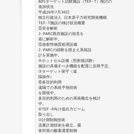
ADSターゲット試験施設（TEF-T）検討の
進捗状況
平成26年7月30日
独立行政法人 日本原子力研究開発機構
TEF-T施設の検討状況概要
⑤安全解析
J-PARC既存施設の知見を
基に解析中。
⑤放射性物質処理設備
J-PARCの経験を踏まえ系統設
計を実施中。
④ホットセル設備（照射後試験）
施設の具備すべき機能を配置に反映予定。
③ターゲット保守（遠
隔操作）
⑥多目的利用
遠隔での系統予熱技術
を開発中。
多目的利用のための系統概念を検討
中。
⑥TEF-P向け低出力ビーム
取り出し
②計測制御技術
流量計測技術を確立。腐
食対策の酸素濃度制御