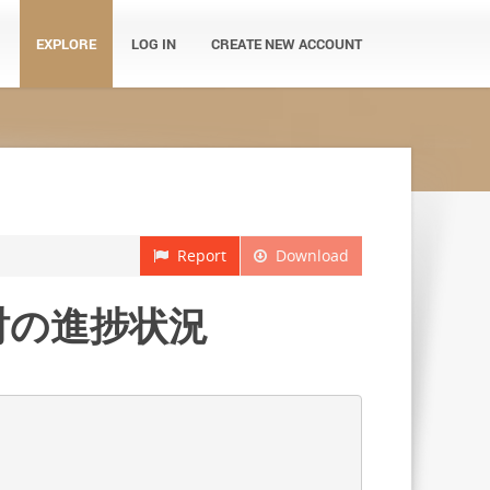
EXPLORE
LOG IN
CREATE NEW ACCOUNT
Report
Download
検討の進捗状況