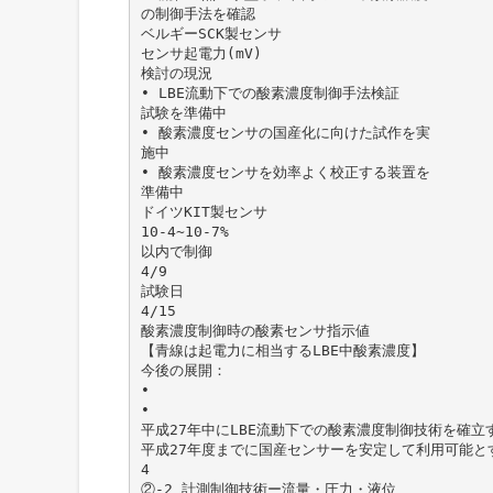
の制御手法を確認
ベルギーSCK製センサ
センサ起電力(mV)
検討の現況
• LBE流動下での酸素濃度制御手法検証
試験を準備中
• 酸素濃度センサの国産化に向けた試作を実
施中
• 酸素濃度センサを効率よく校正する装置を
準備中
ドイツKIT製センサ
10-4~10-7%
以内で制御
4/9
試験日
4/15
酸素濃度制御時の酸素センサ指示値
【青線は起電力に相当するLBE中酸素濃度】
今後の展開：
•
•
平成27年中にLBE流動下での酸素濃度制御技術を確
平成27年度までに国産センサーを安定して利用可能と
4
②-2 計測制御技術ー流量・圧力・液位