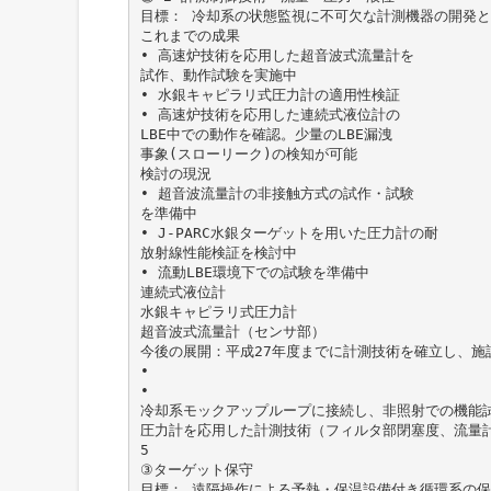
目標： 冷却系の状態監視に不可欠な計測機器の開発
これまでの成果
• 高速炉技術を応用した超音波式流量計を
試作、動作試験を実施中
• 水銀キャピラリ式圧力計の適用性検証
• 高速炉技術を応用した連続式液位計の
LBE中での動作を確認。少量のLBE漏洩
事象(スローリーク)の検知が可能
検討の現況
• 超音波流量計の非接触方式の試作・試験
を準備中
• J-PARC水銀ターゲットを用いた圧力計の耐
放射線性能検証を検討中
• 流動LBE環境下での試験を準備中
連続式液位計
水銀キャピラリ式圧力計
超音波式流量計（センサ部）
今後の展開：平成27年度までに計測技術を確立し、施
•
•
冷却系モックアップループに接続し、非照射での機能
圧力計を応用した計測技術（フィルタ部閉塞度、流量
5
③ターゲット保守
目標： 遠隔操作による予熱・保温設備付き循環系の