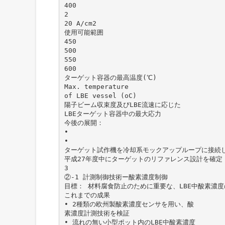
400
2
20 A/cm2
使用可能範囲
450
500
550
600
ターゲット容器の最高温度(℃)
Max. temperature
of LBE vessel (oC)
陽子ビーム収束度及びLBE流速に応じた
LBEターゲット容器中の最大応力
今後の展開：
•
•
ターゲット試作機を冷却系モックアップループに接続
平成27年度中にターゲットのリファレンス設計を確定
3
②-1 計測制御技術ー酸素濃度制御
目標： 材料腐食防止のために重要な、LBE中酸素濃
これまでの成果
• 2種類の欧州製酸素濃度センサを用い、酸
素濃度計測技術を検証
• 流れの無い小型ポット内のLBE中酸素濃度