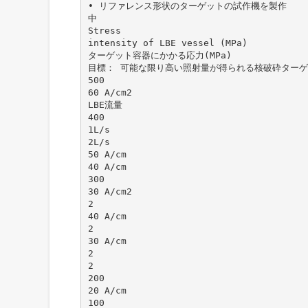
• リファレンス形状のターゲットの試作機を製作
中
Stress
intensity of LBE vessel (MPa)
ターゲット容器にかかる応力(MPa)
目標： 可能な限り高い照射量が得られる核破砕ター
500
60 A/cm2
LBE流量
400
1L/s
2L/s
50 A/cm
40 A/cm
300
30 A/cm2
2
40 A/cm
2
30 A/cm
2
2
200
20 A/cm
100