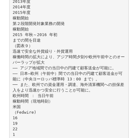
2013年度
2014年度
2015年度
稼動開始
第２段階開発対象業務の開発
稼動開始
2015 年秋～2016 年初
までの間を目途
（図表９）
迅速で安全な外貨繰り・外貨運用
稼働時間の拡大により、アジア時間夕刻や欧州午前中とのオー
バーラップが拡大
―― アジア地域間での当日中の円建て顧客送金が可能に。
―― 日本―欧州（午前中）間での当日中の円建て顧客送金が可
能に（中央ヨーロッパ標準時 13：00 まで）。
── また、欧州での資金運用・調達、海外清算機関への担保差
入をより迅速かつ安全に行うことが可能に。
欧州時間 ： 当日午前
稼動時間（現地時刻）
米国
（Fedwire)
16
19
22
1