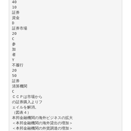
40
10
証券
資金
D
証券市場
20
C
参
加
者
Y
不履行
20
50
証券
清算機関
C
ＣＣＰは市場から
の証券購入よりフ
ェイルを解消。
（図表４）
本邦金融機関の海外ビジネスの拡大
＜本邦金融機関の海外貸出の増加＞
＜本邦金融機関の外貨調達の増加＞