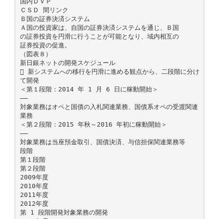
国内ＤＶＰ
ＣＳＤ 間リンク
Ｂ国の証券決済システム
Ａ国の投資家は、自国の証券決済システムを通じ、Ｂ国
の証券投資を円滑に行うことが可能となり、域内相互の
証券投資の促進。
（図表８）
新日銀ネットの開発スケジュール
 新システムへの移行を円滑に進める観点から、二段階に分け
て開発
＜第１段階：2014 年 1 月 6 日に稼動開始＞
――
対象業務はオペと国債の入札関連業務、国債系オペの受渡関連
業務
＜第２段階：2015 年秋～2016 年初に稼動開始＞
――
対象業務は当座預金取引、国債決済、与信担保関連業務等
段階
第１段階
第２段階
2009年度
2010年度
2011年度
2012年度
第 1 段階開発対象業務の開発