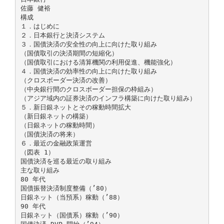
佐藤 健裕
構成
１．はじめに
２．日本銀行と決済システム
３．国債決済の安全性の向上に向けた取り組み
（国債取引の決済期間の短縮化）
（国債取引における清算機関の利用促進、機能強化）
４．国債決済の効率性の向上に向けた取り組み
（クロスボーダー決済の改善）
（中央銀行間のクロスボーダー担保の枠組み）
（アジア域内の証券決済のインフラ構築に向けた取り組み）
５．新日銀ネットとその稼動時間拡大
（新日銀ネットの構築）
（日銀ネットの稼動時間）
（国債決済の将来）
６．最近の金融政策運営
（図表 1）
国債決済を巡る最近の取り組み
主な取り組み
80 年代
国債振替決済制度整備（’80）
日銀ネット（当預系）稼動（’88）
90 年代
日銀ネット（国債系）稼動（’90）