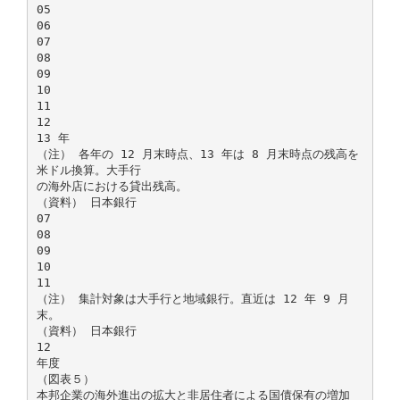
05
06
07
08
09
10
11
12
13 年
（注） 各年の 12 月末時点、13 年は 8 月末時点の残高を
米ドル換算。大手行
の海外店における貸出残高。
（資料） 日本銀行
07
08
09
10
11
（注） 集計対象は大手行と地域銀行。直近は 12 年 9 月
末。
（資料） 日本銀行
12
年度
（図表５）
本邦企業の海外進出の拡大と非居住者による国債保有の増加