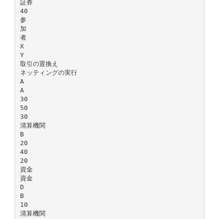
証券
40
参
加
者
X
Y
取引の置換え
ネッティングの実行
A
A
30
50
30
清算機関
B
20
40
20
資金
資金
D
B
10
清算機関