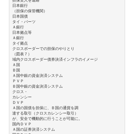
担保受入を連絡
日本銀行
（担保の保管機関）
日本国債
タイ・バーツ
Ａ銀行
日本拠点等
Ａ銀行
タイ拠点
クロスボーダーでの担保のやりとり
（図表７）
域内クロスボーダー債券決済インフラのイメージ
Ａ国
Ｂ国
Ａ国中銀の資金決済システム
ＰＶＰ
Ｂ国中銀の資金決済システム
クロス・
カレンシー
ＤＶＰ
Ａ国の国債を担保に、Ｂ国の通貨を調
達する取引（クロスカレンシー取引）
が、安全で機動的に行うことが可能に。
国内ＤＶＰ
Ａ国の証券決済システム