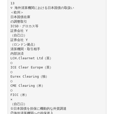
13
▽ 海外清算機関における日本国債の取扱い
＜欧州＞
日本国債在庫
の調整取引
ICSD・グロカス等
証券会社 Y
（自己口）
証券会社 Y
（ロンドン拠点）
清算機関・取引相手
内部決済
LCH.Clearnet Ltd（英）
○
ICE Clear Europe（英）
○
Eurex Clearing（独）
○
CME Clearing（米）
○
FICC（米）
×
（自己口）
①日本国債を担保に機動的な外貨調達
②海外清算機関への担保差入