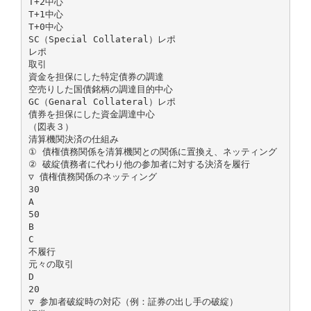
T+2中心
T+1中心
T+0中心
SC（Special Collateral）レポ
レポ
取引
資金を担保にした特定債券の調達
空売りした国債銘柄の調達目的中心
GC（Genaral Collateral）レポ
債券を担保にした資金調達中心
（図表３）
清算機関決済の仕組み
① 債権債務関係を清算機関との関係に置換え、ネッティング
② 破綻債務者に代わり他の参加者に対する決済を履行
▽ 債権債務関係のネッティング
30
A
50
B
C
不履行
元々の取引
D
20
▽ 参加者破綻時の対応（例：証券の出し手の破綻）