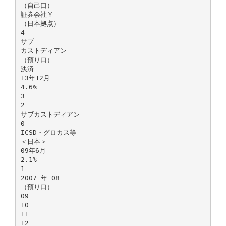
（自己口）
証券会社Ｙ
（日本拠点）
4
サブ
カストディアン
（預り口）
決済
13年12月
4.6%
3
2
サブカストディアン
0
ICSD・グロカス等
＜日本＞
09年6月
2.1%
1
2007 年 08
（預り口）
09
10
11
12