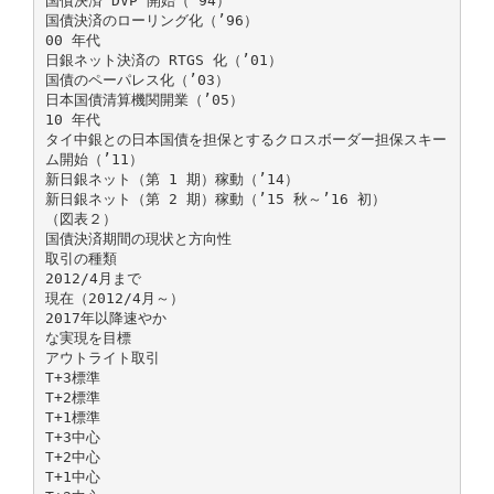
国債決済 DVP 開始（’94）
国債決済のローリング化（’96）
00 年代
日銀ネット決済の RTGS 化（’01）
国債のペーパレス化（’03）
日本国債清算機関開業（’05）
10 年代
タイ中銀との日本国債を担保とするクロスボーダー担保スキー
ム開始（’11）
新日銀ネット（第 1 期）稼動（’14）
新日銀ネット（第 2 期）稼動（’15 秋～’16 初）
（図表２）
国債決済期間の現状と方向性
取引の種類
2012/4月まで
現在（2012/4月～）
2017年以降速やか
な実現を目標
アウトライト取引
T+3標準
T+2標準
T+1標準
T+3中心
T+2中心
T+1中心