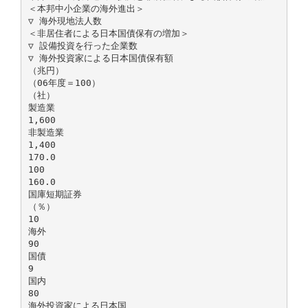
＜本邦中小企業の海外進出＞
▽ 海外現地法人数
＜非居住者による日本国債保有の増加＞
▽ 設備投資を行った企業数
▽ 海外投資家による日本国債保有額
（兆円）
（06年度＝100）
（社）
製造業
1,600
非製造業
1,400
170.0
100
160.0
国庫短期証券
（％）
10
海外
90
国債
9
国内
80
海外投資家による日本国