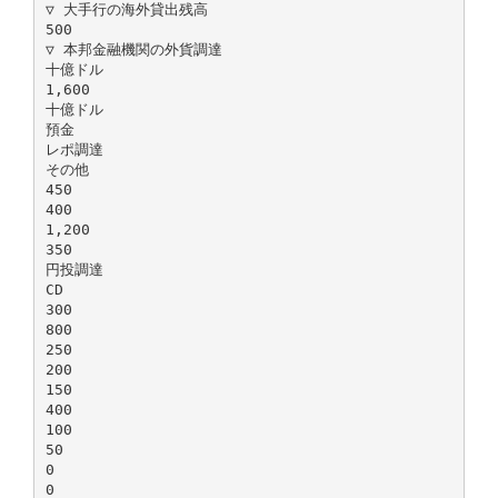
▽ 大手行の海外貸出残高
500
▽ 本邦金融機関の外貨調達
十億ドル
1,600
十億ドル
預金
レポ調達
その他
450
400
1,200
350
円投調達
CD
300
800
250
200
150
400
100
50
0
0