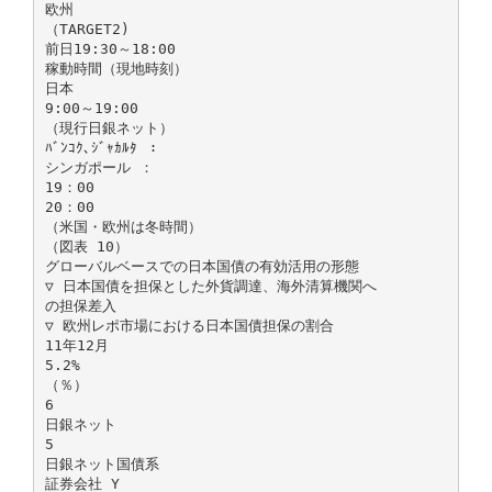
欧州
（TARGET2)
前日19:30～18:00
稼動時間（現地時刻）
日本
9:00～19:00
（現行日銀ネット）
ﾊﾞﾝｺｸ､ｼﾞｬｶﾙﾀ ：
シンガポール ：
19：00
20：00
（米国・欧州は冬時間）
（図表 10）
グローバルベースでの日本国債の有効活用の形態
▽ 日本国債を担保とした外貨調達、海外清算機関へ
の担保差入
▽ 欧州レポ市場における日本国債担保の割合
11年12月
5.2%
（％）
6
日銀ネット
5
日銀ネット国債系
証券会社 Y