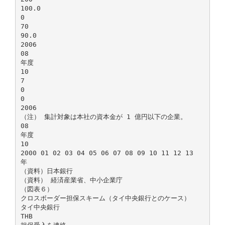
100.0
0
70
90.0
2006
08
年度
10
7
0
0
2006
（注） 集計対象は本社の資本金が 1 億円以下の企業。
08
年度
10
2000 01 02 03 04 05 06 07 08 09 10 11 12 13
年
（資料）日本銀行
（資料） 経済産業省、中小企業庁
（図表６）
クロスボーダー担保スキーム（タイ中央銀行とのケース）
タイ中央銀行
THB