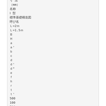
寸 法
（mm）
名称
Ⅰ 型
標準基礎構造図
呼び名
Ｌ=2ｍ
Ｌ=1.5ｍ
Ｂ
Ｈ
ａ
ａ'
ｂ
ｃ
ｄ
ｄ'
ｄ"
ｅ
ｆ
ｈ
ｒ
ｔ
ｔ'
500
100