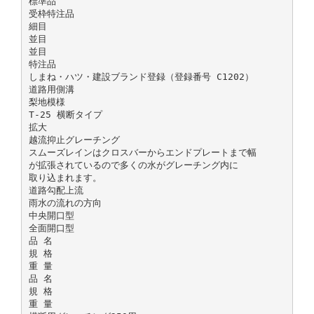
標準品
受枠特注品
細目
並目
並目
特注品
しまね・ハツ・建設ブランド登録（登録番号 C1202）
道路用側溝
梨地模様
T-25 横断タイプ
拡大
越流抑止グレーチング
スムーズレインはクロスバーからエンドプレートまで幅
が拡張されているので多くの水がグレーチング内に
取り込まれます。
道路勾配上流
雨水の流れの方向
中央開口型
全面開口型
品 名
規 格
重 量
品 名
規 格
重 量