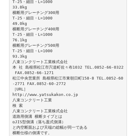
T-25・細目・L=1000
33.8kg
横断用グレーチング300用
T-25・細目・L=1000
49.0kg
横断用グレーチング400用
T-25・細目・L=1000
76.1kg
横断用グレーチング500用
T-25・細目・L=1000
93.3kg
八束コンクリート工業株式会社
本 社 島根県松江市宍道町佐々布1032 TEL.0852-66-0322
FAX.0852-66-1271
松江中央営業所 島根県松江市東朝日町158-8 TEL.0852-60
-2771 FAX.0852-60-2772
［URL］
http://www.yatsukakon.co.jp
八束コンクリート工業
検 索
八束コンクリート工業株式会社
道路用側溝 横断タイプとは
◎JIS型側溝（落ち蓋式側溝）
と内空断面および天端の総幅が同一である
横断仕様の側溝です。