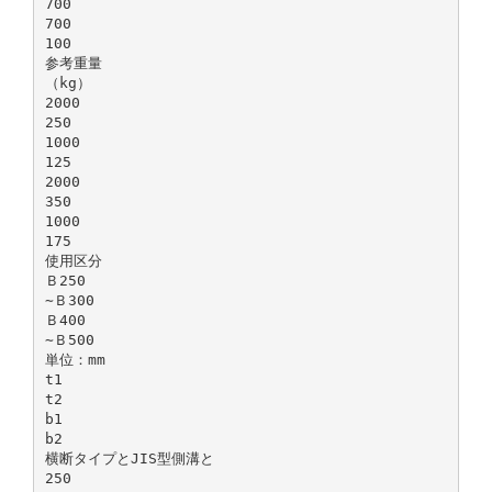
700
700
100
参考重量
（kg）
2000
250
1000
125
2000
350
1000
175
使用区分
Ｂ250
∼Ｂ300
Ｂ400
∼Ｂ500
単位：mm
t1
t2
b1
b2
横断タイプとJIS型側溝と
250