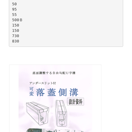
50
95
55
500Ｂ
150
150
730