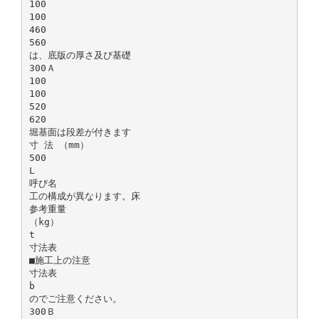
100
100
460
560
は、底版の厚さ及び基礎
300Ａ
100
100
520
620
堀基面は段差が付きます
寸 法 （mm）
500
L
呼び名
工の構成が異なります。床
参考重量
（kg）
t
寸法表
■施工上の注意
寸法表
b
のでご注意ください。
300Ｂ