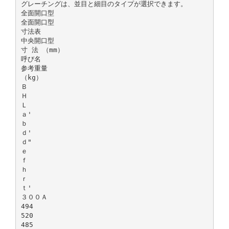
グレーチングは、並目と細目のタイプが選択できます。
全面開口型
全面開口型
寸法表
中央開口型
寸 法 （mm）
呼び名
参考重量
（kg）
Ｂ
Ｈ
Ｌ
ａ'
ｂ
ｄ'
ｄ"
ｅ
ｆ
ｈ
ｒ
ｔ'
３００Ａ
494
520
485