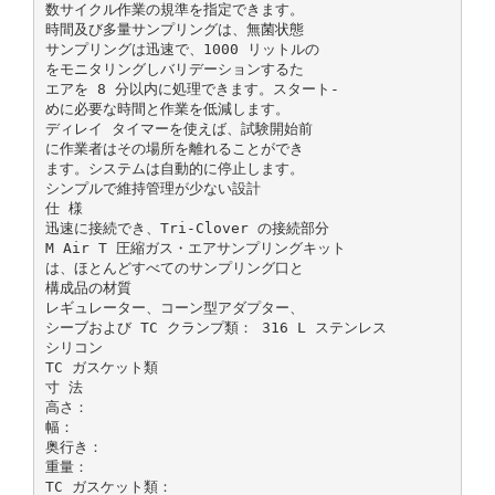
数サイクル作業の規準を指定できます。
時間及び多量サンプリングは、無菌状態
サンプリングは迅速で、1000 リットルの
をモニタリングしバリデーションするた
エアを 8 分以内に処理できます。スタート-
めに必要な時間と作業を低減します。
ディレイ タイマーを使えば、試験開始前
に作業者はその場所を離れることができ
ます。システムは自動的に停止します。
シンプルで維持管理が少ない設計
仕 様
迅速に接続でき、Tri-Clover の接続部分
M Air T 圧縮ガス・エアサンプリングキット
は、ほとんどすべてのサンプリング口と
構成品の材質
レギュレーター、コーン型アダプター、
シーブおよび TC クランプ類： 316 L ステンレス
シリコン
TC ガスケット類
寸 法
高さ：
幅：
奥行き：
重量：
TC ガスケット類：