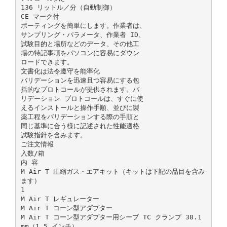
136 リットル／分（自動制御）
CE マーク付
ポーティングを簡単にします。作業者は、
サンプリング・パラメータ、作業者 ID、
試験目的と場所などのデータ、その他工
場の特記事項をパソコンに容易にダウン
ロードできます。
文書化は法令遵守を能率化
バリデーションを迅速且つ容易にする包
括的なプロトコールが提供されます。バ
リデーション プロトコールは、すぐに使
えるインストールと操作手順、並びに製
薬工程をバリデーションする際の手順と
同じ基準に合う様に記述された性能適格
試験指針を含みます。
ご注文情報
入数/箱
内 容
M Air T 圧縮ガス・エアキット（キットは下記の品目を含み
ます）
1
M Air T レギュレーター
M Air T コーン型アダプター
M Air T コーン型アダプター用シーブ TC クランプ 38.1
mm（1.5 インチ）