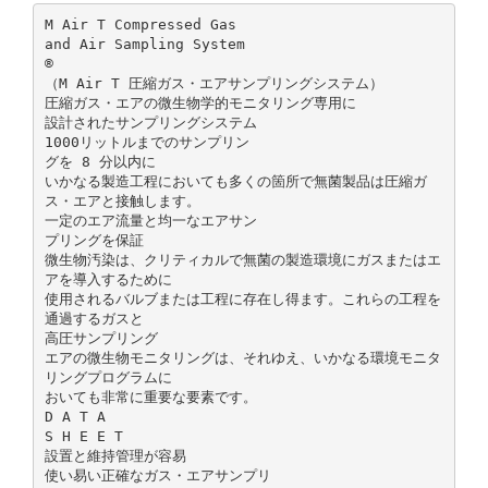
M Air T Compressed Gas
and Air Sampling System
®
（M Air T 圧縮ガス・エアサンプリングシステム）
圧縮ガス・エアの微生物学的モニタリング専用に
設計されたサンプリングシステム
1000リットルまでのサンプリン
グを 8 分以内に
いかなる製造工程においても多くの箇所で無菌製品は圧縮ガ
ス・エアと接触します。
一定のエア流量と均一なエアサン
プリングを保証
微生物汚染は、クリティカルで無菌の製造環境にガスまたはエ
アを導入するために
使用されるバルブまたは工程に存在し得ます。これらの工程を
通過するガスと
高圧サンプリング
エアの微生物モニタリングは、それゆえ、いかなる環境モニタ
リングプログラムに
おいても非常に重要な要素です。
D A T A
S H E E T
設置と維持管理が容易
使い易い正確なガス・エアサンプリ