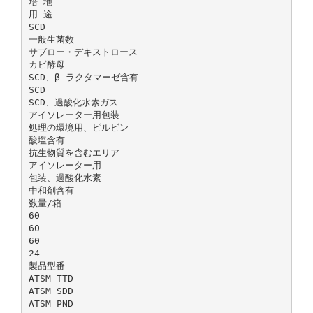
培 地
用 途
SCD
一般生菌数
サブロー・デキストロース
カビ酵母
SCD、β-ラクタマーゼ含有
SCD
SCD、過酸化水素ガス
アイソレーター用包装
処理の環境用、ピルビン
酸塩含有
抗生物質を含むエリア
アイソレーター用
包装、過酸化水素
中和剤含有
数量/箱
60
60
60
24
製品型番
ATSM TTD
ATSM SDD
ATSM PND