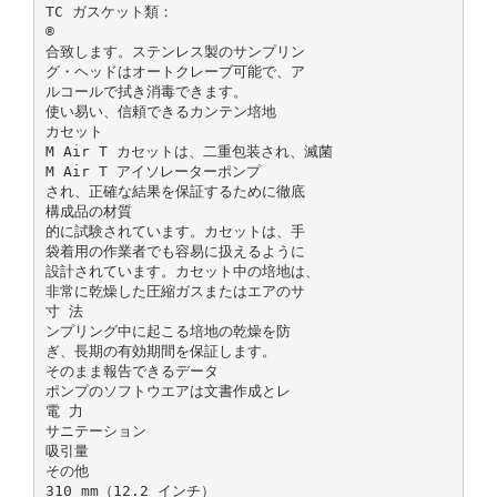
TC ガスケット類：
®
合致します。ステンレス製のサンプリン
グ・ヘッドはオートクレーブ可能で、ア
ルコールで拭き消毒できます。
使い易い、信頼できるカンテン培地
カセット
M Air T カセットは、二重包装され、滅菌
M Air T アイソレーターポンプ
され、正確な結果を保証するために徹底
構成品の材質
的に試験されています。カセットは、手
袋着用の作業者でも容易に扱えるように
設計されています。カセット中の培地は、
非常に乾燥した圧縮ガスまたはエアのサ
寸 法
ンプリング中に起こる培地の乾燥を防
ぎ、長期の有効期間を保証します。
そのまま報告できるデータ
ポンプのソフトウエアは文書作成とレ
電 力
サニテーション
吸引量
その他
310 mm（12.2 インチ）