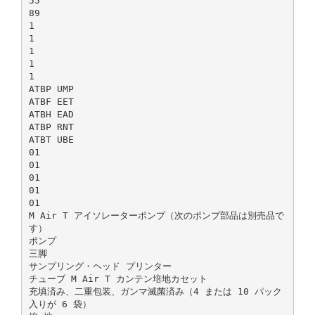
55
89
1
1
1
1
1
ATBP UMP
ATBF EET
ATBH EAD
ATBP RNT
ATBT UBE
01
01
01
01
01
M Air T アイソレーターポンプ（次のポンプ部品は別売品で
す）
ポンプ
三脚
サンプリング・ヘッド プリンター
チューブ M Air T カンテン培地カセット
充填済み、二重包装、ガンマ滅菌済み（4 または 10 パック
入りが 6 袋）