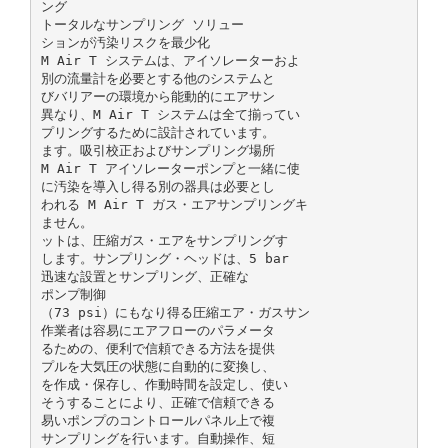
ング
トータルなサンプリング ソリュー
ションが汚染リスクを最少化
M Air T システムは、アイソレーターおよ
別の流量計を必要とする他のシステムと
びバリアーの環境から能動的にエアサン
異なり、M Air T システムは全て揃ってい
プリングするために設計されています。
ます。吸引校正およびサンプリング場所
M Air T アイソレーターポンプと一緒に使
に汚染を導入し得る別の器具は必要とし
われる M Air T ガス・エアサンプリングキ
ません。
ットは、圧縮ガス・エアをサンプリングす
します。サンプリング・ヘッドは、5 bar
迅速な設置とサンプリング、正確な
ポンプ制御
（73 psi）にもなり得る圧縮エア・ガスサン
作業者は容易にエアフローのパラメータ
るための、便利で信頼できる方法を提供
プルを大気圧の状態に自動的に変換し、
を作成・保存し、作動時間を設定し、使い
そうすることにより、正確で信頼できる
易いポンプのコントロールパネル上で複
サンプリングを行います。自動操作、短