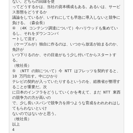
ない。どちらの回線を使
ってどうするかは、当社の資本構成もある。あるいは、サービ
ス形態をどうするか
議論をしているが、いずれにしても早急に導入しないと競争に
負ける。（森会長）
④ （4K コンテンツ調達について）今ハリウッドも集めてい
るし、それをダウンコンバ
ートして流す。
（ケーブルが）独自に作るのは、いつから放送が始まるのか、
免許が
いつ下りるのか、その目途がもう少し付いてからスタートす
る。
（牧社長）
⑤ （NTT の卸について）今 NTT はフレッツを契約すると、
10 万円出す。中にひかり
テレビの契約が入っていたりするというのを、総務省が整理す
ることが重要だ。次
に日本のインフラをどうしていくかを考えて、まだ NTT 東西
の競争力の方が高いの
で、少し長いスパンで競争力を持つような育成をわれわれはし
てもらわないといけ
ないのではないかと思う。
（牧社長）
以上