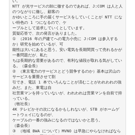
い。
NTT が光サービスの卸に徹するのであれば、J:COM は人と人
のつながりに徹し、顧客の
かゆいところに手の届くサービスをしていくことが NTT にな
い特色の 1 つになるので、ケ
ーブルとして追求していくとしています。
質疑応答で、次の発言がありました。
① （2016 年の戸建てへの電力小売に J:COM は参入する
か）研究を始めているが、可
能性は大いにあると思う。安い電気を長期間買って売れるかが
一番問題だが、私た
ちは長期的な需要があるので、有利な値段が取れる気がしてい
る。（森会長）
② （東京電力のサービスとどう競争するのか）基本は沢山の
サービスを重畳させて割
引でき、電話 1 本でいろんなことが済むことがわれわれの強
みだ。また、東電は自
社営業マンを持っていないが、われわれは営業マンを自前で持
っている。
（牧社長）
4K テレビかその次になるかもしれないが、STB がホームゲ
ートウェイになるのが、
ケーブルの一番の強みになるのではないかと思う。
（森会長）
③ （地域 BWA について）MVNO は早急にやらなければなら