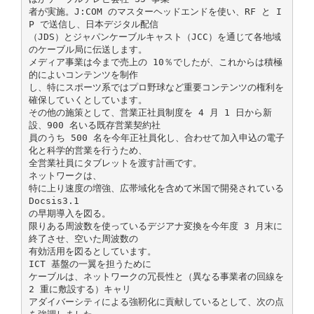
者が実施。J:COM のマスターヘッドエンドを使い、RF と I
P で送信し、日本デジタル配信
（JDS）とジャパンケーブルキャスト（JCC）を通じて各地域
のケーブル局に伝送します。
メディア事業は今まで売上の 10％でしたが、これからは積極
的によいコンテンツを制作
し、特にスポーツ系ではプロ野球など重要コンテンツの権利を
確保していくとしています。
その他の施策として、営業正社員制度を 4 月 1 日から新
設、900 名いる既存営業契約社
員のうち 500 名を今年正社員化し、合わせて加入申込の電子
化と科学的営業を行うため、
全営業社員にタブレットを渡す計画です。
ネットワークは、
特に上り速度の増強、広帯域化を含めて米国で開発されている
Docsis3.1
の早期導入を図る。
限りある周波数を使っているデジアナ変換を今年度 3 月末に
終了させ、空いた周波数の
有効活用を図るとしています。
ICT 基盤の一翼を担うために
ケーブルは、ネットワークの冗長性と（異なる事業者の回線を
2 重に敷設する）キャリ
アダイバーシティによる強靭化に貢献しているとして、次の点