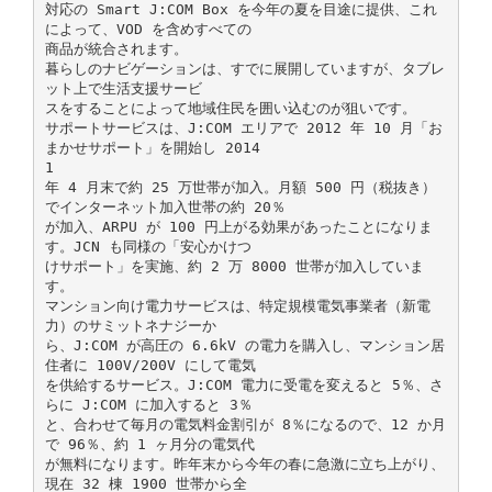
対応の Smart J:COM Box を今年の夏を目途に提供、これ
によって、VOD を含めすべての
商品が統合されます。
暮らしのナビゲーションは、すでに展開していますが、タブレ
ット上で生活支援サービ
スをすることによって地域住民を囲い込むのが狙いです。
サポートサービスは、J:COM エリアで 2012 年 10 月「お
まかせサポート」を開始し 2014
1
年 4 月末で約 25 万世帯が加入。月額 500 円（税抜き）
でインターネット加入世帯の約 20％
が加入、ARPU が 100 円上がる効果があったことになりま
す。JCN も同様の「安心かけつ
けサポート」を実施、約 2 万 8000 世帯が加入していま
す。
マンション向け電力サービスは、特定規模電気事業者（新電
力）のサミットネナジーか
ら、J:COM が高圧の 6.6kV の電力を購入し、マンション居
住者に 100V/200V にして電気
を供給するサービス。J:COM 電力に受電を変えると 5％、さ
らに J:COM に加入すると 3％
と、合わせて毎月の電気料金割引が 8％になるので、12 か月
で 96％、約 1 ヶ月分の電気代
が無料になります。昨年末から今年の春に急激に立ち上がり、
現在 32 棟 1900 世帯から全