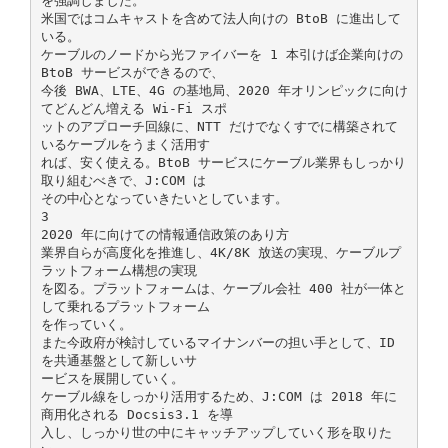
を強調しました。
米国ではコムキャストを含めて法人向けの BtoB に進出して
いる。
ケーブルのノードから光ファイバーを 1 本引けば企業向けの
BtoB サービスができるので、
今後 BWA、LTE、4G の基地局、2020 年オリンピックに向け
てどんどん増える Wi-Fi スポ
ットのアプローチ回線に、NTT だけでなくすでに構築されて
いるケーブルをうまく活用す
れば、安く使える。BtoB サービスにケーブル業界もしっかり
取り組むべきで、J:COM は
その中心となっていきたいとしています。
3
2020 年に向けての情報通信政策のあり方
業界自らが高度化を推進し、4K/8K 放送の実現、ケーブルプ
ラットフォーム構想の実現
を図る。プラットフォームは、ケーブル会社 400 社が一体と
して乗れるプラットフォーム
を作っていく。
また今政府が検討しているマイナンバーの担い手として、ID
を共通基盤として新しいサ
ービスを展開していく。
ケーブル線をしっかり活用するため、J:COM は 2018 年に
商用化される Docsis3.1 を導
入し、しっかり世の中にキャッチアップしていく形を取りた