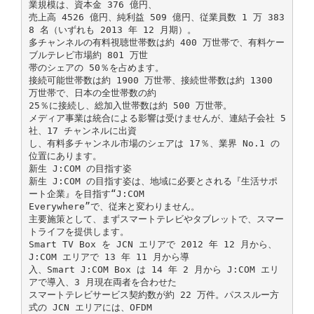
業規模は、資本金 376 億円、
売上高 4526 億円、純利益 509 億円、従業員数 1 万 383
8 名（いずれも 2013 年 12 月期）。
多チャンネルの有料視聴世帯数は約 400 万世帯で、有料ケー
ブルテレビ市場約 801 万世
帯のシェアの 50％を占めます。
接続可能世帯数は約 1900 万世帯、接続世帯数は約 1300
万世帯で、日本の全世帯数の約
25％に接続し、総加入世帯数は約 500 万世帯。
メディア事業は統合による影響は受けませんが、連結子会社 5
社、17 チャンネルに出資
し、有料多チャンネル市場のシェアは 17％、業界 No.1 の
位置にあります。
新生 J:COM の目指す姿
新生 J:COM の目指す姿は、地域に必要とされる『生活サポ
ート企業』を目指す“J:COM
Everywhere”で、従来と変わりません。
主要施策として、まずスマートテレビやタブレットで、スマー
トライフを提供します。
Smart TV Box を JCN エリアで 2012 年 12 月から、
J:COM エリアで 13 年 11 月から導
入、Smart J:COM Box は 14 年 2 月から J:COM エリ
アで導入、3 月現在両者を合わせた
スマートテレビサービス契約数が約 22 万件。パススルー方
式の JCN エリアには、OFDM