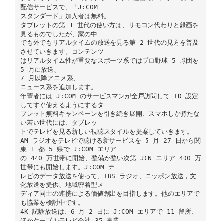
配信サービスで、「J:COM
スタンダード」加入者は無料。
タブレットの第 1 世代の使い方は、リモコン代わりと録画を
見るものでしたが、家の中
でも外でもリアルタイムの放送を見る第 2 世代の見方を普及
させていきます。コンテンツ
はリアルタイム性が重要なスポーツ系ではプロ野球 5 球団を
5 月に放送、
7 月以降アニメ系、
ニュース系を追加します。
年輩者には J:COM のサービスマンが全戸訪問して ID 設定
してすぐ使えるようにするタ
ブレット無料キャンペーンを引き続き展開、スマホしか持たな
い若い世代には、タブレッ
トでテレビを見る新しい視聴スタイルを提案していきます。
AM ラジオをテレビで聴ける新サービスを 5 月 27 日から関
東 1 都 5 県で J:COM エリア
の 440 万世帯に開始、整備が整い次第 JCN エリア 400 万
世帯にも開始します。J:COM テ
レビのデータ放送を使って、TBS ラジオ、ニッポン放送，文
化放送を提供、地域密着型メ
ディア同士の連携による価値創出を目指します。他のエリアで
も協業を検討中です。
4K 試験放送は、6 月 2 日に J:COM エリアで 11 箇所、
ほかケーブルテレビ会社 35 事業