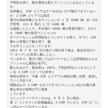
戸同意を得て、順次電気を変えていくことになるとしていま
す。
全体像は、JCN エリアはデータがないので集計できていない
が、J:COM エリアでは高圧
電力の供給対象となるマンションが 1 万 4500 棟、約 135
万世帯。その 8 割の 1 万 1400 棟
を調査したところ、半分強の 6500 棟が変更可能で、そのう
ち 1000 棟の賃貸マンションの
オーナーもしくは管理組合とコンタクトを取り、すでに 120
棟から受電の了解を得て、施
工を行うことになっています。
2011 年 7 月 24 日の地デジ移行終了後は、集合住宅のド
ア･オープンが非常に難しくなっ
ている中で、電力に関してはオーナーもしくは管理組合からオ
フィシャルな通知が全戸に
配られるので、面会率は 100％。戸別訪問をビジネスにして
いる J:COM にとっては非常に
有利な状況で、今後 JCN エリアでも体制が整い次第、提供し
ていく予定です。
関西ほかの J:COM もすべてすでにマンション向けの電力事
業を本社の指導の下に推進
しています。
コミュニティーチャンネルは、6 月 1 日に統合。
第 2 コミチャンの全国編成は J:COM テレビと JCN の「に
っぽんケーブルチャンネル」