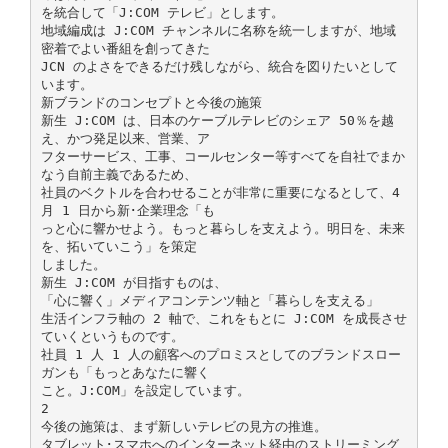
を統合して「J:COM テレビ」とします。
地域編成は J:COM チャンネルに名称を統一しますが、地域
密着でよい番組を創ってきた
JCN のよさをできるだけ残しながら、統合を図りたいとして
います。
新ブランドのコンセプトと今後の施策
新生 J:COM は、日本のケーブルテレビのシェア 50％を越
え、かつ発足以来、営業、ア
フターサービス、工事、コールセンター等すべてを自社でまか
なう自前主義であるため、
社員のベクトルを合わせることが非常に重要になるとして、4
月 1 日から新･企業理念「も
っと心に響かせよう。もっと暮らしを支えよう。明日を、未来
を、拓いていこう」を策定
しました。
新生 J:COM が目指すものは、
「心に響く」メディアコンテンツ軸と「暮らしを支える」
生活インフラ軸の 2 軸で、これをもとに J:COM を成長させ
ていくというものです。
社員 1 人 1 人の顧客へのプロミスとしてのブランドスロー
ガンも「もっとあなたに響く
こと。J:COM」を設定しています。
2
今後の施策は、まず新しいテレビの見方の推進。
タブレット･スマホへのインターネット経由のストリーミング