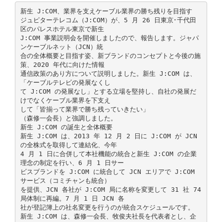
新生 J:COM、業界を支えケーブル業界の勝ち残りを目指す
ジュピターテレコム（J:COM）が、5 月 26 日東京･千代田
区のパレスホテル東京で新生
J:COM 事業説明会を開催しましたので、報告します。ジャパ
ンケーブルネット（JCN）統
合の全体概要と目指す姿、新ブランドのコンセプトと今後の施
策、2020 年代に向けた情報
通信政策のあり方について説明しました。新生 J:COM は、
「ケーブルテレビの発展なくし
て J:COM の発展なし」とする立場を堅持し、自社の発展だ
けでなくケーブル業界を下支え
して「皆揃って業界で勝ち残っていきたい」
（森修一会長）と強調しました。
新生 J:COM の誕生と全体概要
新生 J:COM は、2013 年 12 月 2 日に J:COM が JCN
の全株式を取得して連結化、今年
4 月 1 日に合併して本社機能の統合と新生 J:COM の企業
理念の制定を行い、6 月 1 日サー
ビスブランドを J:COM に統合して JCN エリアで J:COM
サービス（コミチャンも統合）
を提供、JCN 各社が J:COM 局に名称を変更して 31 社 74
局体制に再編。7 月 1 日 JCN 各
社が登記簿上の社名変更を行うのが統合スケジュールです。
新生 J:COM は、森修一会長、牧俊夫社長を代表者とし、企