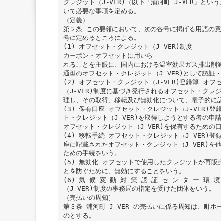
クレジット（J-VER)（以下「浦河町 J-VER」と
いて必要な事項を定める。
（定義）
第２条 この要領において、次の各号に掲げる用語の
号に定めるところによる。
(1) オフセット・クレジット（J-VER)制度
カーボン・オフセットに用いら
れることを主眼に、国内における温室効果ガス排出削
通型のオフセット・クレジット（J-VER)として認証
(2) オフセット・クレジット（J-VER)登録簿 オ
（J-VER)制度に基づき発行されるオフセット・クレジッ
理し、その取得、移転及び無効化について、電子的に
(3) 保有口座 オフセット・クレジット（J-VER)
ト・クレジット（J-VER)を取得しようとする者の申
オフセット・クレジット（J-VER)を保有するための
(4) 移転手続 オフセット・クレジット（J-VER)
座に記載されたオフセット・クレジット（J-VER)を
ための手続をいう。
(5) 無効化 オフセットで使用したクレジットが再販
とを防ぐために、無効にすることをいう。
(6) 気 候 変 動 対 策 認 証 セ ン タ ー 環 
（J-VER)制度の事務局の指定を受けた団体をいう。
（売払いの周知）
第３条 浦河町 J-VER の売払いに係る周知は、町
のとする。