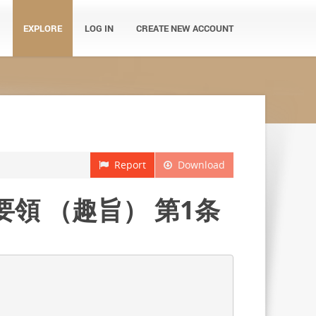
EXPLORE
LOG IN
CREATE NEW ACCOUNT
Report
Download
領 （趣旨） 第1条