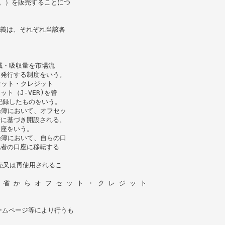
いう。）を販売することにつ
意義は、それぞれ当該各
減・吸収量を市場流
・発行する制度をいう。
フセット・クレジット
ト（J-VER)を管
記録したものをいう。
登録簿において、オフセッ
請に基づき開設される、
口座をいう。
登録簿において、自らの口
他者の口座に移転する
売又は再使用されるこ
境 省 か ら オ フ セ ッ ト ・ ク レ ジ ッ ト
ホームページ等により行うも