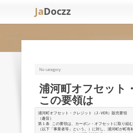
Ja
Doczz
No category
浦河町オフセット・
この要領は
浦河町オフセット・クレジット（J-VER）販売要領
（趣旨）
第１条 この要領は、カーボン・オフセットに取り組
（以下「事業者等」という。）に対し、浦河町が町有