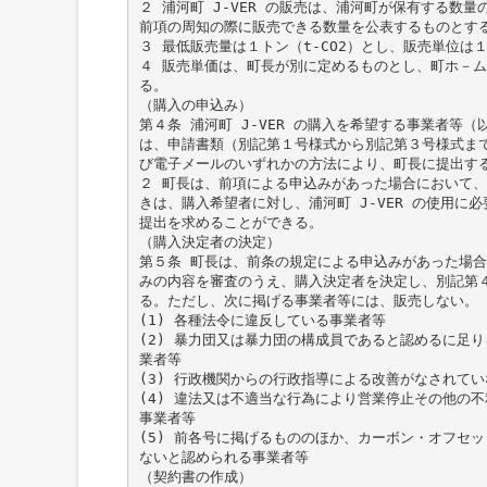
２ 浦河町 J-VER の販売は、浦河町が保有する数
前項の周知の際に販売できる数量を公表するものとす
３ 最低販売量は１トン（t-CO2）とし、販売単位は１
４ 販売単価は、町長が別に定めるものとし、町ホ－
る。
（購入の申込み）
第４条 浦河町 J-VER の購入を希望する事業者等
は、申請書類（別記第１号様式から別記第３号様式ま
び電子メールのいずれかの方法により、町長に提出す
２ 町長は、前項による申込みがあった場合において
きは、購入希望者に対し、浦河町 J-VER の使用に
提出を求めることができる。
（購入決定者の決定）
第５条 町長は、前条の規定による申込みがあった場
みの内容を審査のうえ、購入決定者を決定し、別記第
る。ただし、次に掲げる事業者等には、販売しない。
(1) 各種法令に違反している事業者等
(2) 暴力団又は暴力団の構成員であると認めるに足
業者等
(3) 行政機関からの行政指導による改善がなされて
(4) 違法又は不適当な行為により営業停止その他の
事業者等
(5) 前各号に掲げるもののほか、カーボン・オフセ
ないと認められる事業者等
（契約書の作成）