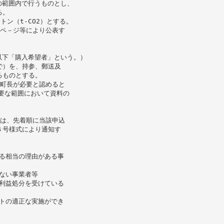
量の範囲内で行うものとし、
る。
トン（t-CO2）とする。
ムペ－ジ等により公表す
（以下「購入希望者」という。）
で）を、持参、郵送及
るものとする。
、町長が必要と認めると
必要な範囲において資料の
合は、先着順に当該申込
４号様式により通知す
りる相当の理由がある事
いない事業者等
不利益処分を受けている
ットの適正な実施ができ