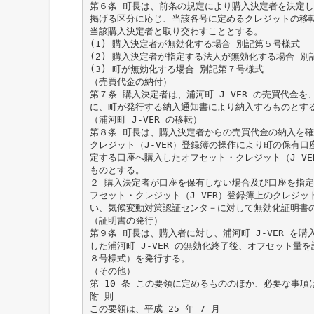
第６条 町長は、前条の規定により購入決定者を決定
掲げる区分に応じ、当該各号に定めるクレジットの移
当該購入決定者と取り交わすこととする。
(1) 購入決定者が無効化する場合 別記第５号様式
(2) 購入決定者が指定する法人が無効化する場合 別
(3) 町が無効化する場合 別記第７号様式
（売買代金の納付）
第７条 購入決定者は、浦河町 J-VER の売買代金
に、町が発行する納入通知書により納入するものとす
（浦河町 J-VER の移転）
第８条 町長は、購入決定者からの売買代金の納入を
クレジット（J-VER）登録簿の操作により町の保有口
定する口座へ購入したオフセット・クレジット（J-VE
ものとする。
２ 購入決定者が口座を保有しない場合及び口座を指
フセット・クレジット（J-VER）登録簿上のクレジッ
い、気候変動対策認証センタ－に対して無効化証明書
（証明書の発行）
第９条 町長は、購入者に対し、浦河町 J-VER を
した浦河町 J-VER の無効化終了後、オフセット量
８号様式）を発行する。
（その他）
第 10 条 この要領に定めるもののほか、必要な事項
附 則
この要領は、平成 25 年 7 月