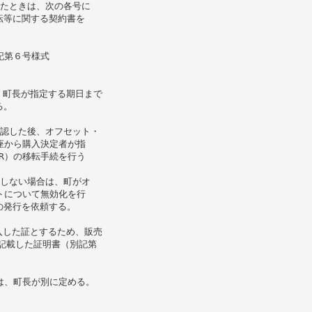
したときは、次の各号に
転等に関する契約書を
記第６号様式
を、町長が指定する期日まで
る。
確認した後、オフセット・
座から購入決定者が指
R）の移転手続を行う
定しない場合は、町がオ
トについて無効化を行
の発行を依頼する。
購入した証とするため、販売
を記載した証明書（別記第
は、町長が別に定める。