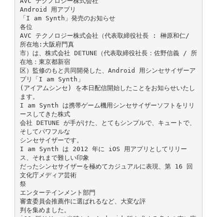
AVC テクノロジー株式会社
Android 用アプリ
「I am Synth」発売のお知らせ
各位
AVC テクノロジー株式会社（代表取締役社⻑ : 榊原和仁/
所在地:大阪府門真
市）は、株式会社 DETUNE（代表取締役社⻑：佐野信義 / 所
在地：東京都新宿
区）監修のもと共同開発した、Android 用シンセサイザーア
プリ「I am Synth」
(アイアムシンセ) を本日配信開始したことをお知らせいたし
ます。
I am Synth は携帯ゲーム機用シンセサイザーソフトをリリ
ースしてきた株式
会社 DETUNE が手がけた、とてもシンプルで、キュートで、
そしてパワフルな
シンセサイザーです。
I am Synth は 2012 年に iOS 用アプリとしてリリー
ス、それまで難しい印象
だったシンセサイザーを極めてカジュアルに表現、第 16 回
文化庁メディア芸術
祭
エンターテインメント部門
審査委員会推薦作に選ばれるなど、大変な評
判を集めました。