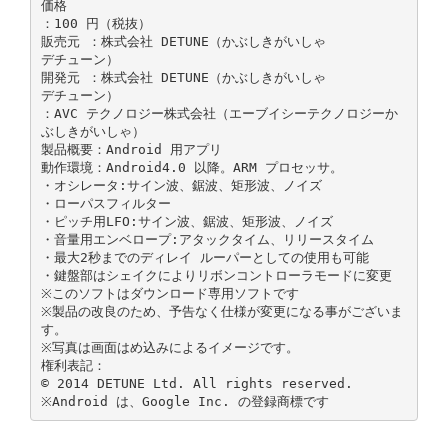
価格
：100 円（税抜）
販売元 ：株式会社 DETUNE（かぶしきがいしゃ
デチューン）
開発元 ：株式会社 DETUNE（かぶしきがいしゃ
デチューン）
：AVC テクノロジー株式会社（エーブイシーテクノロジーか
ぶしきがいしゃ）
製品概要：Android 用アプリ
動作環境：Android4.0 以降。ARM プロセッサ。
・オシレータ:サイン波、鋸波、矩形波、ノイズ
・ローパスフィルター
・ピッチ用LFO:サイン波、鋸波、矩形波、ノイズ
・⾳量用エンベロープ:アタックタイム、リリースタイム
・最大2秒までのディレイ ルーパーとしての使用も可能
・鍵盤部はシェイクによりリボンコントローラモードに変更
※このソフトはダウンロード専用ソフトです
※製品の改良のため、予告なく仕様が変更になる事がございま
す。
※写真は画面はめ込みによるイメージです。
権利表記：
© 2014 DETUNE Ltd. All rights reserved.