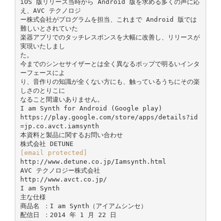
iOS 版リリース当時から Android 版を求める多くの声に応
え、AVC テクノロジ
ー株式会社がプログラムを担当、これまで Android 版では
難しいとされていた
楽器アプリでのタッチレスポンスを大幅に改善し、リリースが
実現いたしまし
た。
今までのシンセサイザーとは全く異なるポップで明るいインタ
ーフェースによ
り、⾳作りの知識が全くない方にも、触っているうちにその楽
しさのとりこに
なること間違いありません。
I am Synth for Android (Google play)
https://play.google.com/store/apps/details?id
=jp.co.avct.iamsynth
本資料と製品に関するお問い合わせ
[email protected]
http://www.detune.co.jp/Iamsynth.html
AVC テクノロジー株式会社
http://www.avct.co.jp/
I am Synth
主な仕様
商品名 ：I am Synth（アイアムシンセ）
配信日 ：2014 年 1 月 22 日