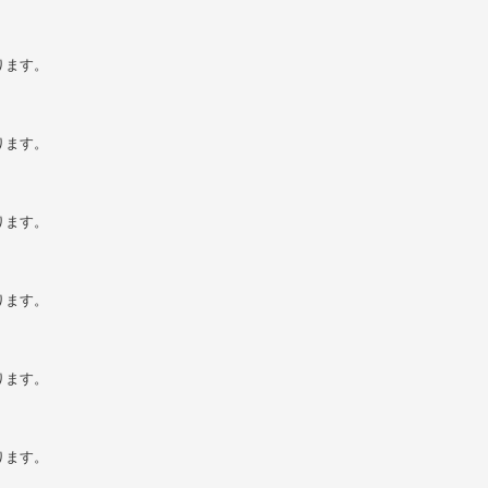
ります。
ります。
ります。
ります。
ります。
ります。