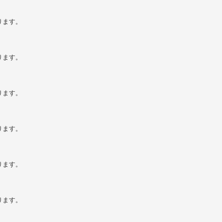
ります。
ります。
ります。
ります。
ります。
ります。