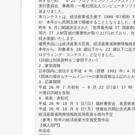
供するため、「U-22 プログラミング・コンテスト」(
実行委員会、事務局：一般社団法人コンピュータソフトウ
決まりました。
本コンテストは、経済産業省主催で 1980 年(昭和 
が、本年から民間主体で開催することとなりました。本
昨年 6 月に閣議決定された「世界最先端 IT 国家
等の IT 人材育成の重要性が取り上げられており、
続き後援いたします。
優秀作品には経済産業大臣賞、経済産業省商務情報政
本年から、対象者を 20 歳以下から 22 歳以下に拡
ログラミング・コンテスト」となりました。
(詳細は別添資料をご参照下さい)
2．参加資格
日本国内に居住する平成 4 年（西暦 1992 年）4 
(団体の場合もチームメンバーの参加資格は上記のと
3．応募期間
平成 26 年 7 月初旬 ～ 8 月 22 日(金) 17 時
※後日詳細を告知
4．発表・表彰式
平成 26 年 10 月 5 日(日) 最終審査会、各賞発表
平成 26 年 10 月 6 日(月) 情報化月間記念式
経済産業省商務情報政策局長賞を授与予定
（参考）昨年の経済産業大臣賞受賞作品
【個人部門】
作品名