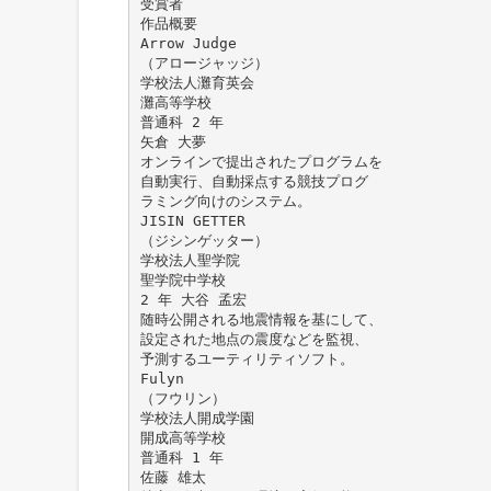
受賞者
作品概要
Arrow Judge
（アロージャッジ）
学校法人灘育英会
灘高等学校
普通科 2 年
矢倉 大夢
オンラインで提出されたプログラムを
自動実行、自動採点する競技プログ
ラミング向けのシステム。
JISIN GETTER
（ジシンゲッター）
学校法人聖学院
聖学院中学校
2 年 大谷 孟宏
随時公開される地震情報を基にして、
設定された地点の震度などを監視、
予測するユーティリティソフト。
Fulyn
（フウリン）
学校法人開成学園
開成高等学校
普通科 1 年
佐藤 雄太