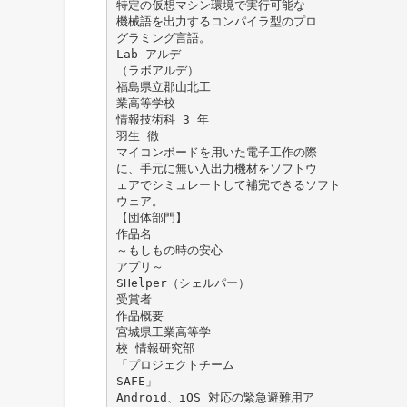
特定の仮想マシン環境で実行可能な
機械語を出力するコンパイラ型のプロ
グラミング言語。
Lab アルデ
（ラボアルデ）
福島県立郡山北工
業高等学校
情報技術科 3 年
羽生 徹
マイコンボードを用いた電子工作の際
に、手元に無い入出力機材をソフトウ
ェアでシミュレートして補完できるソフト
ウェア。
【団体部門】
作品名
～もしもの時の安心
アプリ～
SHelper（シェルパー）
受賞者
作品概要
宮城県工業高等学
校 情報研究部
「プロジェクトチーム
SAFE」
Android、iOS 対応の緊急避難用ア