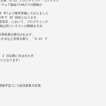
主催：U-22 プログラミング・コンテスト
ェア協会(CSAJ))の開催が
55 年)より毎年実施しておりました
年で 35 回目となります。
創造宣言」において、プログラミング
当省は同コンテストの開催を引き
策局長賞が授与されます。
大するなど充実を図り、「U-22 プ
月 2 日以降に生まれた方
おりとなります）
典(開催予定)にて経済産業大臣賞、