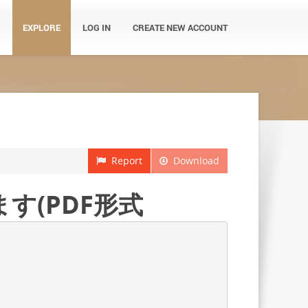
EXPLORE
LOG IN
CREATE NEW ACCOUNT
Report
Download
す(PDF形式