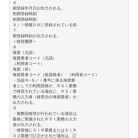
６
期登録年月日が出力される。
初期登録時刻
初期登録時刻
Ｓ／Ｉ情報ＤＢに登録されている初
７
期登録時刻が出力される。
＜移管履歴＞
８
海貨（元請）
海貨業者コード（元請）
（利用者コード）
海貨（前）
海貨業者コード（前資格者） （利用者コード）
・当該Ｎ−Ｓ／Ｉ番号に係る海貨業
者としての利用資格が、ＲＳＩ業務
で移管されている場合に、ＲＳＩ業
務の入力者（移管元の海貨業者）が
出力される。
９
・複数回移管が行われている場合は、
最後に実施されたＲＳＩ業務の入力
者が出力される。
・移管後にＳＩＲ業務またはＳＩＲ
０２業務で訂正がされた場合は、訂