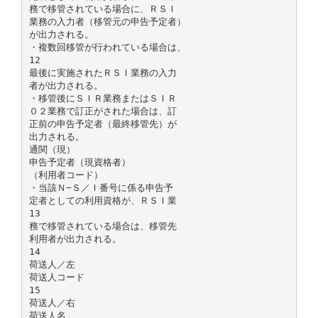
務で移管されている場合に、ＲＳＩ
業務の入力者（移管元の申告予定者）
が出力される。
・複数回移管が行われている場合は、
12
最後に実施されたＲＳＩ業務の入力
者が出力される。
・移管後にＳＩＲ業務またはＳＩＲ
０２業務で訂正がされた場合は、訂
正前の申告予定者（最終移管先）が
出力される。
通関（現）
申告予定者（現資格者）
（利用者コード）
・当該Ｎ−Ｓ／Ｉ番号に係る申告予
定者としての利用資格が、ＲＳＩ業
13
務で移管されている場合は、移管先
利用者が出力される。
14
荷送人／左
荷送人コード
15
荷送人／右
荷送人名