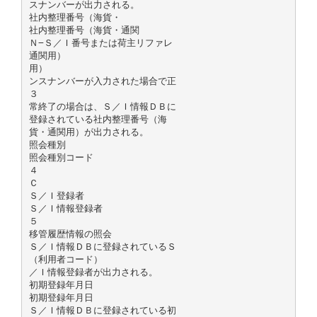
スナンバーが出力される。
社内整理番号（海貨・
社内整理番号（海貨・通関
Ｎ−Ｓ／Ｉ番号または荷主リファレ
通関用）
用）
ンスナンバーが入力された場合で正
３
常終了の場合は、Ｓ／Ｉ情報ＤＢに
登録されている社内整理番号（海
貨・通関用）が出力される。
照会種別
照会種別コード
４
Ｃ
Ｓ／Ｉ登録者
Ｓ／Ｉ情報登録者
５
移管履歴情報の照会
Ｓ／Ｉ情報ＤＢに登録されているＳ
（利用者コード）
／Ｉ情報登録者が出力される。
初期登録年月日
初期登録年月日
Ｓ／Ｉ情報ＤＢに登録されている初