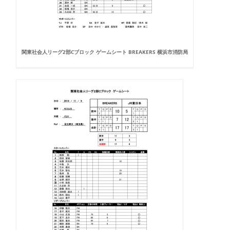
関東社会人リーグ2部Cブロック ゲームシート BREAKERS 横浜市消防局