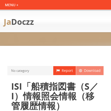
Ja
Doczz
Report
Download
No category
ISI「船積指図書（S／
I）情報照会情報（移
管履歴情報）