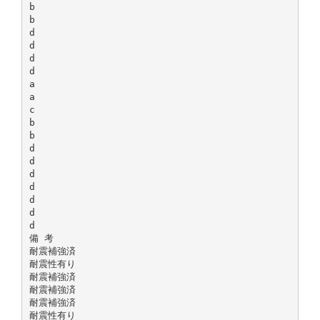
b
b
d
d
d
d
a
a
c
b
b
d
d
d
d
d
d
d
備 考
耐震補強済
耐震性有り
耐震補強済
耐震補強済
耐震補強済
耐震性有り