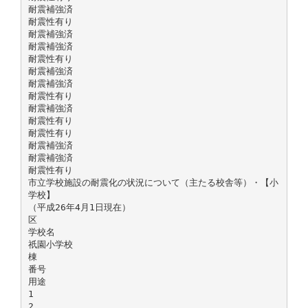
耐震補強済
耐震性有り
耐震補強済
耐震補強済
耐震性有り
耐震補強済
耐震補強済
耐震性有り
耐震補強済
耐震性有り
耐震性有り
耐震補強済
耐震補強済
耐震性有り
市立学校施設の耐震化の状況について（主たる校舎等）・【小
学校】
（平成26年4月1日現在）
区
学校名
祇園小学校
棟
番号
用途
1
2