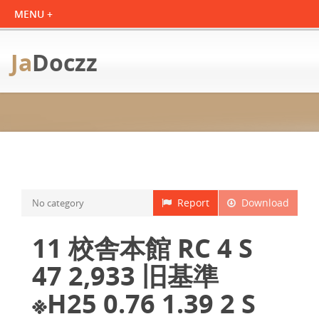
Ja
Doczz
Report
Download
No category
11 校舎本館 RC 4 S
47 2,933 旧基準
※H25 0.76 1.39 2 S