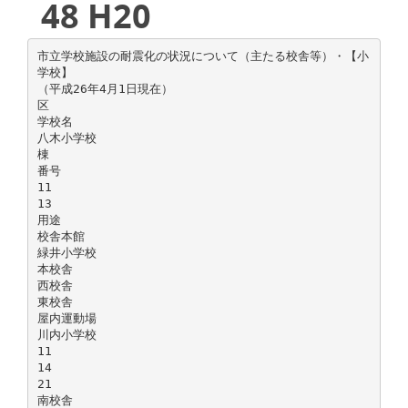
48 H20
市立学校施設の耐震化の状況について（主たる校舎等）・【小
学校】
（平成26年4月1日現在）
区
学校名
八木小学校
棟
番号
11
13
用途
校舎本館
緑井小学校
本校舎
西校舎
東校舎
屋内運動場
川内小学校
11
14
21
南校舎