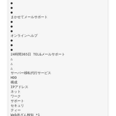
●
●
●
まかせてメールサポート
●
●
●
オンラインヘルプ
●
●
●
24時間365日 TEL&メールサポート
△
△
△
サーバー移転代行サービス
HDD
構成
IPアドレス
ネット
ワーク
サポート
セキュリ
ティー
Web改ざん検知 *1