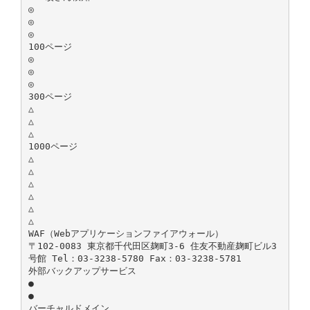
◎
◎
◎
100ページ
◎
◎
◎
300ページ
△
△
△
1000ページ
△
△
△
△
△
△
WAF（Webアプリケーションファイアウォール）
〒102-0083 東京都千代田区麹町3-6 住友不動産麹町ビル3
号館 Tel：03-3238-5780 Fax：03-3238-5781
外部バックアップサービス
●
●
バーチャルドメイン