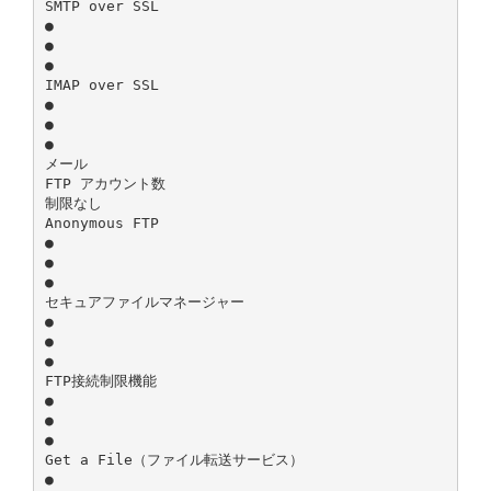
SMTP over SSL
●
●
●
IMAP over SSL
●
●
●
メール
FTP アカウント数
制限なし
Anonymous FTP
●
●
●
セキュアファイルマネージャー
●
●
●
FTP接続制限機能
●
●
●
Get a File（ファイル転送サービス）
●