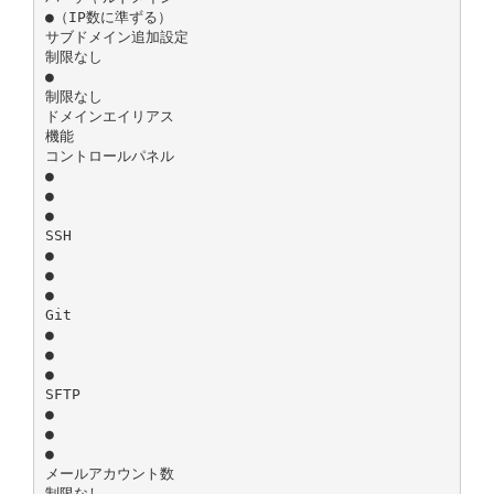
●（IP数に準ずる）
サブドメイン追加設定
制限なし
●
制限なし
ドメインエイリアス
機能
コントロールパネル
●
●
●
SSH
●
●
●
Git
●
●
●
SFTP
●
●
●
メールアカウント数
制限なし