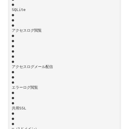
●
SQLite
●
●
●
アクセスログ閲覧
●
●
●
●
●
●
アクセスログメール配信
●
●
●
エラーログ閲覧
●
●
●
共用SSL
●
●
●
◎（1ドメイン）