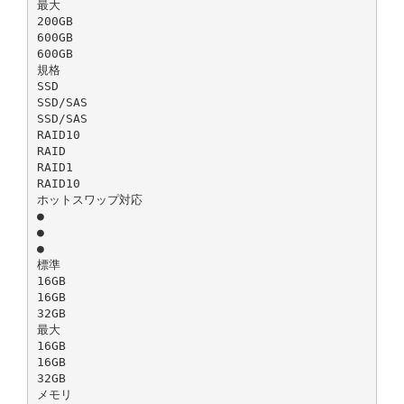
最大
200GB
600GB
600GB
規格
SSD
SSD/SAS
SSD/SAS
RAID10
RAID
RAID1
RAID10
ホットスワップ対応
●
●
●
標準
16GB
16GB
32GB
最大
16GB
16GB
32GB
メモリ