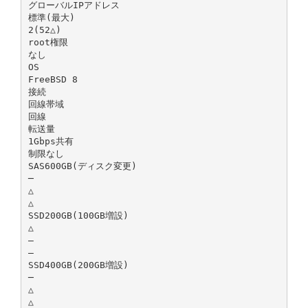
グローバルIPアドレス
標準(最大)
2(52△)
root権限
なし
OS
FreeBSD 8
接続
回線帯域
回線
転送量
1Gbps共有
制限なし
SAS600GB(ディスク変更)
─
△
△
SSD200GB(100GB増設)
△
―
―
SSD400GB(200GB増設)
─
△
△