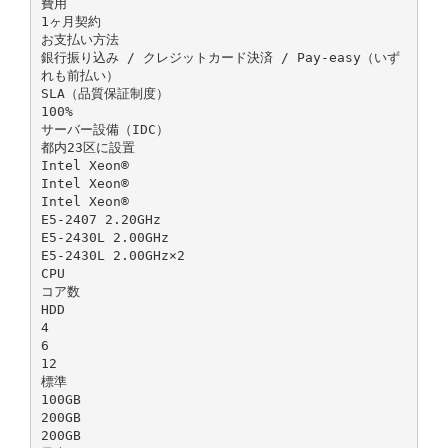
費用
1ヶ月契約
お支払い方法
銀行振り込み / クレジットカード決済 / Pay-easy（いず
れも前払い）
SLA（品質保証制度）
100%
サーバー設備（IDC）
都内23区に設置
Intel Xeon®
Intel Xeon®
Intel Xeon®
E5-2407 2.20GHz
E5-2430L 2.00GHz
E5-2430L 2.00GHz×2
CPU
コア数
HDD
4
6
12
標準
100GB
200GB
200GB