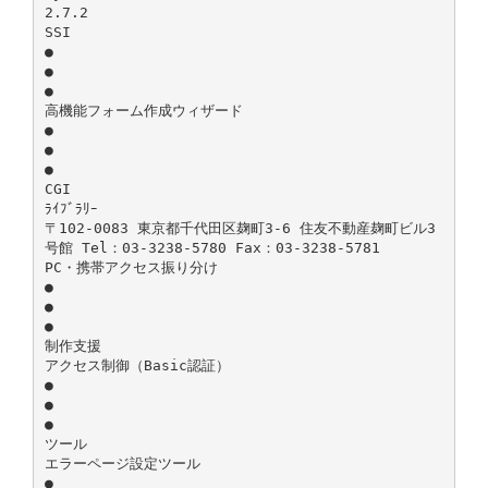
2.7.2
SSI
●
●
●
高機能フォーム作成ウィザード
●
●
●
CGI
ﾗｲﾌﾞﾗﾘｰ
〒102-0083 東京都千代田区麹町3-6 住友不動産麹町ビル3
号館 Tel：03-3238-5780 Fax：03-3238-5781
PC・携帯アクセス振り分け
●
●
●
制作支援
アクセス制御（Basic認証）
●
●
●
ツール
エラーページ設定ツール
●