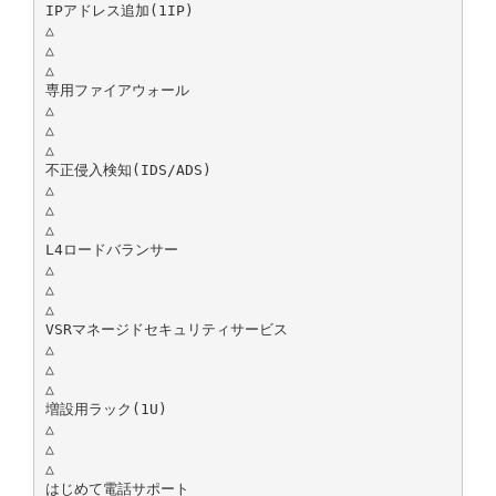
IPアドレス追加(1IP)
△
△
△
専用ファイアウォール
△
△
△
不正侵入検知(IDS/ADS)
△
△
△
L4ロードバランサー
△
△
△
VSRマネージドセキュリティサービス
△
△
△
増設用ラック(1U)
△
△
△
はじめて電話サポート