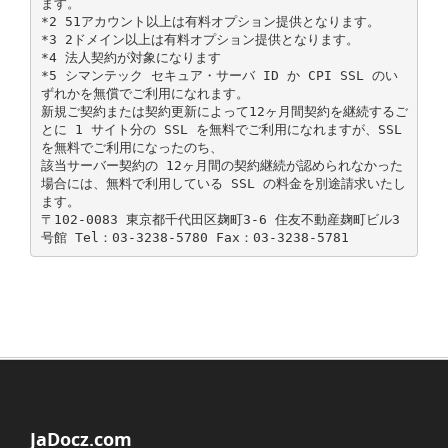
ます。
*2 51アカウント以上は有料オプション提供となります。
*3 2ドメイン以上は有料オプション提供となります。
*4 法人契約が対象になります
*5 シマンテック セキュア・サーバ ID か CPI SSL のい
ずれかを無償でご利用になれます。
新規ご契約または契約更新によって12ヶ月間契約を継続するご
とに 1 サイト分の SSL を無料でご利用になれますが、SSL
を無料でご利用になったのち、
該当サーバー契約の 12ヶ月間の契約継続が認められなかった
場合には、無料で利用している SSL の料金を別途請求いたし
ます。
〒102-0083 東京都千代田区麹町3-6 住友不動産麹町ビル3
JaDocz.com