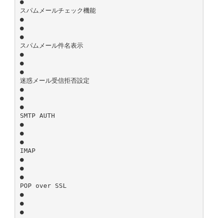
●
スパムメールチェック機能
●
●
●
スパムメール件名表示
●
●
●
迷惑メール受信拒否設定
●
●
●
SMTP AUTH
●
●
●
IMAP
●
●
●
POP over SSL
●
●
●