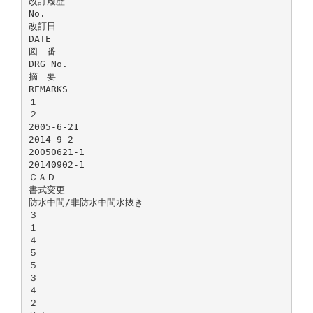
改訂履歴
No.
改訂日
DATE
図 番
DRG No.
摘 要
REMARKS
１
２
2005-6-21
2014-9-2
20050621-1
20140902-1
ＣＡＤ
書式変更
防水中間/非防水中間水抜き
３
１
４
５
５
３
４
２