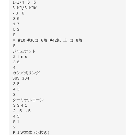
1ｰ1/4 ３ ６
S-KJ/S-KJW
-３ ６
３６
１７
５３
Ｅ
※ #10ｰ#36は 6角 #42以 上 は 8角
５
ジャムナット
Ｚｉｎｃ
３６
４
カシメ式リング
SUS 304
３８
４３
３
ターミナルコーン
ＳＳ４１
２ ５ .５
４５
５１
２
ＫＪＷ本体（水抜き）