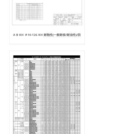
A B KH ＃10-126 KH 耐熱性(一般耐候/耐油性)/防