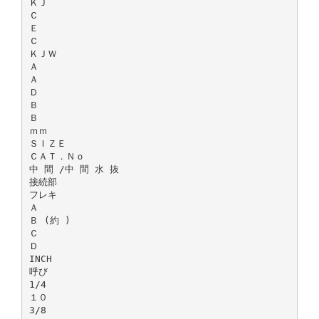
ＫＪ
Ｃ
Ｅ
Ｃ
ＫＪＷ
Ａ
Ａ
Ｄ
Ｂ
Ｂ
ｍｍ
ＳＩＺＥ
ＣＡＴ．Ｎｏ
中 間 /中 間 水 抜
接続部
フレキ
Ａ
Ｂ (約 )
Ｃ
Ｄ
INCH
呼び
1/4
１０
3/8