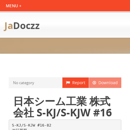
Ja
Doczz
Report
Download
No category
日本シーム工業 株式
会社 S-KJ/S-KJW #16
S-KJ/S-KJW #16-82