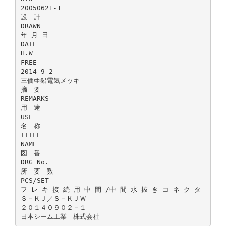
20050621-1
設 計
DRAWN
年 月 日
DATE
H.W
FREE
2014-9-2
三価亜鉛電気メッキ
摘 要
REMARKS
用 途
USE
名 称
TITLE
NAME
図 番
DRG No.
所 要 数
PCS/SET
フ レ キ 接 続 用 中 間 /中 間 水 抜 き コ ネ ク タ
Ｓ－ＫＪ／Ｓ－ＫＪＷ
２０１４０９０２－１