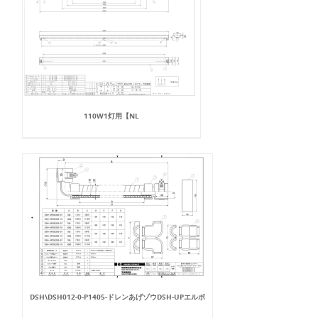
110W1灯用【NL
DSH\DSH012-0-P1405-ドレンあげゾウDSH-UPエルボ