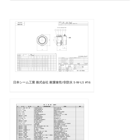
日本シーム工業 株式会社 耐腐食性/非防水 S-W-LS #16