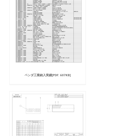
ベンダ工業納入実績[PDF: 607KB]