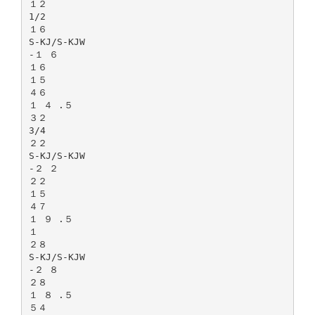
１２
1/2
１６
S-KJ/S-KJW
-１ ６
１６
１５
４６
１ ４ .５
３２
3/4
２２
S-KJ/S-KJW
-２ ２
２２
１５
４７
１ ９ .５
１
２８
S-KJ/S-KJW
-２ ８
２８
１ ８ .５
５４