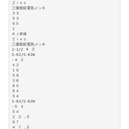
Ｚｉｎｃ
三価亜鉛電気メッキ
３３
５３
６０
１
ＫＪ本体
Ｚｉｎｃ
三価亜鉛電気メッキ
1ｰ1/2 ４ ２
S-KJ/S-KJW
-４ ２
４２
１９
５９
３８
６０
６４
５４
S-KJ/S-KJW
-５ ４
５４
２ ２ .５
６７
４ ７ .５