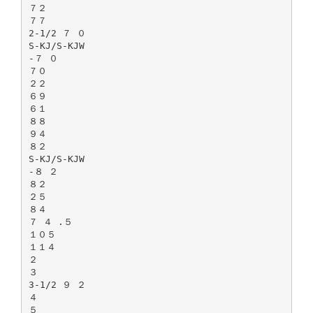
７２
７７
2-1/2 ７ ０
S-KJ/S-KJW
-７ ０
７０
２２
６９
６１
８８
９４
８２
S-KJ/S-KJW
-８ ２
８２
２５
８４
７ ４ .５
１０５
１１４
２
３
3-1/2 ９ ２
４
５