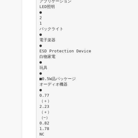
アプリケーション
LED照明
●
2
1
バックライト
●
電子楽器
●
ESD Protection Device
白物家電
●
玩具
●
■0.5W品パッケージ
オーディオ機器
●
0.77
（＋）
2.23
（＋）
（−）
0.82
1.78
NC