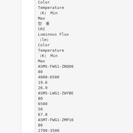
Color
Temperature
（K） Min
Max
型 番
CRI
Luminous Flux
（lm）
Color
Temperature
（K） Min
Max
ASMS-FWG1-ZNQ06
80
4000-6500
19.6
26.9
ASMS-LWG1-ZWYBE
80
6500
50
67.8
ASMT-FWG1-ZMP16
80
2700-3500