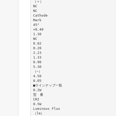
（＋）
NC
NC
Cathode
Mark
45°
×0.40
1.30
NC
0.82
0.20
2.23
1.33
0.90
5.30
（−）
4.50
0.05
■ラインナップ一覧
0.2W
型 番
CRI
0.5W
Luminous Flux
（lm）