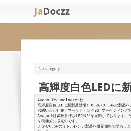
Ja
Doczz
No category
高輝度白色LEDに新製
Avago Technologies社
高輝度白色LEDに新製品登場! 0.2W/0.5Wの2製品
お問い合わせ先／マーケティングBU マーケティング第一部 
Avago社は多種多様なLED製品を展開しております。
を積極的に拡充中です。
0.2W/0.5Wのミドルレンジ製品を限界価格で提供し