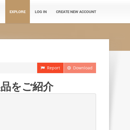
EXPLORE
LOG IN
CREATE NEW ACCOUNT
Report
Download
2製品をご紹介