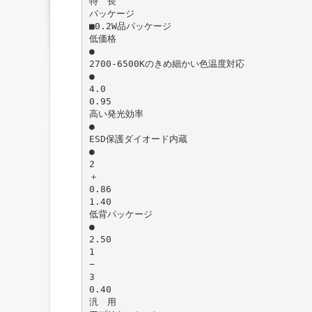
特 長
パッケージ
■0.2W品パッケージ
低価格
●
2700-6500Kのきめ細かい色温度対応
●
4.0
0.95
高い発光効率
●
ESD保護ダイオード内蔵
●
2
＋
0.86
1.40
低背パッケージ
●
2.50
1
−
3
0.40
汎 用