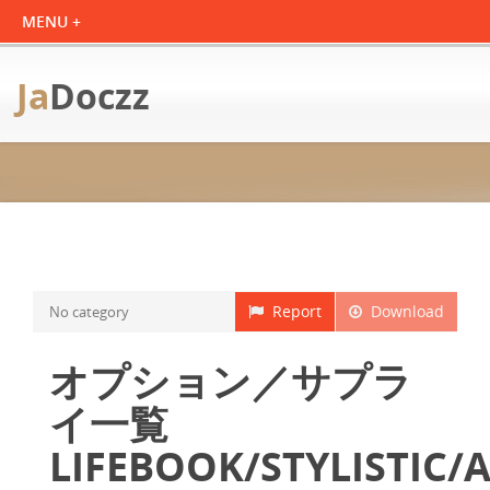
Ja
Doczz
Report
Download
No category
オプション／サプラ
イ一覧
LIFEBOOK/STYLISTIC