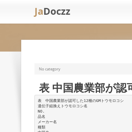
Ja
Doczz
No category
表 中国農業部が認
表 中国農業部が認可した12種のGMトウモロコシ
遺伝子組換えトウモロコシ名
NO.
品名
メーカー名
種類