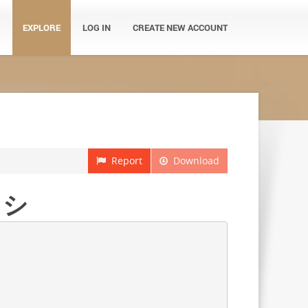
EXPLORE
LOG IN
CREATE NEW ACCOUNT
Report
Download
コシ