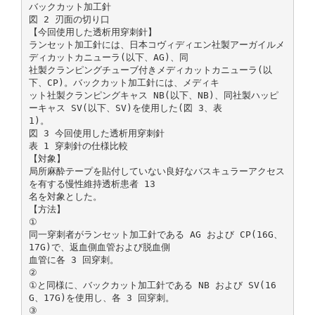
バックカット加工針
図 2 刃面の切り口
【今回使用した透析用穿刺針】
ランセット加工針には、日本コヴィディエン社製アーガイルメ
ディカットカニューラ(以下、AG)、同
社製クランピングチューブ付きメディカットカニューラ(以
下、CP)。バックカット加工針には、メディキ
ット社製クランピングキャス NB(以下、NB)、同社製ハッピ
ーキャス SV(以下、SV)を使用した(図 3、表
1)。
図 3 今回使用した透析用穿刺針
表 1 穿刺針の仕様比較
【対象】
局所麻酔テープを貼付していない良好なバスキュラーアクセス
を有する慢性維持透析患者 13
名を対象とした。
【方法】
①
同一穿刺者がランセット加工針である AG および CP(16G、
17G)で、返血側血管および脱血側
血管に各 3 回穿刺。
②
①と同様に、バックカット加工針である NB および SV(16
G、17G)を使用し、各 3 回穿刺。
③