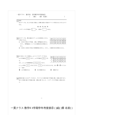
一貫クラス 数学Ⅱ 3学期学年考査後④ ( )組( )番 名前( )