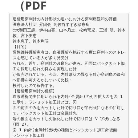
（PDF
透析用穿刺針の内針形状の違いにおける穿刺痛緩和の評価
医療法人社団 昇陽会 阿佐谷すずき診療所
○大和田三起、伊林由喜、山本乃之、松崎竜児、三浦 明、鈴木
敦、宮下美恵
鈴木恵子、鈴木利昭
【目的】
慢性維持透析患者は、血液透析を施行する度に穿刺へのストレ
スを感じている人が多く見受け
られる。近年、穿刺針の改良化が進み、刃面にバックカット加
工を採用し切れの良さを実現した針
が販売されている。今回、内針形状の異なる針が穿刺痛の緩和
へ影響を与えるかについて比較・
検討したので報告する。
【透析用穿刺針の種類】
血液透析で主に用いられる内針(金属針)の刃面拡大図を図 1
に示す。ランセット加工針とは、刃
面の前面のみをカットした針で切り口が半円状になるのに対し
て、バックカット加工針は金属針先
端の後面をカットし刃物化した針で切り口は V 字状になる
(図 2)。
図 1 内針(金属針)形状の種類とバックカット加工針後面
ランセット加工針