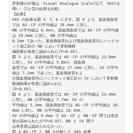
穿刺痛の評価は、Visual Analogue Scale(以下、VAS)を
用い、①と②の結果を比較。
【結果】
VAS の結果を図 4、5、6 に示す。図 4 より、返血側血管
では AG・CP の平均値は 18.4mm に対し、
NB の平均値は 6.4mｍ、脱血側血管では AG・CP の平均値
は 20.6mm に対し、NB の平均値は
8.1mm であった。返血側血管および脱血側血管共にバックカ
ット加工針の NB において穿刺痛軽
減効果が有意に認められた(P<0.05)。
図 5 より、返血側血管では AG・CP の平均値は 23.8mm
に対し、SV の平均値は 5.8mｍ、脱血側
血管では AG・CP の平均値は 27.3mm に対し、SV の平均
値は 7.1mm であった。返血側血管およ
び脱血側血管共にバックカット加工針の SV において穿刺痛
軽減効果が有意に認められた
(P<0.05)。
図 6 より、返血側血管では AG・CP の平均値は 23.9mm
に対し、NB の平均値は 7.7mm、SV の
平均値は 5.3mm、脱血側血管では AG・CP の平均値は 28.
8mm に対し、NB の平均値は 10.3mm、
SV の平均値は 6.8mm で AG・CP と NB・SV 間では有意
差が認められたが(P<0.05)、NB と SV 間で
は有意差は認められなかった。
図 4 AG・CP と NB を比較した VAS 結果