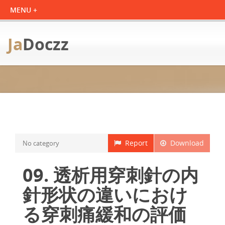
Ja
Doczz
Report
Download
No category
09. 透析用穿刺針の内
針形状の違いにおけ
る穿刺痛緩和の評価