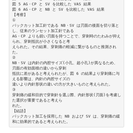
図 5 AG・CP と SV を比較した VAS 結果
図 6 AG・CP と NB と SV を比較した VAS 結果
【考察】
①
バックカット加工針である NB・SV は刃面の後面を切り落と
し、従来のランセット加工針である
AG・CP よりも鋭い刃面を持つことで、穿刺時のたわみが抑え
られ、穿刺抵抗が小さくなると考
えられた。その結果、穿刺痛の軽減に繋がるものと推測され
た。
②
NB・SV は内針の内腔サイズ(小孔、超小孔)が異なるため、
刃面の有効面積の違いから穿刺
抵抗に差があると考えられたが、図 6 の結果より穿刺痛に与
える影響は、内針の内腔サイズの
違いより内針形状の違いの方が大きいものと考えられた。
③
穿刺痛の緩和目的で穿刺針を選ぶ際、内針形状(刃面)を考慮し
た選択が重要であると考えら
れた。
【結語】
バックカット加工を採用した NB および SV は、穿刺痛の緩