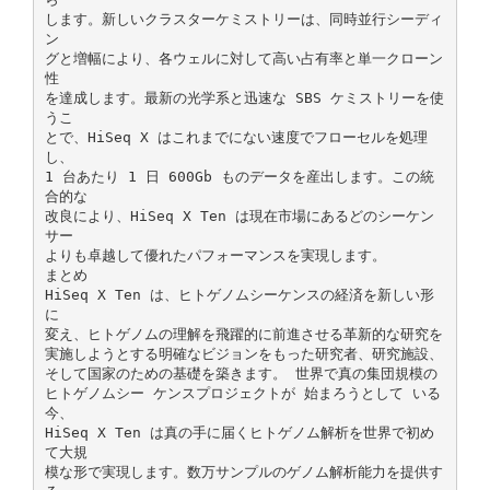
します。新しいクラスターケミストリーは、同時並行シーディ
ン
グと増幅により、各ウェルに対して高い占有率と単一クローン
性
を達成します。最新の光学系と迅速な SBS ケミストリーを使
うこ
とで、HiSeq X はこれまでにない速度でフローセルを処理
し、
1 台あたり 1 日 600Gb ものデータを産出します。この統
合的な
改良により、HiSeq X Ten は現在市場にあるどのシーケン
サー
よりも卓越して優れたパフォーマンスを実現します。
まとめ
HiSeq X Ten は、ヒトゲノムシーケンスの経済を新しい形
に
変え、ヒトゲノムの理解を飛躍的に前進させる革新的な研究を
実施しようとする明確なビジョンをもった研究者、研究施設、
そして国家のための基礎を築きます。 世界で真の集団規模の
ヒトゲノムシー ケンスプロジェクトが 始まろうとして いる
今、
HiSeq X Ten は真の手に届くヒトゲノム解析を世界で初め
て大規
模な形で実現します。数万サンプルのゲノム解析能力を提供す