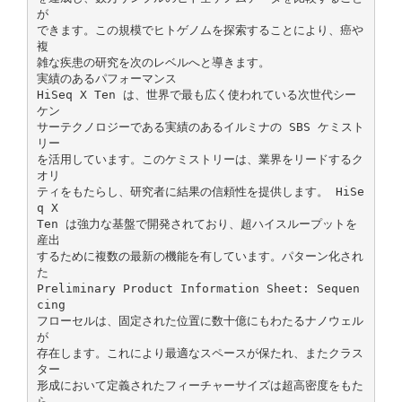
が
できます。この規模でヒトゲノムを探索することにより、癌や
複
雑な疾患の研究を次のレベルへと導きます。
実績のあるパフォーマンス
HiSeq X Ten は、世界で最も広く使われている次世代シー
ケン
サーテクノロジーである実績のあるイルミナの SBS ケミスト
リー
を活用しています。このケミストリーは、業界をリードするク
オリ
ティをもたらし、研究者に結果の信頼性を提供します。 HiSe
q X
Ten は強力な基盤で開発されており、超ハイスループットを
産出
するために複数の最新の機能を有しています。パターン化され
た
Preliminary Product Information Sheet: Sequen
cing
フローセルは、固定された位置に数十億にもわたるナノウェル
が
存在します。これにより最適なスペースが保たれ、またクラス
ター
形成において定義されたフィーチャーサイズは超高密度をもた
ら