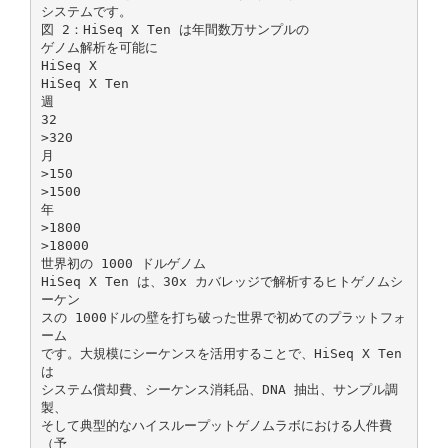
システムです。
図 2：HiSeq X Ten は年間数万サンプルの
ゲノム解析を可能に
HiSeq X
HiSeq X Ten
週
32
>320
月
>150
>1500
年
>1800
>18000
世界初の 1000 ドルゲノム
HiSeq X Ten は、30x カバレッジで解析するヒトゲノムシ
ーケン
スの 1000ドルの壁を打ち破った世界で初めてのプラットフォ
ーム
です。大規模にシーケンスを活用することで、HiSeq X Ten
は
システム償却費、シーケンス消耗品、DNA 抽出、サンプル調
製、
そして典型的なハイスループットゲノムラボにおける人件費
（予