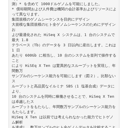
測）* を含めて 1000ドルゲノムを可能にしました。
* 償却期間および人件費は機関の会計基準およびリソースによ
って異なります。
集団規模のゲノムシーケンスを目的にデザイン
大規模な集団規模のヒト全ゲノムシーケンスのためにデザイン
お
よび最適化された HiSeq X システムは、1 台のシステムで
最大 1.8
テラベース（Tb）のデータを 3 日以内に産出します。これは
1 日
あたり 600Gb に相当し、10 台のシステムを並列で操作する
こと
により HiSEq X Ten は驚異的なスループットを実現し、年
間数万
サンプルのシーケンス能力を可能にします（図２）。比類ない
ス
ループットと高品質なイルミナ SBS（1 塩基合成）データに
より、
10 台のシステムを同時に稼働させることで、HiSeq X Ten
は卓越したス
ループットをもたらし、年間数万サンプルのシーケンス能力を
もたらします。
HiSeq X Ten は以前では考えられなかった能力でヒトゲノ
ム解析
を達成し、数万サンプルのヒト全ゲノムデータを比較すること