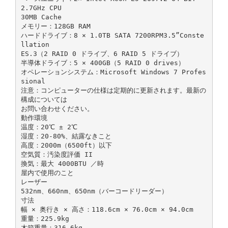
2.7GHz CPU
30MB Cache
メモリー：128GB RAM
ハードドライブ：8 × 1.0TB SATA 7200RPM3.5”Conste
llation
ES.3（2 RAID 0 ドライブ、6 RAID 5 ドライブ）
半導体ドライブ：5 × 400GB（5 RAID 0 drives）
オペレーションシステム：Microsoft Windows 7 Profes
sional
注意：コンピューターの仕様は定期的に更新されます。最新の
構成については
お問い合わせください。
動作環境
温度：20℃ ± 2℃
湿度：20-80%、結露なきこと
高度：2000m（6500ft）以下
空気質：汚染度評価 II
換気：最大 4000BTU ／時
屋内で使用のこと
レーザー
532nm、660nm、650nm（バーコードリーダー）
寸法
幅 × 奥行き × 高さ：118.6cm × 76.0cm × 94.0cm
重量：225.9kg
木箱重量：316.6kg