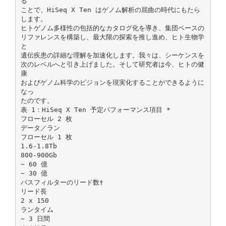
る
ことで、HiSeq X Ten はゲノム解析の屈曲の時代にもたら
します。
ヒトゲノム多様性の包括的なカタログ化を導き、集団ベースの
リファレンスを構築し、最大限の探索を推し進め、ヒト生物学
と
遺伝疾患の詳細な理解を加速化します。我々は、シーケンスを
次のレベルへと引き上げました。そして研究者は今、ヒトの健
康
およびゲノム科学のビジョンを現実化することができるように
なっ
たのです。
表 1：HiSeq X Ten 予定パフォーマンス項目 *
フローセル 2 枚
データ／ラン
フローセル 1 枚
1.6-1.8Tb
800-900Gb
∼ 60 億
∼ 30 億
パスフィルターのリード数†
リード長
2 x 150
ランタイム
∼ 3 日間