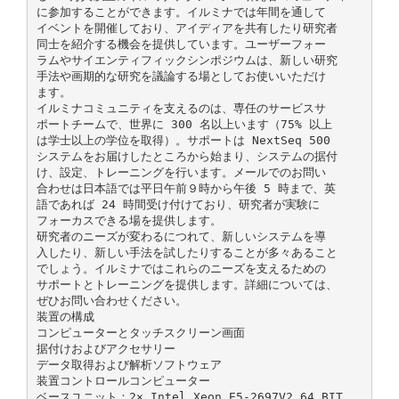
に参加することができます。イルミナでは年間を通して
イベントを開催しており、アイディアを共有したり研究者
同士を紹介する機会を提供しています。ユーザーフォー
ラムやサイエンティフィックシンポジウムは、新しい研究
手法や画期的な研究を議論する場としてお使いいただけ
ます。
イルミナコミュニティを支えるのは、専任のサービスサ
ポートチームで、世界に 300 名以上います（75% 以上
は学士以上の学位を取得）。サポートは NextSeq 500
システムをお届けしたところから始まり、システムの据付
け、設定、トレーニングを行います。メールでのお問い
合わせは日本語では平日午前９時から午後 5 時まで、英
語であれば 24 時間受け付けており、研究者が実験に
フォーカスできる場を提供します。
研究者のニーズが変わるにつれて、新しいシステムを導
入したり、新しい手法を試したりすることが多々あること
でしょう。イルミナではこれらのニーズを支えるための
サポートとトレーニングを提供します。詳細については、
ぜひお問い合わせください。
装置の構成
コンピューターとタッチスクリーン画面
据付けおよびアクセサリー
データ取得および解析ソフトウェア
装置コントロールコンピューター
ベースユニット：2× Intel Xeon E5-2697V2 64 BIT