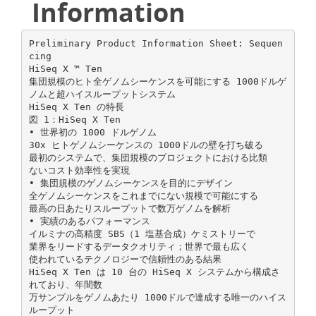
Information
Preliminary Product Information Sheet: Sequen
cing
HiSeq X ™ Ten
集団規模のヒト全ゲノムシーケンスを可能にする 1000ドルゲ
ノムと超ハイスループットシステム
HiSeq X Ten の特長
図 1：HiSeq X Ten
• 世界初の 1000 ドルゲノム
30x ヒトゲノムシーケンスの 1000ドルの壁を打ち破る
最初のシステムで、集団規模のプロジェクトにおける比類
ないコスト効率性を実現
• 集団規模のゲノムシーケンスを目的にデザイン
全ゲノムシーケンスをこれまでにない規模で可能にする
最高の日あたりスループットで数万ゲノムを解析
• 実績のあるパフォーマンス
イルミナの高精度 SBS（1 塩基合成）ケミストリーで
業界をリードするデータクオリティ；世界で最も広く
使われているテクノロジーで信頼性のある結果
HiSeq X Ten は 10 台の HiSeq X システムから構成さ
れており、年間数
万サンプルをゲノムあたり 1000ドルで達成する唯一のハイス
ループット