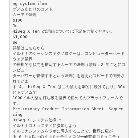
ng-system.ilmn
ゲノムあたりのコスト
ムーアの法則
$100
Ju
HiSeq X Ten の詳細については下記をご覧ください。
$1,000
Se
詳細はこちらから
イルミナのシーケンステクノロジーは、コンピューターハード
ウェア業界
の長期的な傾向を描写するムーアの法則（紫線：2 年ごとにコ
ンピュー
ターパワーが倍増するという法則）を超えたスピードで開発さ
れていま
す 4。 HiSeq X Ten はこの傾向を劇的に続けており、30x
ヒトゲノムで
1000ドルの壁を打ち破る世界で初めてのプラットフォームで
す。
Preliminary Product Information Sheet: Sequen
cing
HiSeq X システム仕様 *
イルミナコミュニティに参加しよう
イルミナシステムをラボに導入することで、世界に広が
る 6 万人以上のイルミナテクノロジー研究者コミュニティ