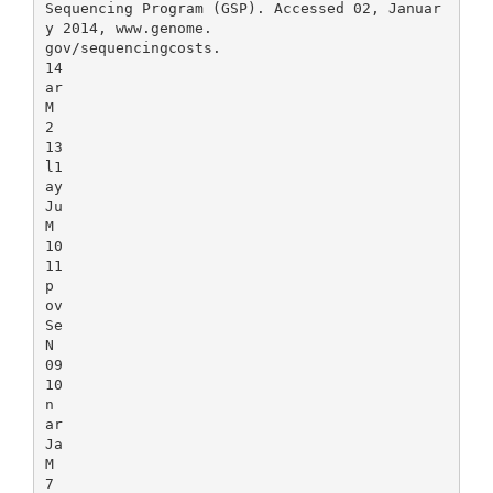
Sequencing Program (GSP). Accessed 02, Januar
y 2014, www.genome.
gov/sequencingcosts.
14
ar
M
2
13
l1
ay
Ju
M
10
11
p
ov
Se
N
09
10
n
ar
Ja
M
7