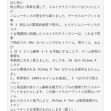
はじめに
絶え間ない革新を通して、イルミナテクノロジーはついにヒト
ゲ
ノムシーケンスの壁を打ち破りました。データスループットを
毎
年 2 倍以上の驚異的速度で増大し、ヒトゲノムシーケンスの
コス
トを飛躍的に削減したイルミナのテクノロジーは、これまで世
界
で初めての 30x カバレッジでのヒトゲノム、癌ゲノム、およ
び
1 日 1 ゲノム解析 1-3 を可能にすることで、ゲノム研究の
展望を
革新的に大きく変えました。そして今、10 台の HiSeq X
システ
ムから構成される HiSeq X Ten がさらなる節目をもたらし
まし
た。世界初の 1000ドルゲノムを達成し、1 つのラボで高カ
バレッ
ジと高品質の全ゲノム解析を数万サンプルの規模で行うスルー
プットをもたらします。この超ハイスループットと比類ないゲ
ノム
あたりのコスト低下により、HiSeq X Ten は集団規模のヒ
トゲノ
ムシーケンスを現実のものとします（図１）。