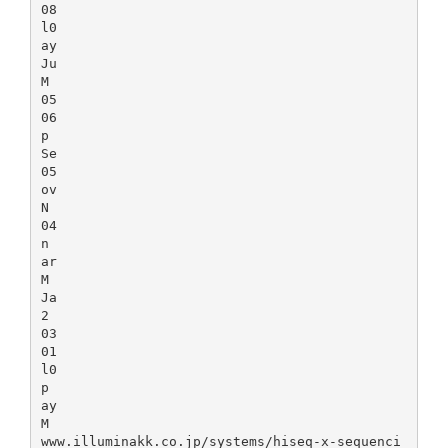
08
l0
ay
Ju
M
05
06
p
Se
05
ov
N
04
n
ar
M
Ja
2
03
01
l0
p
ay
M
www.illuminakk.co.jp/systems/hiseq-x-sequenci