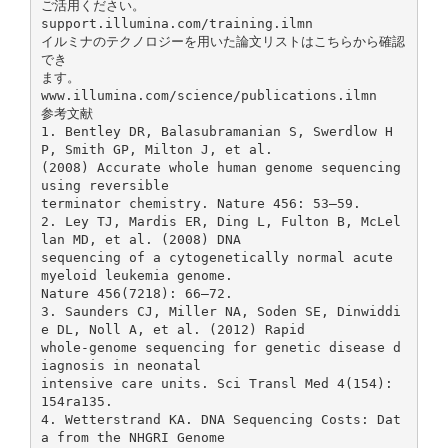
ご活用ください。
support.illumina.com/training.ilmn
イルミナのテクノロジーを用いた論文リストはこちらから確認
でき
ます。
www.illumina.com/science/publications.ilmn
参考文献
1. Bentley DR, Balasubramanian S, Swerdlow H
P, Smith GP, Milton J, et al.
(2008) Accurate whole human genome sequencing
using reversible
terminator chemistry. Nature 456: 53–59.
2. Ley TJ, Mardis ER, Ding L, Fulton B, McLel
lan MD, et al. (2008) DNA
sequencing of a cytogenetically normal acute
myeloid leukemia genome.
Nature 456(7218): 66–72.
3. Saunders CJ, Miller NA, Soden SE, Dinwiddi
e DL, Noll A, et al. (2012) Rapid
whole-genome sequencing for genetic disease d
iagnosis in neonatal
intensive care units. Sci Transl Med 4(154):
154ra135.
4. Wetterstrand KA. DNA Sequencing Costs: Dat
a from the NHGRI Genome