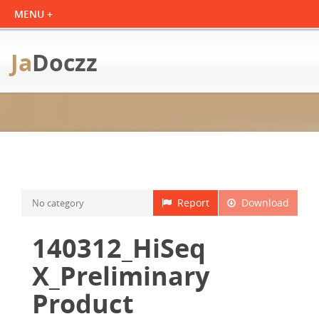
Ja
Doczz
Report
Download
No category
140312_HiSeq
X_Preliminary
Product