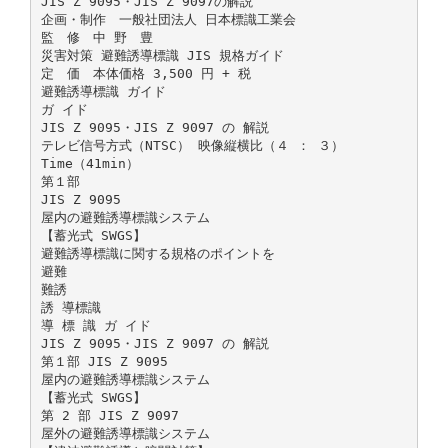
JIS Z 9095・JIS Z 9097の解説
企画・制作 一般社団法人 日本標識工業会
監 修 中 野 豊
災害対策 避難誘導標識 JIS 規格ガイド
定 価 本体価格 3,500 円 + 税
避難誘導標識 ガイド
ガ イド
JIS Z 9095・JIS Z 9097 の 解説
テレビ信号方式（NTSC） 映像縦横比（４ ： ３）
Time（41min）
第１部
JIS Z 9095
屋内の避難誘導標識システム
【蓄光式 SWGS】
避難誘導標識に関する規格のポイントを
避難
難誘
誘 導標識
導 標 識 ガ イド
JIS Z 9095・JIS Z 9097 の 解説
第１部 JIS Z 9095
屋内の避難誘導標識システム
【蓄光式 SWGS】
第 2 部 JIS Z 9097
屋外の避難誘導標識システム