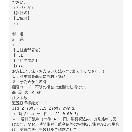
ださい。
（ふりがな）
【貴社名】
【ご住所】
（〒
－
都・道
府・県
）
【ご担当部署名】
【TEL】
【ご担当者名】
【FAX】
お支払い方法（お支払い方法を○で囲んでください。）
１．請求書を商品に同封・振込
２．予託金から差引
顧客コード（不明の場合は空欄で結構です）
商 品 の 名 称
注文本数
避難誘導標識ガイド
JIS Z 9095・JIS Z9097 の解説
（ 商 品 コ ー ド ： 51 0 00 7）
※1 送付手数料（一律 410 円、消費税込み）は別途申し受
けます。なお、時間指定、航空便等の特別なご指定がある場合
は、実費の送付手数料をご請求させて