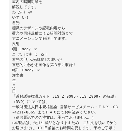
屋内の暗闇対策を
解説してます。
わ かり や
やす い！
蓄光
標識のデザインや記載内容から
蓄光や再帰反射による暗闇対策まで
アニメーションで解説してます。
反射
Ⅰ類 3mcd/ ㎡
こ れ は使 え る！
蓄光の｢りん光輝度｣の違いが
直感的にわかる画像を第３部に収録！
Ⅱ類 10mcd/ ㎡
注文書
年
月
日
「避難誘導標識ガイド JIS Z 9095・JIS Z9097 の解説」
（DVD）については、
一般財団法人日本規格協会 営業サービスチーム：ＦＡＸ．03
-4231-8665 までＦＡＸにてお申込みください。
（※お電話でのご注文は、承っておりません。）
○本製品は、受注生産品となりますため、ご注文を頂いてから
お届けまでに 10 日前後のお時間を要します。予めご了承く