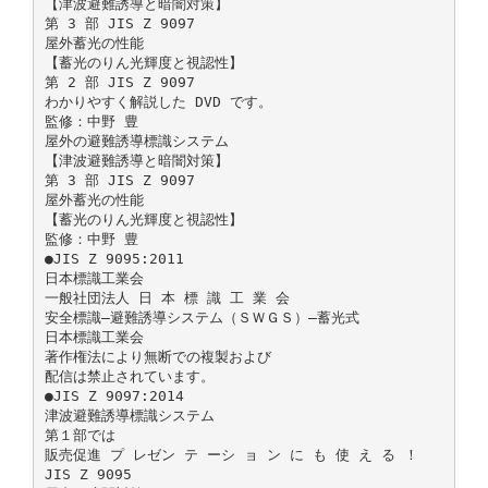
【津波避難誘導と暗闇対策】
第 3 部 JIS Z 9097
屋外蓄光の性能
【蓄光のりん光輝度と視認性】
第 2 部 JIS Z 9097
わかりやすく解説した DVD です。
監修：中野 豊
屋外の避難誘導標識システム
【津波避難誘導と暗闇対策】
第 3 部 JIS Z 9097
屋外蓄光の性能
【蓄光のりん光輝度と視認性】
監修：中野 豊
●JIS Z 9095:2011
日本標識工業会
一般社団法人 日 本 標 識 工 業 会
安全標識―避難誘導システム（ＳＷＧＳ）―蓄光式
日本標識工業会
著作権法により無断での複製および
配信は禁止されています。
●JIS Z 9097:2014
津波避難誘導標識システム
第１部では
販売促進 プ レゼン テ ーシ ョ ン に も 使 え る ！
JIS Z 9095