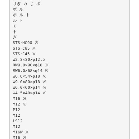
リぎ カ じ ボ
ボ ル
ボ ル ト
ル ト
く
ト
ぎ
STS･HC90 ※
STS･C65 ※
STS･C45 ※
W2.3×30×φ12.5
RW9.0×90×φ18 ※
RW6.0×68×φ14 ※
W6.0×54×φ18 ※
W9.0×80×φ18 ※
W6.0×60×φ14 ※
W4.5×40×φ14 ※
M16 ※
M12 ※
P12
M12
LS12
M12
M16W ※
M16 ※