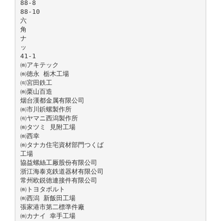
88-8
88-10
六
角
ナ
ッ
41-1
㈱アキテック
㈱徳永 栃木工場
㈲宮田鉄工
㈱栗山百造
烟台漢都金属有限公司
㈱市川鋲螺製作所
㈲ヤマニ西潟製作所
㈱タツミ 見附工場
㈱西幸
㈱タナカ住宅資材部門つくば
工場
協益螺絲工厰股份有限公司
浙江海泰克鉄道器材有限公司
常州欧鋭徳連接件有限公司
㈱トヨタボルト
㈱西潟 新飯田工場
張家港市第二標準件廠
㈱カナイ 幸手工場