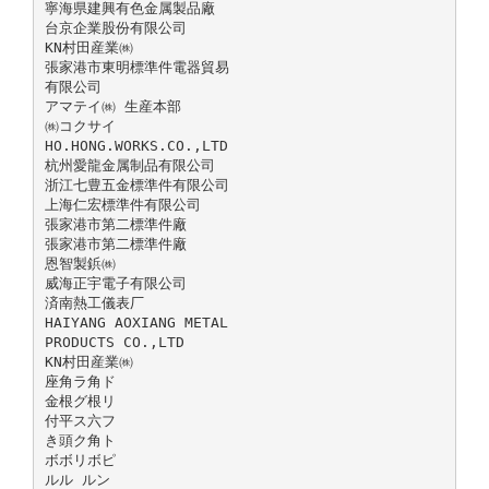
寧海県建興有色金属製品廠
台京企業股份有限公司
KN村田産業㈱
張家港市東明標準件電器貿易
有限公司
アマテイ㈱ 生産本部
㈱コクサイ
HO.HONG.WORKS.CO.,LTD
杭州愛龍金属制品有限公司
浙江七豊五金標準件有限公司
上海仁宏標準件有限公司
張家港市第二標準件廠
張家港市第二標準件廠
恩智製鋲㈱
威海正宇電子有限公司
済南熱工儀表厂
HAIYANG AOXIANG METAL
PRODUCTS CO.,LTD
KN村田産業㈱
座角ラ角ド
金根グ根リ
付平ス六フ
き頭ク角ト
ボボリボピ
ルル ルン