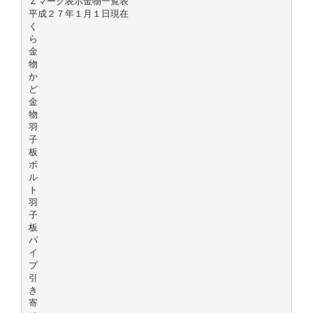
Ｚマーク表示金物一覧表
平成２７年１月１日現在
く
ら
金
物
か
ど
金
物
羽
子
板
ボ
ル
ト
羽
子
板
パ
イ
プ
引
き
寄