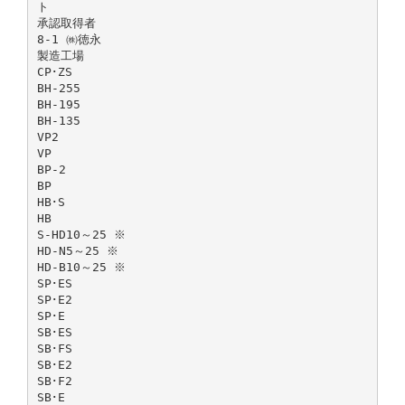
ト
承認取得者
8-1 ㈱徳永
製造工場
CP･ZS
BH-255
BH-195
BH-135
VP2
VP
BP-2
BP
HB･S
HB
S-HD10～25 ※
HD-N5～25 ※
HD-B10～25 ※
SP･ES
SP･E2
SP･E
SB･ES
SB･FS
SB･E2
SB･F2
SB･E