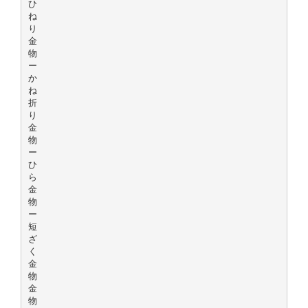
ひ
ね
り
金
物
ー
か
ね
折
り
金
物
ー
ひ
ら
金
物
ー
短
ざ
く
金
物
金
物