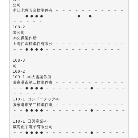
公司
浙江七豊五金標準件有 － － － － － － － － － － －
－ － ● ● ● ● － － － － － ● － ● － － － － －
－ － － － －
108-2
限公司
㈲久保製作所
上海仁宏標準件有限公 － － － － － － － － － － －
－ － ● ● ● ● － － － － － － － － － － － －
－ － － － － －
108-3
司
100-2
109-1 ㈱大吉製作所
張家港市第二標準件廠 － － － － － － － － － － －
－ － ● ● ● ● － － － － － － － ● － － － － －
－ － － － －
110-1 コンドーテック㈱
張家港市第二標準件廠 － － － － － － － － － － －
－ － ● ● ● ● － － － － － － － ● － － － － －
－ － － － －
118-1 日興産業㈱
威海正宇電子有限公司 － － － － － － － － － － －
－ － ● ● ● ● － － － － － － － ● － － － － －
－ － － － －