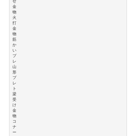
せ
金
物
火
打
金
物
筋
か
い
プ
レ
山
形
プ
レ
ト
梁
受
け
金
物
コ
ナ
ー