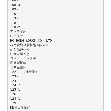
108-2
108-3
109-1
110-1
113-1
118-1
118-2
アマテイ㈱
㈱コクサイ
HO.HONG.WORKS.CO.,LTD
杭州愛龍金属制品有限公司
㈲久保製作所
㈱大吉製作所
コンドーテック㈱
恩智製鋲㈱
日興産業㈱
122-1 共進精器㈱
123-1
124-1
124-2
125-1
126-1
128-1
129-1
KN村田産業㈱