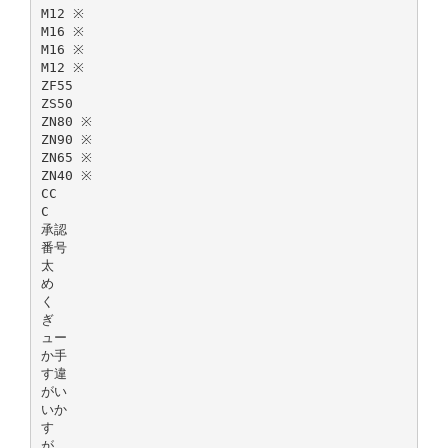
M12 ※
M16 ※
M16 ※
M12 ※
ZF55
ZS50
ZN80 ※
ZN90 ※
ZN65 ※
ZN40 ※
CC
C
承認
番号
太
め
く
ぎ
ュー
か手
す違
がい
いか
す
が