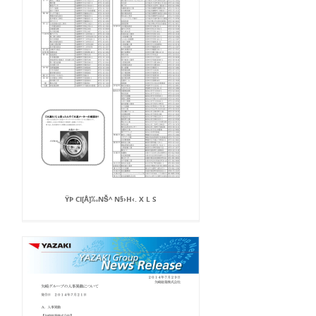
ŸÞ CI[Å]‰NŠ^ N§›H‹. X L S