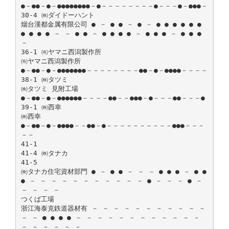
●－●●－●－●●●●●●●●－●－－－－－－－－●－－－●－●●●－
30-4 ㈱ダイドーハント
烟台漢都金属有限公司 ● － ● ● － ● － ● ● ● ● ● ●
● ● ● ● － － ● ● － ● ● ● ● － ● ● ● － ● ● ●
－
36-1 ㈲ヤマニ西潟製作所
㈲ヤマニ西潟製作所
●－●●－●－●●●●●●●－－－－－－－－●●－●－●●●●－－－－
38-1 ㈱タツミ
㈱タツミ 見附工場
●－●●－●－●●●●●●－－－－●●－－●●●－●－－－●●－－－●
39-1 ㈱西幸
㈱西幸
●－●●－●－●●●●－－●●－●－－－－－－－－－－●●●－－－
－－
41-1
41-4 ㈱タナカ
41-5
㈱タナカ住宅資材部門 ● － ● ● － － － ● ● ● － ● ●
● － － － － － － － － － － － ● － － － ● －
－ － － －
つくば工場
浙江海泰克鉄道器材有 － － － － － － － － － － －
－ － ● ● ● ● － － － － － － － － － － － －
－ － － － － －