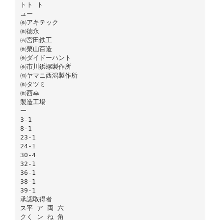
トト ト
ュー
㈱アキテック
㈱徳永
㈲宮田鉄工
㈱栗山百造
㈱ダイドーハント
㈱市川鋲螺製作所
㈲ヤマニ西潟製作所
㈱タツミ
㈱西幸
製造工場
ー
3-1
8-1
23-1
24-1
30-4
32-1
36-1
38-1
39-1
承認取得者
ス平 ア 両 六
クく ン ね 角