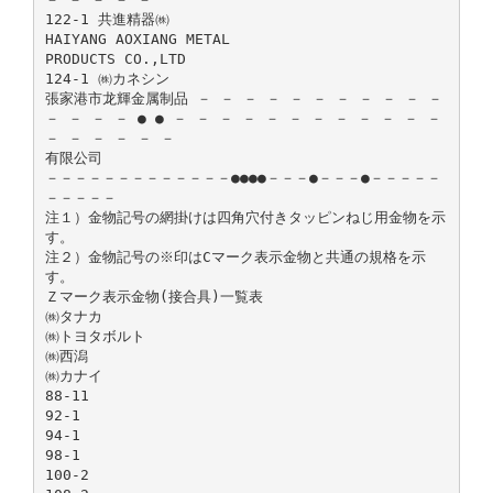
122-1 共進精器㈱
HAIYANG AOXIANG METAL
PRODUCTS CO.,LTD
124-1 ㈱カネシン
張家港市龙輝金属制品 － － － － － － － － － － －
－ － － － ● ● － － － － － － － － － － － －
－ － － － － －
有限公司
－－－－－－－－－－－－－●●●●－－－●－－－●－－－－－
－－－－－
注１）金物記号の網掛けは四角穴付きタッピンねじ用金物を示
す。
注２）金物記号の※印はCマーク表示金物と共通の規格を示
す。
Ｚマーク表示金物(接合具)一覧表
㈱タナカ
㈱トヨタボルト
㈱西潟
㈱カナイ
88-11
92-1
94-1
98-1
100-2