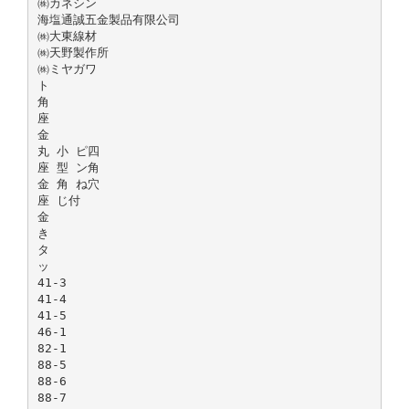
㈱カネシン
海塩通誠五金製品有限公司
㈱大東線材
㈱天野製作所
㈱ミヤガワ
ト
角
座
金
丸 小 ピ四
座 型 ン角
金 角 ね穴
座 じ付
金
き
タ
ッ
41-3
41-4
41-5
46-1
82-1
88-5
88-6
88-7