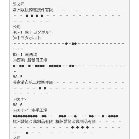
限公司
常州欧鋭徳連接件有限 － － － － － － － － － － －
－ － ● ● ● ● － － － － － － － － － － － －
－ － － － － －
公司
46-1 ㈱トヨタボルト
㈱トヨタボルト
－－－－－－－－－－－－－●－●●－－－－－－－－－－－－
－－－－－－
82-1 ㈱西潟
㈱西潟 新飯田工場
●－●●－●－●●●●－●●●●●－－●●－－－－－－－－－－－－－
－
88-5
張家港市第二標準件廠 － － － － － － － － － － －
－ － － － ● ● － － － － － － － － － － － －
－ － － － － －
㈱カナイ
88-6
㈱カナイ 幸手工場
●●●●●●●●●●－●●－－－●●●－－●－－－●●－－●－●●●●
杭州愛龍金属制品有限 杭州愛龍金属制品有限 － － － －
－ － － － － － － － － ● ● ● ● － － － － －
－ － ● － － － － － － － － － －
公司