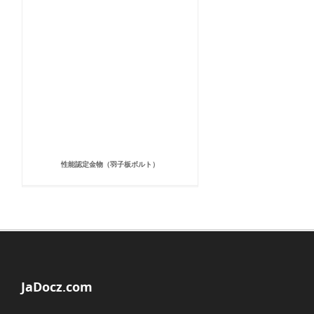
性能認定金物（羽子板ボルト）
JaDocz.com