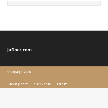
JaDocz.com
© Copyright 2026
ABOUT JADOCZ
DMCA / GDPR
REPORT