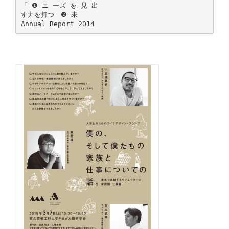
「 ❶ ニ ーズ を 見 出
す力を持つ ❷ 未