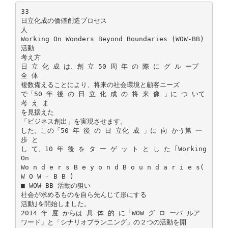
33
日立化成の価値創造プロセス
人
Working On Wonders Beyond Boundaries (WOW-BB)
活動
考え方
日 立 化 成 は、創 立 50 周 年 の 際 に グ ル ープ
全 体
複数備えることにより、将来の社会環境と顧客ニーズ
で「50 年 後 の 日 立 化 成 の 将 来 像 」に つ いて
考 え ま
を見据えた
「ビジネス創出」を実現させます。
した。この「50 年 後 の 日 立化 成 」に 向 かう第 一
歩 と
し て、10 年 後 を タ ー ゲ ッ ト と し た ｢Working
On
Wo n d e r s B e y o n d B o u n d a r i e s(
W O W - B B )
■ WOW-BB 活動の狙い
社会が求めるものを自ら先んじて形にする
活動｣を開始しました。
2014 年 度 からは 具 体 的 に「WOW グ ロ ーバ ルア
ワード」と「シナリオプランニング」の２つの活動を開