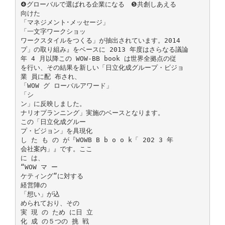
❹グローバルで選ばれる企業になる ❺共創しあえる
向けた
「マネジメント･メッセージ」
「一文字ワークショッ
ワークスタイルをつくる」が抽出されています。2014
プ」の取り組み』をベースに 2013 年度はさらなる議論
年 4 月以降この WOW-BB book は世界全拠点の従
を行い、その結果を新しい「日立化成グループ・ビジョ
業 員に配 布され、
「WOW グ ローバルアワード」
「シ
ン」に反映しました。
ナリオプランニング」実施のベースとなります。
この「日立化成グルー
プ・ビジョン」を具現化
し た も の が『WOWB B b o o k「 202 3 年
会社案内」』です。ここ
に は、
“WOW マ ー
ケティング”に対する
経営陣の
「想い」が込
められており、その
実 現 の ため に日 立
化 成 の５つの 挑 戦