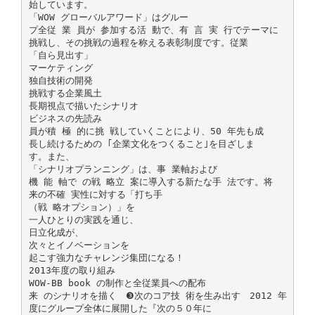
始しています。
「WOW グローバルアワード」はグルー
プ全従 業 員が 参加する活 動で、有 言 実 行でテーマに
挑戦し、その挑戦の過程を称える表彰制度です。従業
「自ら見出す」
マーケティング
独自技術の開発
挑戦する企業風土
長期視点で描いたシナリオ
ビジネスの先読み
員が積 極 的に挑 戦していくことにより、50 年先も成
長し続けるための ｢企業文化をつくること｣を目ざしま
す。また、
「シナリオプランニング」は、事 業軸および
機 能 軸で の戦 略立 案に導入する新たな手 法です。将
来の不確 実性に対する「打ち手
（戦 略オプション）」を
一人ひとりの実践を通じ、
日立化成が、
次々とイノベーションを
起こす強力なチャレンジ集団になる！
2013年度の取り組み
WOW-BB book の制作と全従業員への配布
来 のシナリオを描く ❸次のコア技 術を生み出す 2012 年
度にグループ全体に展開した『次の５０年に