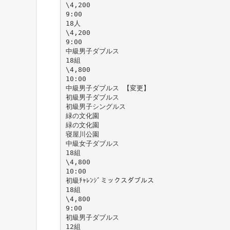
\4,200
9:00
18人
\4,200
9:00
中級男子ダブルス
18組
\4,800
10:00
中級男子ダブルス 【変更】
初級男子ダブルス
初級男子シングルス
緑の文化園
緑の文化園
寝屋川公園
中級女子ダブルス
18組
\4,800
10:00
初級ﾁｬﾚﾝｼﾞミックスダブルス
18組
\4,800
9:00
初級男子ダブルス
12組