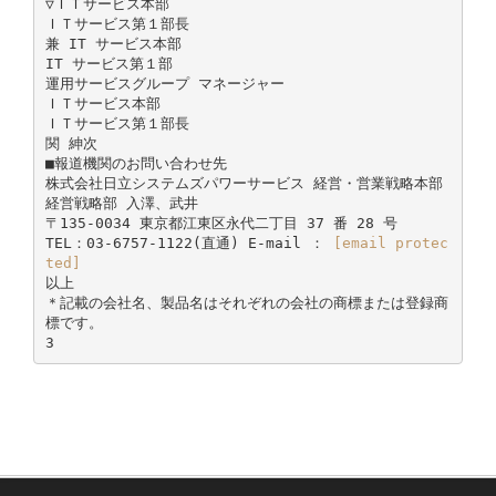
▽ＩＴサービス本部
ＩＴサービス第１部長
兼 IT サービス本部
IT サービス第１部
運用サービスグループ マネージャー
ＩＴサービス本部
ＩＴサービス第１部長
関 紳次
■報道機関のお問い合わせ先
株式会社日立システムズパワーサービス 経営・営業戦略本部
経営戦略部 入澤、武井
〒135-0034 東京都江東区永代二丁目 37 番 28 号
TEL：03-6757-1122(直通) E-mail ：
[email protec
ted]
以上
＊記載の会社名、製品名はそれぞれの会社の商標または登録商
標です。