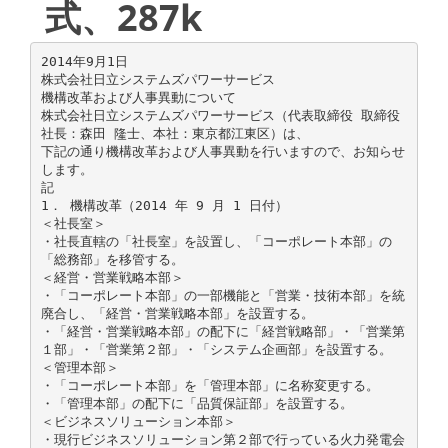
式、287k
2014年9月1日
株式会社日立システムズパワーサービス
機構改革および人事異動について
株式会社日立システムズパワーサービス（代表取締役 取締役
社長：森田 隆士、本社：東京都江東区）は、
下記の通り機構改革および人事異動を行いますので、お知らせ
します。
記
1． 機構改革（2014 年 9 月 1 日付）
＜社長室＞
・社長直轄の「社長室」を設置し、「コーポレート本部」の
「総務部」を移管する。
＜経営・営業戦略本部＞
・「コーポレート本部」の一部機能と「営業・技術本部」を統
廃合し、「経営・営業戦略本部」を設置する。
・「経営・営業戦略本部」の配下に「経営戦略部」・「営業第
１部」・「営業第２部」・「システム企画部」を設置する。
＜管理本部＞
・「コーポレート本部」を「管理本部」に名称変更する。
・「管理本部」の配下に「品質保証部」を設置する。
＜ビジネスソリューション本部＞
・現行ビジネスソリューション第２部で行っている火力発電会