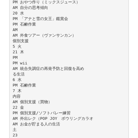
PM おやつ作り（ミックスジュース）
AM 自分の思考傾向
20 水
PM 「アナと雪の女王」鑑賞会
PM 石鹸作業
AM
AM 外食ツアー（ヴァンサンカン）
個別支援
5 火
21 木
PM
PM wii
AM 統合失調症の再発予防と回復を高め
る生活
6 水
PM 石鹸作業
7 木
内容
AM 個別支援（買物）
22 金
PM 個別支援/ソフトバレー練習
AM 外出レク（POP JOY ボウリングカラオ
AM お金が貯まる人の生活
土
23