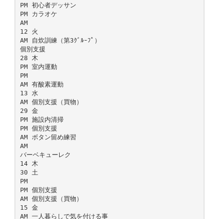
PM 初心者デッサン
PM カラオケ
AM
12 火
AM 自炊訓練（第3ｸﾞﾙｰﾌﾟ）
個別支援
28 木
PM 室内運動
PM
AM 有酸素運動
13 水
AM 個別支援（買物）
29 金
PM 施設内清掃
PM 個別支援
AM ボタン留め練習
AM
バーベキューレク
14 木
30 土
PM
PM 個別支援
AM 個別支援（買物）
15 金
AM 一人暮らしで気を付ける事