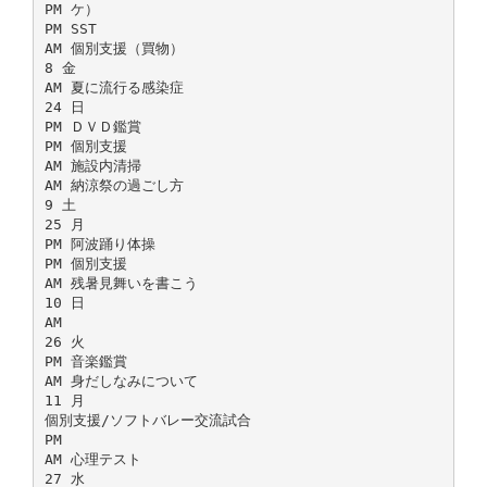
PM ケ）
PM SST
AM 個別支援（買物）
8 金
AM 夏に流行る感染症
24 日
PM ＤＶＤ鑑賞
PM 個別支援
AM 施設内清掃
AM 納涼祭の過ごし方
9 土
25 月
PM 阿波踊り体操
PM 個別支援
AM 残暑見舞いを書こう
10 日
AM
26 火
PM 音楽鑑賞
AM 身だしなみについて
11 月
個別支援/ソフトバレー交流試合
PM
AM 心理テスト
27 水