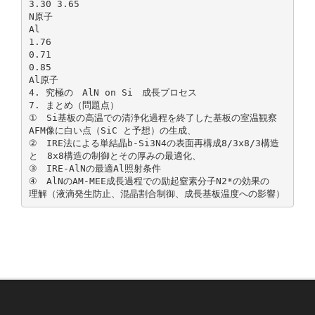
3.30 3.65
N原子
Al
1.76
0.71
0.85
Al原子
4. 究極の AlN on Si 成長プロセス
7. まとめ（問題点）
① Si基板の高温での清浄化過程を終了した基板の室温観察
AFM像に白い点（SiC と予想）の生成、
② IRE法による単結晶b-Si3N4の表面再構成8/3x8/3構造
と 8x8構造の制御とその厚みの最適化、
③ IRE-AlNの最適Al照射条件
④ AlNのAM-MEE成長過程での励起窒素分子N2*の効果の
理解（液滴発生防止、混晶割合制御、成長基板温度への影響）