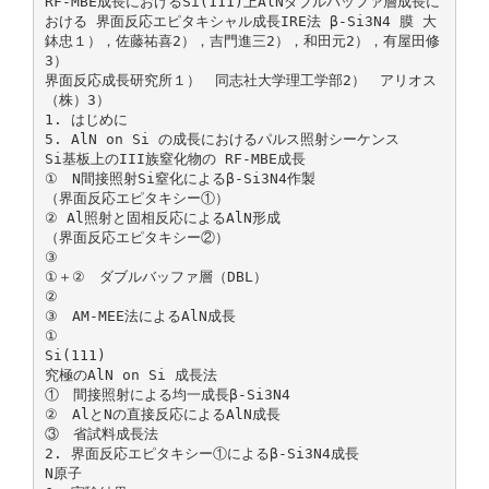
RF-MBE成長におけるSi(111)上AlNダブルバッファ層成長に
おける 界面反応エピタキシャル成長IRE法 β-Si3N4 膜 大
鉢忠１），佐藤祐喜2），吉門進三2），和田元2），有屋田修
3）
界面反応成長研究所１） 同志社大学理工学部2） アリオス
（株）3）
1. はじめに
5. AlN on Si の成長におけるパルス照射シーケンス
Si基板上のIII族窒化物の RF-MBE成長
① N間接照射Si窒化によるβ-Si3N4作製
（界面反応エピタキシー①）
② Al照射と固相反応によるAlN形成
（界面反応エピタキシー②）
③
①＋② ダブルバッファ層（DBL）
②
③ AM-MEE法によるAlN成長
①
Si(111)
究極のAlN on Si 成長法
① 間接照射による均一成長β-Si3N4
② AlとNの直接反応によるAlN成長
③ 省試料成長法
2. 界面反応エピタキシー①によるβ-Si3N4成長
N原子