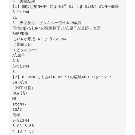
6. 実験結果
[1] 間接照射N+N* による3” Si 上β-Si3N4 の均一成長!
β-Si3N4
Si
3. 界面反応エピタキシー②のAlN成長
下地のβ-Si3N4の窒素原子とAl原子が反応し表面
RHEED像
にAlNが形成 Al / β-Si3N4
（界面反応
エピタキシー）
Al原子
AlN
β-Si3N4
Si
[2] RF-MBEによるAlN on Siの広域XRD パターン !
2H-AlN
（MEE成長）
厚み(Å)
ML
atoms/
10Å2
備考
β-Si3N4
6.01 6.65
4.13 4.57