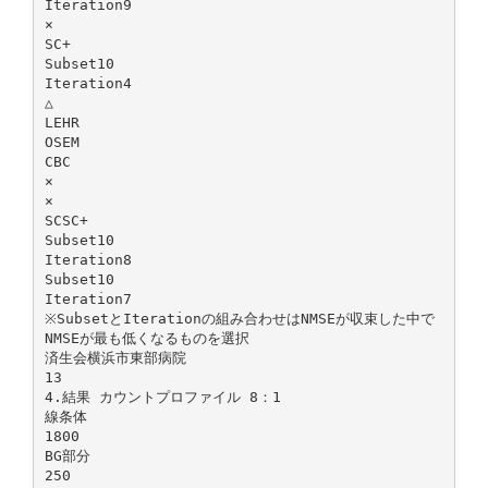
Iteration9
×
SC+
Subset10
Iteration4
△
LEHR
OSEM
CBC
×
×
SCSC+
Subset10
Iteration8
Subset10
Iteration7
※SubsetとIterationの組み合わせはNMSEが収束した中で
NMSEが最も低くなるものを選択
済生会横浜市東部病院
13
4.結果 カウントプロファイル 8：1
線条体
1800
BG部分
250