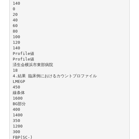
140
0
20
40
60
80
100
120
140
Profile値
Profile値
済生会横浜市東部病院
18
4.結果 臨床例におけるカウントプロファイル
LMEGP
450
線条体
1600
BG部分
400
1400
350
1200
300
FBP(SC-)