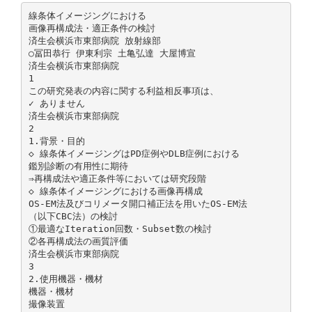
線条体イメージングにおける
画像再構成法・適正条件の検討
済生会横浜市東部病院 放射線部
○冨田恭行 伊東利宗 土亀弘達 大屋博宣
済生会横浜市東部病院
1
この研究発表の内容に関する利益相反事項は、
✓ ありません
済生会横浜市東部病院
2
1.背景・目的
◇ 線条体イメージングはPD症例やDLB症例における
鑑別診断の有用性に期待
⇒再構成法や適正条件等においては研究段階
◇ 線条体イメージングにおける画像再構成
OS-EM法及びコリメータ開口補正法を用いたOS-EM法
（以下CBC法）の検討
①最適なIteration回数・Subset数の検討
②各再構成法の画質評価
済生会横浜市東部病院
3
2.使用機器・機材
機器・機材
撮像装置