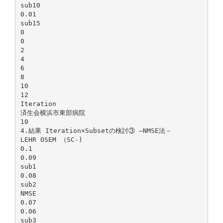
sub10
0.01
sub15
0
0
2
4
6
8
10
12
Iteration
済生会横浜市東部病院
10
4.結果 Iteration×Subsetの検討③ ―NMSE法－
LEHR OSEM （SC‐)
0.1
0.09
sub1
0.08
sub2
NMSE
0.07
0.06
sub3