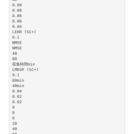
0.08
0.08
0.06
0.06
0.04
LEHR (SC+)
0.1
NMSE
NMSE
40
80
収集時間min
LMEGP (SC+)
0.1
60min
40min
0.04
0.02
0.02
0
0
0
20
40