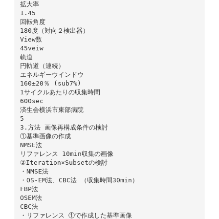
拡大率
1.45
回転角度
180度（対向２検出器）
View数
45veiw
軌道
円軌道（連続）
エネルギーウインドウ
160±20％ (sub7%)
1サイクルあたりの収集時間
600sec
済生会横浜市東部病院
5
3.方法 画像再構成条件の検討
①基準画像の作成
NMSE法
リファレンス 10min収集の画像
②Iteration×Subsetの検討
・NMSE法
・OS-EM法、CBC法 （収集時間30min）
FBP法
OSEM法
CBC法
・リファレンス ①で作成した基準画像