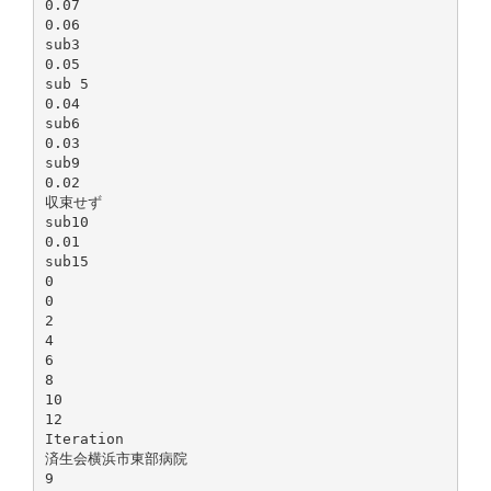
0.07
0.06
sub3
0.05
sub 5
0.04
sub6
0.03
sub9
0.02
収束せず
sub10
0.01
sub15
0
0
2
4
6
8
10
12
Iteration
済生会横浜市東部病院
9