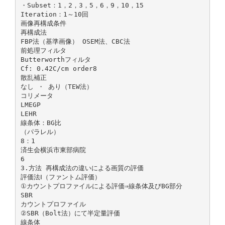
・Subset：1，2，3，5，6，9，10，15
Iteration：1～10回
画像再構成条件
再構成法
FBP法（基準画像） OSEM法、CBC法
前処理フィルタ
Butterworthフィルタ
Cf: 0.42C/cm order8
散乱補正
なし ・ あり（TEW法）
コリメータ
LMEGP
LEHR
線条体：BG比
（パラレル）
8：1
済生会横浜市東部病院
6
3.方法 再構成法の違いによる画質の評価
評価法Ⅰ（ファントム評価）
①カウントプロファイルによる評価⇒線条体及びBG部分
SBR
カウントプロファイル
②SBR（Bolt法）にて半定量評価
線条体