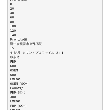
0
20
40
60
80
100
120
140
Profile値
済生会横浜市東部病院
15
4.結果 カウントプロファイル 2：1
線条体
FBP
600
OSEM
500
LMEGP
OSEM（SC+)
Count数
FBP(SC-)
300
LMEGP
FBP（SC+）