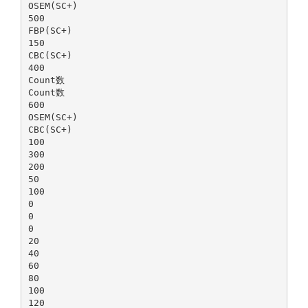
OSEM(SC+)
500
FBP(SC+)
150
CBC(SC+)
400
Count数
Count数
600
OSEM(SC+)
CBC(SC+)
100
300
200
50
100
0
0
0
20
40
60
80
100
120