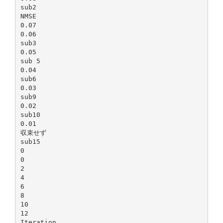
sub2
NMSE
0.07
0.06
sub3
0.05
sub 5
0.04
sub6
0.03
sub9
0.02
sub10
0.01
収束せず
sub15
0
0
2
4
6
8
10
12
Iteration