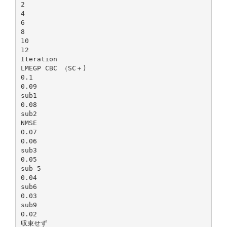
2
4
6
8
10
12
Iteration
LMEGP CBC （SC＋)
0.1
0.09
sub1
0.08
sub2
NMSE
0.07
0.06
sub3
0.05
sub 5
0.04
sub6
0.03
sub9
0.02
収束せず