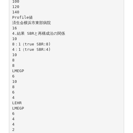
100
120
140
Profile値
済生会横浜市東部病院
16
4.結果 SBRと再構成法の関係
10
8：1（true SBR:8)
4：1（true SBR:4)
10
8
8
LMEGP
6
10
8
6
4
LEHR
LMEGP
6
4
4
2