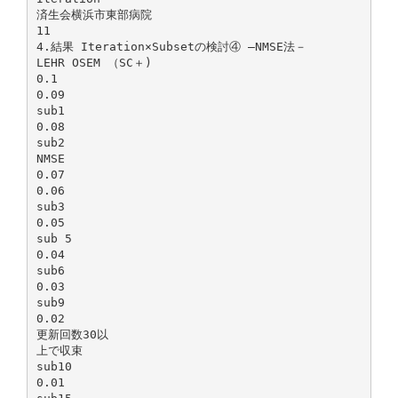
済生会横浜市東部病院
11
4.結果 Iteration×Subsetの検討④ ―NMSE法－
LEHR OSEM （SC＋)
0.1
0.09
sub1
0.08
sub2
NMSE
0.07
0.06
sub3
0.05
sub 5
0.04
sub6
0.03
sub9
0.02
更新回数30以
上で収束
sub10
0.01