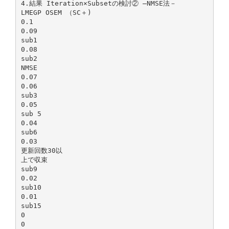
4.結果 Iteration×Subsetの検討② ―NMSE法－
LMEGP OSEM （SC＋)
0.1
0.09
sub1
0.08
sub2
NMSE
0.07
0.06
sub3
0.05
sub 5
0.04
sub6
0.03
更新回数30以
上で収束
sub9
0.02
sub10
0.01
sub15
0
0