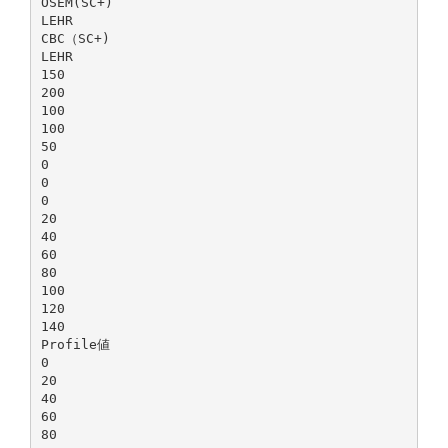
OSEM(SC+)
LEHR
CBC（SC+)
LEHR
150
200
100
100
50
0
0
0
20
40
60
80
100
120
140
Profile値
0
20
40
60
80