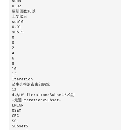
sub9
0.02
更新回数30以
上で収束
sub10
0.01
sub15
0
0
2
4
6
8
10
12
Iteration
済生会横浜市東部病院
12
4.結果 Iteration×Subsetの検討
―最適Iteration×Subset―
LMEGP
OSEM
CBC
SC-
Subset5