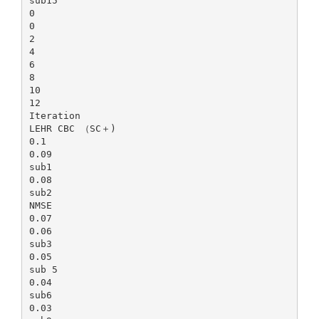
sub15
0
0
2
4
6
8
10
12
Iteration
LEHR CBC （SC＋)
0.1
0.09
sub1
0.08
sub2
NMSE
0.07
0.06
sub3
0.05
sub 5
0.04
sub6
0.03