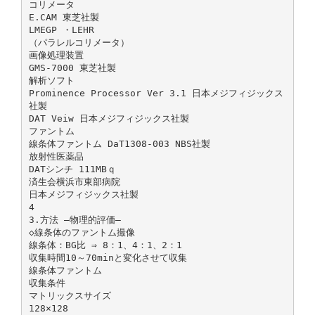
コリメータ
E.CAM 東芝社製
LMEGP ・LEHR
（パラレルコリメータ）
画像処理装置
GMS-7000 東芝社製
解析ソフト
Prominence Processor Ver 3.1 日本メジフィジックス
社製
DAT Veiw 日本メジフィジックス社製
ファントム
線条体ファントム DaT1308‐003 NBS社製
放射性医薬品
DATシンチ 111MBｑ
済生会横浜市東部病院
日本メジフィジックス社製
4
3.方法 ―物理的評価―
◇線条体のファントム撮像
線条体：BG比 ⇒ 8：1、4：1、2：1
収集時間10～70minと変化させて収集
線条体ファントム
収集条件
マトリックスサイズ
128×128