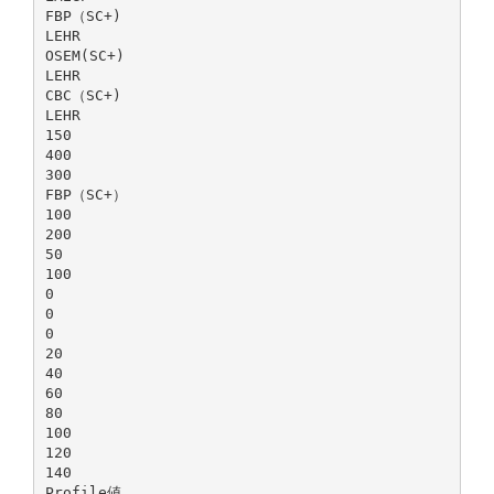
FBP（SC+)
LEHR
OSEM(SC+)
LEHR
CBC（SC+)
LEHR
150
400
300
FBP（SC+）
100
200
50
100
0
0
0
20
40
60
80
100
120
140
Profile値