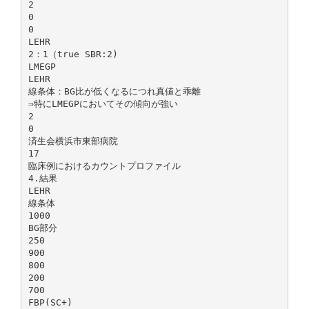
2
0
0
LEHR
2：1（true SBR:2)
LMEGP
LEHR
線条体：BG比が低くなるにつれ真値と乖離
⇒特にLMEGPにおいてその傾向が強い
2
0
済生会横浜市東部病院
17
臨床例におけるカウントプロファイル
4.結果
LEHR
線条体
1000
BG部分
250
900
800
200
700
FBP(SC+)