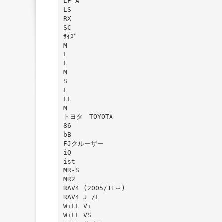
LF-A
LS
RX
SC
ｻｲｽﾞ
M
L
L
M
S
L
LL
M
トヨタ TOYOTA
86
bB
FJクルーザー
iQ
ist
MR-S
MR2
RAV4 (2005/11～)
RAV4 J /L
WiLL Vi
WiLL VS