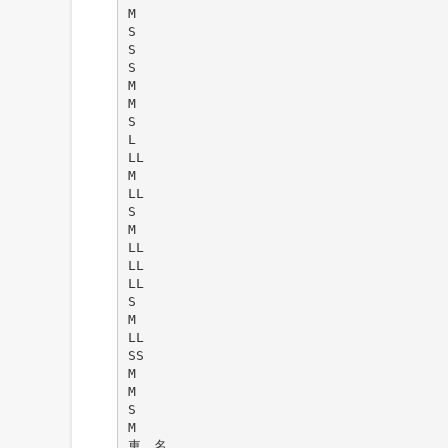
M
S
S
S
M
M
S
L
LL
M
LL
S
M
LL
LL
LL
S
M
LL
SS
M
M
S
M
車 名