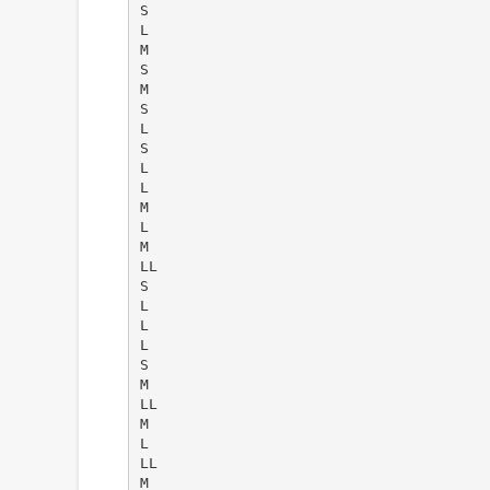
S
L
M
S
M
S
L
S
L
L
M
L
M
LL
S
L
L
L
S
M
LL
M
L
LL
M