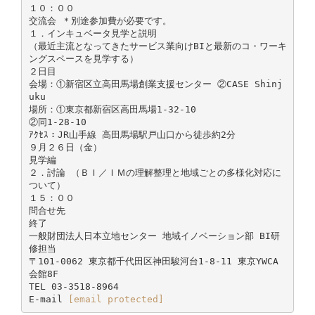
１０：００
交流会 ＊別途参加費が必要です。
１．インキュベータ見学と説明
（最近主流となってきたサービス業向けBIと最新のコ・ワーキ
ングスペースを見学する）
２日目
会場：①新宿区立高田馬場創業支援センター ②CASE Shinj
uku
場所：①東京都新宿区高田馬場1-32-10
②同1-28-10
ｱｸｾｽ：JR山手線 高田馬場駅戸山口から徒歩約2分
９月２６日（金）
見学編
２．討論 （ＢＩ／ＩＭの理解整理と地域ごとの多様化対応に
ついて）
１５：００
問合せ先
終了
一般財団法人日本立地センター 地域イノベーション部 BI研
修担当
〒101-0062 東京都千代田区神田駿河台1-8-11 東京YWCA
会館8F
TEL 03-3518-8964
E-mail
[email protected]