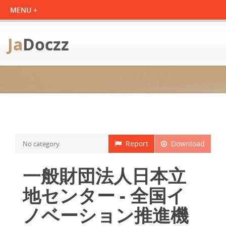
Ja
Doczz
Report
Download
No category
一般財団法人日本立
地センター - 全国イ
ノベーション推進機