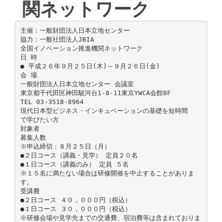
関ネットワーク
主催：一般財団法人日本立地センター
協力：一般社団法人JBIA
全国イノベーション推進機関ネットワーク
日 時
● 平成２６年９月２５日(木)～９月２６日(金)
会 場
一般財団法人日本立地センター 会議室
東京都千代田区神田駿河台1-8-11東京YWCA会館8F
TEL 03-3518-8964
現代日本型ビジネス・インキュベーションの基礎を短時間
で学びたい方
対象者
募集人数
※申込締切：８月２５日（月）
●２日コース（講義・見学） 定員２０名
●１日コース（講義のみ） 定員 ５名
※１５名に満たない場合は研修開催を中止することがありま
す。
受講費
●２日コース ４０，０００円（税込）
●１日コース ３０，０００円（税込）
※研修会場や見学先までの交通費、宿泊費等は含まれておりま