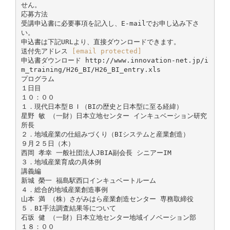
せん。
応募方法
受講申込書に必要事項を記入し、E-mailでお申し込み下さ
い。
申込書は下記URLより、直接ダウンロードできます。
送付先アドレス
[email protected]
申込書ダウンロード http://www.innovation-net.jp/i
m_training/H26_BI/H26_BI_entry.xls
プログラム
１日目
１０：００
１．現代日本型ＢＩ（BIの歴史と日本型に至る経緯）
星野 敏 （一財）日本立地センター インキュベーション研究
所長
２．地域産業の仕組みづくり（BIシステムと産業創造）
９月２５日（木）
西岡 孝幸 一般社団法人JBIA副会長 シニアーIM
３．地域産業育成の具体例
講義編
新城 榮一 福島駅西口インキュベートルーム
４．総合的地域産業創造事例
山本 満 （株）さがみはら産業創造センター 専務取締役
５．BI手法調査結果等について
石坂 健 （一財）日本立地センター地域イノベーション部
１８：００