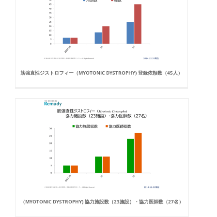
筋強直性ジストロフィー（MYOTONIC DYSTROPHY) 登録依頼数（45人）
（MYOTONIC DYSTROPHY) 協力施設数（23施設）・協力医師数（27名）