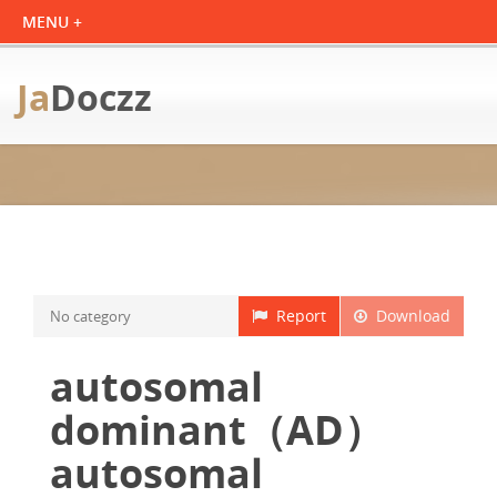
Ja
Doczz
Report
Download
No category
autosomal
dominant（AD）
autosomal