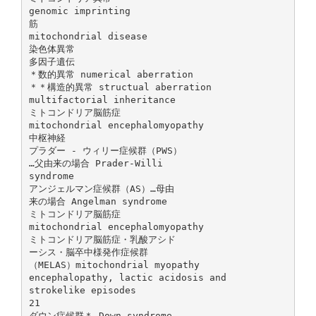
genomic imprinting
筋
mitochondrial disease
染色体異常
多因子遺伝
＊数的異常 numerical aberration
＊＊構造的異常 structual aberration
multifactorial inheritance
ミトコンドリア脳筋症
mitochondrial encephalomyopathy
中枢神経
プラダー - ウィリー症候群（PWS）
…父由来の場合 Prader-Willi
syndrome
アンジェルマン症候群（AS）…母由
来の場合 Angelman syndrome
ミトコンドリア脳筋症
mitochondrial encephalomyopathy
ミトコンドリア脳筋症・乳酸アシド
ーシス・脳卒中様発作症候群
（MELAS）mitochondrial myopathy
encephalopathy, lactic acidosis and
strokelike episodes
21
ダウン症候群＊ Down syndrome，