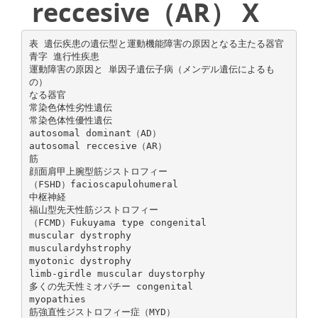
reccesive（AR） X
表 遺伝疾患の遺伝型と運動機能障害の原因となる主たる器官
青字 進行性疾患
運動障害の原因と 単因子遺伝子病（メンデル遺伝によるも
の）
なる器官
常染色体性劣性遺伝
常染色体性優性遺伝
autosomal dominant（AD）
autosomal reccesive（AR）
筋
顔面肩甲上腕型筋ジストロフィー
（FSHD）facioscapulohumeral
中枢神経
福山型先天性筋ジストロフィー
（FCMD）Fukuyama type congenital
muscular dystrophy
musculardyhstrophy
myotonic dystrophy
limb-girdle muscular duystorphy
多くの先天性ミオパチー congenital
myopathies
筋強直性ジストロフィー症（MYD）