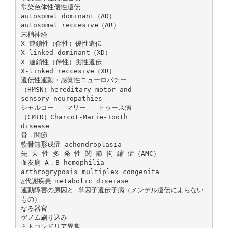
常染色体性優性遺伝
autosomal dominant（AD）
autosomal reccesive（AR）
末梢神経
X 連鎖性（伴性）優性遺伝
X-linked dominant（XD）
X 連鎖性（伴性）劣性遺伝
X-linked reccesive（XR）
遺伝性運動・感覚性ニューロパチー
（HMSN）hereditary motor and
sensory neuropathies
シャルコー - マリー - トゥース病
（CMTD）Charcot-Marie-Tooth
disease
骨，関節
軟骨無形成症 achondroplasia
先 天 性 多 発 性 関 節 拘 縮 症（AMC）
血友病 A，B hemophilia
arthrogryposis multiplex congenita
△代謝疾患 metabolic diseiase
運動障害の原因と 単因子遺伝子病（メンデル遺伝によらない
もの）
なる器官
ゲノム刷り込み
ミトコンドリア異常