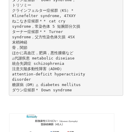
トリソミー
クラインフェルター症候群（KS）＊
Klinefelter syndrome, 47XXY
ねこなき症候群＊＊ cat cry
syndrome，常染色体 5 短腕部分欠損
ターナー症候群＊＊ Turner
syndrome，父方性染色体欠損 45X
末梢神経
骨，関節
ほかに高血圧，肥満，悪性腫瘍など
△代謝疾患 metabolic diseiase
統合失調症 schizophrenia
注意欠陥多動性障害（ADHD）
attention-deficit hyperactivity
disorder
糖尿病（DM）△ diabetes mellitus