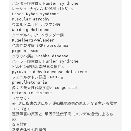
ハンター症候群△ Hunter syndrome
レッシュ ナイハン症候群（LNS）△
Lesch-Nyhan syndrome
muscular atrophy
ウエルドニッヒ ホフマン病
Werdnig-Hoffmann
クーゲルベルク ベランダー病
Kugelberg-Welander
色素性乾皮症（XP）xeroderma
pigmentosum
クラッベ病△ Krabbe disease
ハーラー症候群△ Hurler syndrome
ピルビン酸脱水素酵素欠損症△
pyruvate dehydrogenase deficienc
フェニルケトン尿症（PKU）△
phenylketonuria
多くの先天性代謝疾患△ congenital
metabolic disease
（つづく）
表 遺伝疾患の遺伝型と運動機能障害の原因となる主たる器官
（つづき）
運動障害の原因と 単因子遺伝子病（メンデル遺伝によるも
の）
なる器官
常染色体性劣性遺伝