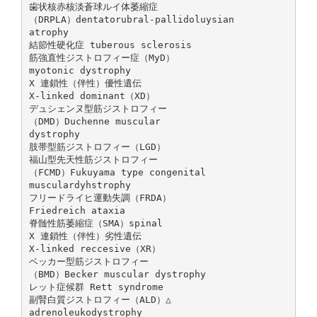
歯状核赤核淡蒼球ルイ体萎縮症
（DRPLA）dentatorubral-pallidoluysian
atrophy
結節性硬化症 tuberous sclerosis
筋強直性ジストロフィー症（MyD）
myotonic dystrophy
X 連鎖性（伴性）優性遺伝
X-linked dominant（XD）
デュシェンヌ型筋ジストロフィー
（DMD）Duchenne muscular
dystrophy
肢帯型筋ジストロフィー（LGD）
福山型先天性筋ジストロフィー
（FCMD）Fukuyama type congenital
musculardyhstrophy
フリードライヒ運動失調（FRDA）
Friedreich ataxia
脊髄性筋萎縮症（SMA）spinal
X 連鎖性（伴性）劣性遺伝
X-linked reccesive（XR）
ベッカー型筋ジストロフィー
（BMD）Becker muscular dystrophy
レット症候群 Rett syndrome
副腎白質ジストロフィー（ALD）△
adrenoleukodystrophy