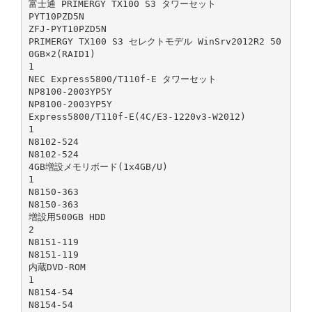
富士通 PRIMERGY TX100 S3 タワーセット
PYT10PZD5N
ZFJ-PYT10PZD5N
PRIMERGY TX100 S3 セレクトモデル WinSrv2012R2 50
0GB×2(RAID1)
1
NEC Express5800/T110f-E タワーセット
NP8100-2003YP5Y
NP8100-2003YP5Y
Express5800/T110f-E(4C/E3-1220v3-W2012)
1
N8102-524
N8102-524
4GB増設メモリボード(1x4GB/U)
1
N8150-363
N8150-363
増設用500GB HDD
2
N8151-119
N8151-119
内蔵DVD-ROM
1
N8154-54
N8154-54