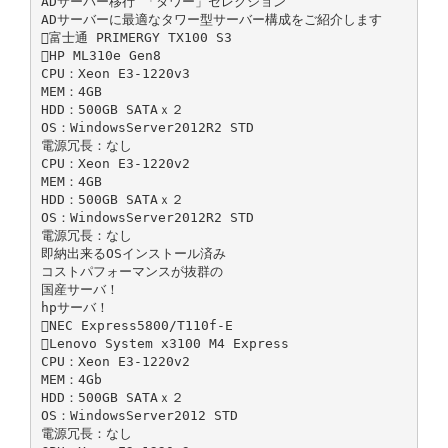
ADサーバー移行 「タワー」セレクション
ADサーバーに最適なタワー型サーバー構成をご紹介します
富士通 PRIMERGY TX100 S3
HP ML310e Gen8
CPU：Xeon E3-1220v3
MEM：4GB
HDD：500GB SATAｘ２
OS：WindowsServer2012R2 STD
電源冗長：なし
CPU：Xeon E3-1220v2
MEM：4GB
HDD：500GB SATAｘ２
OS：WindowsServer2012R2 STD
電源冗長：なし
即納出来るOSインストール済み
コストパフォーマンスが抜群の
国産サーバ！
hpサーバ！
NEC Express5800/T110f-E
Lenovo System x3100 M4 Express
CPU：Xeon E3-1220v2
MEM：4Gb
HDD：500GB SATAｘ２
OS：WindowsServer2012 STD
電源冗長：なし