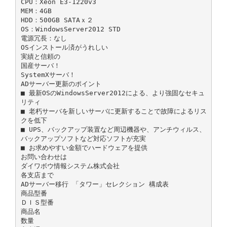
CPU：Xeon E3-1220v3
MEM：4GB
HDD：500GB SATAｘ２
OS：WindowsServer2012 STD
電源冗長：なし
OSインストール済がうれしい
実績と信頼の
国産サーバ！
SystemXサーバ！
ADサーバー更新のポイント
■ 最新OSのWindowsServer2012による、より強固なセキュ
リティ
■ 老朽サーバを新しいサーバに更新することで故障によるリス
クを低下
■ UPS、バックアップ装置など周辺機器や、アンチウィルス、
バックアップソフトなど対応ソフトが充実
■ お求めやすい金額でハードウェアを提供
お問い合わせは
ダイワボウ情報システム株式会社
各支店まで
ADサーバー移行 「タワー」セレクション 構成表
商品型番
ＤＩＳ型番
商品名
数量