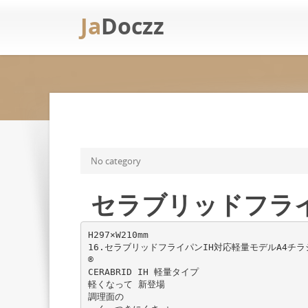
Ja
Doczz
No category
セラブリッドフライ
H297×W210mm
16.セラブリッドフライパンIH対応軽量モデルA4チラ
®
CERABRID IH 軽量タイプ
軽くなって 新登場
調理面の