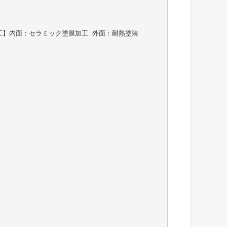
工】内面：セラミック塗膜加工 外面：耐熱塗装