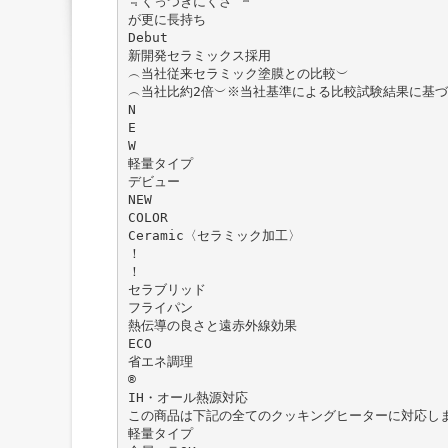
﹃くっつきにくさ ﹄
が更に長持ち
Debut
新開発セラミックス採用
︵当社従来セラミック塗膜との比較︶
︵当社比約2倍︶※当社基準による比較試験結果に基づ
N
E
W
軽量タイプ
デビュー
NEW
COLOR
Ceramic〈セラミック加工〉
！
！
セラブリッド
フライパン
熱伝導の良さと遠赤外線効果
ECO
省エネ調理
®
IH・オール熱源対応
この商品は下記の全てのクッキングヒーターに対応し
軽量タイプ