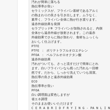
汚れが簡単に落ちる
熱伝導率が良い
セラミックスが、フライパン基材であるアルミ
の熱まわりの良さを引き出します。ムラなく、
素早く、フライパン全体に熱が行き渡ります。
遠赤外線効果を発揮
セラブリッド® フライパンが加熱されると、内側
全体から遠赤外線が放射されます。この遠赤
外線効果でさらに熱が加わり、食材をふっくら
おいしく仕上げます。
PTFE
PTFE ： ポリテトラフルオロエチレン
PFOA ： ペルフルオロオクタン酸
遠赤外線効果
汚れがついても、さっと流すだけで簡単にとれ
ます。白いフライパンなら残った汚れも一目瞭
然です。だから、しっかり洗えていつも清潔。
熱伝導の良さと遠赤外線効果
ECO
熱伝導率が良い
PFOA
白い調理面は変色しますが
省エネ調理
そのままお使いいただけます
C E R A B R I D F R Y I N G - PA N L I N