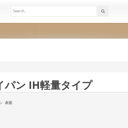
パン IH軽量タイプ
シ 表面