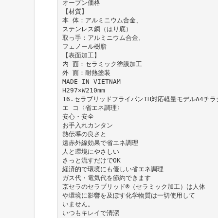
オープン価格
【材質】
本 体：アルミニウム合金、
ステンレス鋼（はり底）
取っ手：アルミニウム合金、
フェノール樹脂
【表面加工】
内 面：セラミック塗膜加工
外 面：耐熱塗装
MADE IN VIETNAM
H297×W210mm
16.セラブリッドフライパンIH対応軽量モデルA4チラ
エ コ〈省エネ調理〉
安心・安全
お手入れカンタン
熱伝導の良さと
遠赤外線効果で省エネ調理
人と環境にやさしい
さっと流すだけでOK
経済的で環境にも優しい省エネ調理
ガス代・電気代を節約できます
京セラのセラブリッド®（セラミック加工）は人体
や環境に影響を及ぼす化学物質は一切使用して
いません。
いつもキレイで清潔