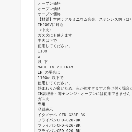
オープン価格
オープン価格
オープン価格
【材質】本体：アルミニウム合金、ステンレス鋼（はり
IH200Vに対応
〈中火〉
ガス火にも使えます
中火以下で
使用してください。
1100
w
以 下
MADE IN VIETNAM
IH の場合は
1100w 以下で
使用してください。
熱まわりが良いため、火が強すぎますと焦げ付く場合
IH調理器・電子レンジ・オーブンには使用できません
ガス火
専用
品質表示
イタメナベ CFD-G28F-BK
フライパンCFD-G28-BK
フライパンCFD-G26-BK
フライパンCFD-G20-BK