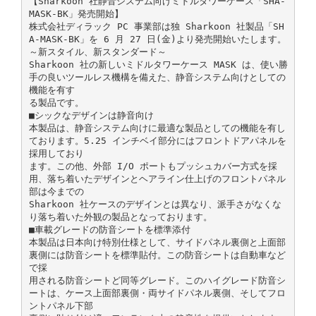
【Sharkoon 社静音システム向けミドルタワーケース「SHA-
MASK-BK」発売開始】
株式会社ディラック PC 事業部は独 Sharkoon 社製品「SH
A-MASK-BK」を 6 月 27 日(金)より発売開始いたします。
～新スタイル、新スタンダード～
Sharkoon 社の新しいミドルタワーケース MASK は、使い勝
手の良いツールレス機構を備えた、静音システム向けとしての
機能を有す
る製品です。
■シックなデザインは静音向け
本製品は、静音システム向けに最適な製品としての機能を有し
ております。5.25 インチベイ部分にはフロントドアパネルを
採用しており
ます。この他、外部 I/O ポートもプッシュカバー方式を採
用、落ち着いたデザインとヘアライン仕上げのフロントパネル
部は今までの
Sharkoon 社ケースのデザインとは異なり、派手さがなくな
り落ち着いた外観の製品となっております。
■車載グレードの防音シートを標準添付
本製品は日本向け特別仕様として、サイドパネル裏側と上面部
裏側には防音シートを標準貼付。この防音シートは自動車など
で採
用される防音シートど同等グレード。このハイグレード防音シ
ートは、ケース上面部裏側・両サイドパネル裏側、そしてフロ
ントパネル下部