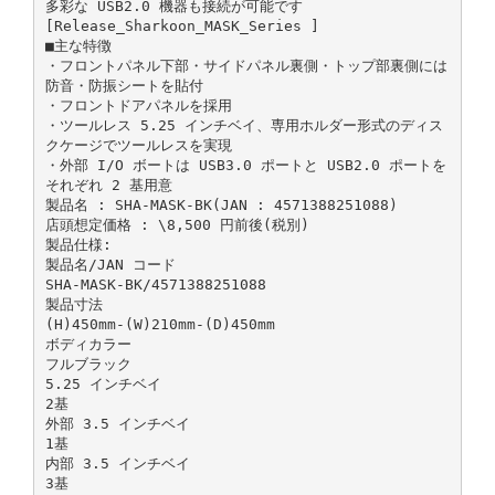
多彩な USB2.0 機器も接続が可能です
[Release_Sharkoon_MASK_Series ]
■主な特徴
・フロントパネル下部・サイドパネル裏側・トップ部裏側には
防音・防振シートを貼付
・フロントドアパネルを採用
・ツールレス 5.25 インチベイ、専用ホルダー形式のディス
クケージでツールレスを実現
・外部 I/O ボートは USB3.0 ポートと USB2.0 ポートを
それぞれ 2 基用意
製品名 : SHA-MASK-BK(JAN : 4571388251088)
店頭想定価格 : \8,500 円前後(税別)
製品仕様:
製品名/JAN コード
SHA-MASK-BK/4571388251088
製品寸法
(H)450mm-(W)210mm-(D)450mm
ボディカラー
フルブラック
5.25 インチベイ
2基
外部 3.5 インチベイ
1基
内部 3.5 インチベイ
3基