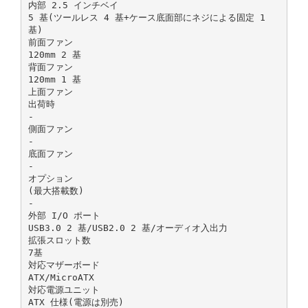
内部 2.5 インチベイ
5 基(ツールレス 4 基+ケース底面部にネジによる固定 1
基)
前面ファン
120mm 2 基
背面ファン
120mm 1 基
上面ファン
出荷時
-
側面ファン
-
底面ファン
-
オプション
(最大搭載数)
-
外部 I/O ポート
USB3.0 2 基/USB2.0 2 基/オーディオ入出力
拡張スロット数
7基
対応マザーボード
ATX/MicroATX
対応電源ユニット
ATX 仕様(電源は別売)