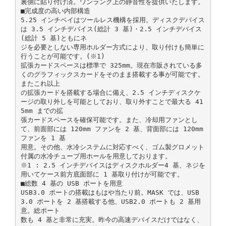
裏側に貼り付け済。ワンランク上の静音性を提供いたします。
■完成度の高い内部構造
5.25 インチベイはツールレス機構を採用。ディスクデバイス
は 3.5 インチデバイス(総計 3 基)・2.5 インチデバイス
(総計 5 基)ともにネ
ジを必要としない専用ホルダー方式により、取り付けも簡単に
行うことが可能です。(※1)
拡張カードスペースは標準で 325mm。現在市販されている多
くのグラフィックスカードをそのまま搭載する事が可能です。
またこれ以上
の拡張カードを搭載する場合に備え、2.5 インチディスクケ
ージの取り外しを可能としており、取り外すことで最大る 41
5mm までの拡
張カードスペースを確保可能です。また、冷却用ファンとし
て、前面部には 120mm ファンを 2 基、背面部には 120mm
ファンを 1 基
用意。その他、水冷システムに対応すべく、ゴム製グロメット
付属の水冷チューブ用ホールを用意しております。
※1 : 2.5 インチデバイスはディスクホルダー4 基、ネジを
用いてケース前方底面部に 1 基取り付けが可能です。
■総数 4 基の USB ポートを用意
USB3.0 ポートの搭載はもはや当たり前。MASK では、USB
3.0 ポートを 2 基搭載する他、USB2.0 ポートも 2 基用
意。総ポート
数も 4 基と非常に充実。昨今の高速デバイスだけではなく、