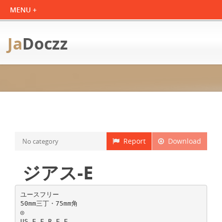
Ja
Doczz
Report
Download
No category
ジアス-E
ユースフリー
50mm三丁・75mm角
◎
US E F R E E