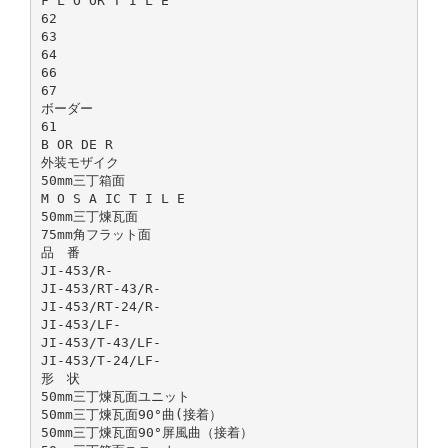
F L O OR T I L E
62
63
64
66
67
ボーダー
61
B OR DE R
外装モザイク
50mm三丁箱面
M O S A IC T I L E
50mm三丁煉瓦面
75mm角フラット面
品 番
JI-453/R-
JI-453/RT-43/R-
JI-453/RT-24/R-
JI-453/LF-
JI-453/T-43/LF-
JI-453/T-24/LF-
形 状
50mm三丁煉瓦面ユニット
50mm三丁煉瓦面90°曲(接着）
50mm三丁煉瓦面90°屏風曲（接着）