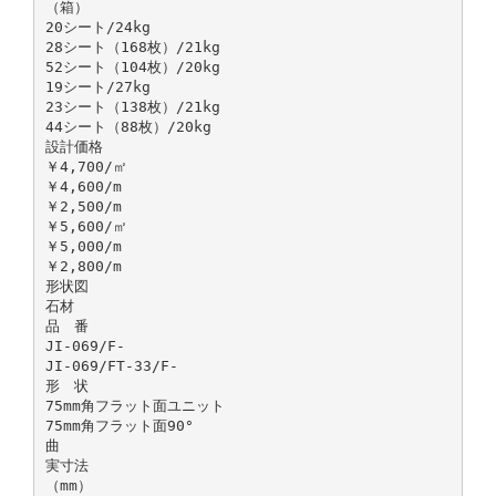
（箱）
20シート/24kg
28シート（168枚）/21kg
52シート（104枚）/20kg
19シート/27kg
23シート（138枚）/21kg
44シート（88枚）/20kg
設計価格
￥4,700/㎡
￥4,600/m
￥2,500/m
￥5,600/㎡
￥5,000/m
￥2,800/m
形状図
石材
品 番
JI-069/F-
JI-069/FT-33/F-
形 状
75mm角フラット面ユニット
75mm角フラット面90°
曲
実寸法
（mm）