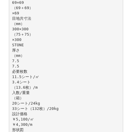
69×69
（69＋69）
×69
目地共寸法
（mm）
300×300
（75＋75）
×300
STONE
厚さ
（mm）
7.5
7.5
必要枚数
11.5シート/㎡
3.4シート
（13.6枚）/m
入数/重量
（箱）
20シート/24kg
33シート（132枚）/20kg
設計価格
￥5,100/㎡
￥4,300/m
形状図