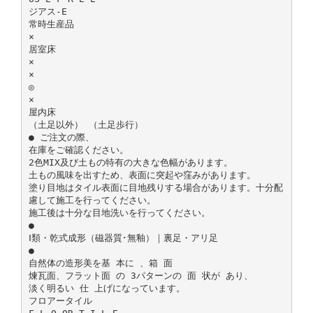
ジアス-E
常時生産品
×
居室床
×
×
◎
×
屋内床
（土足以外） （土足歩行）
● ご注文の際、
在庫をご確認ください。
2色MIX及び土もの特有の大きな色幅があります。
土もの風味を出すため、表面に突起や窪みがあります。
塗り目地はタイル表面に目地残りする場合があります。十分配
慮して施工を行ってください。
施工後は十分な目地洗いを行ってください。
●
Ⅰ類・乾式成形（磁器質･無釉）｜裏足・アリ足
●
自然体の造形美を基 本に 、箱 面
煉瓦面、フラット面 の 3パターンの 面 状が あり、
淡く明るい 仕 上げになっています。
フロアータイル