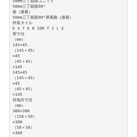
50mm三丁箱面ユニット
50mm三丁箱面90°
曲（接着）
50mm三丁箱面90°屏風曲（接着）
外装タイル
E X T E R IOR T I L E
実寸法
（mm）
145×45
（145＋45）
×45
（45＋45）
×145
145×45
（145＋45）
×45
（45＋45）
×145
目地共寸法
（mm）
300×300
（150＋50）
×300
（50＋50）
×300