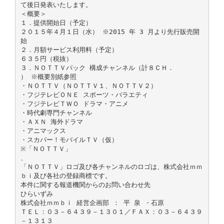
て後日発表いたします。
＜概要＞
１．提供開始日（予定）
２０１５年４月１日（水） ※2015 年 3 月より先行販売開
始
２．月額サービス利用料（予定）
６３５円（税抜）
３．ＮＯＴＴＶパック 構成チャンネル（計８ＣＨ．
） ※概要別紙参照
・ＮＯＴＴＶ（ＮＯＴＴＶ１、ＮＯＴＴＶ２）
・フジテレビＯＮＥ スポーツ・バラエティ
・フジテレビＴＷＯ ドラマ・アニメ
・時代劇専門チャンネル
・ＡＸＮ 海外ドラマ
・アニマックス
・スカパー！モバイルＴＶ（仮）
※「ＮＯＴＴＶ」
、
「ＮＯＴＴＶ」ロゴ及び各チャンネルのロゴは、株式会社ｍｍ
ｂｉ及び各社の登録商標です。
本件に関する報道機関からのお問い合わせ先
ひらいずみ
株式会社ｍｍｂｉ 経営企画部 ： 平 泉 ・石原
ＴＥＬ：０３－６４３９－１３０１／ＦＡＸ：０３－６４３９
－１３１３