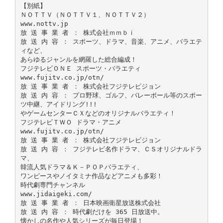
【別紙】
ＮＯＴＴＶ（ＮＯＴＴＶ１、ＮＯＴＴＶ２）
www.nottv.jp
放 送 事 業 者 ： 株式会社ｍｍｂｉ
放 送 内 容 ： スポーツ、ドラマ、音楽、アニメ、バラエテ
ィなど、
あらゆるジャンルを網羅した総合編成！
フジテレビＯＮＥ スポーツ・バラエティ
www.fujitv.co.jp/otn/
放 送 事 業 者 ： 株式会社フジテレビジョン
放 送 内 容 ： プロ野球、ゴルフ、バレーボール等のスポー
ツ中継、アイドリング!!!
やゲームセンターＣＸなどのオリジナルバラエティ！
フジテレビＴＷＯ ドラマ・アニメ
www.fujitv.co.jp/otn/
放 送 事 業 者 ： 株式会社フジテレビジョン
放 送 内 容 ： フジテレビ名作ドラマ、ＣＳオリジナルドラ
マ、
韓流人気ドラマ＆Ｋ－ＰＯＰバラエティ、
ワンピースやノイタミナ作品などアニメも多彩！
時代劇専門チャンネル
www.jidaigeki.com/
放 送 事 業 者 ： 日本映画衛星放送株式会社
放 送 内 容 ： 時代劇だけを 365 日放送中。
懐かしの名作や人気シリーズが毎日登場！