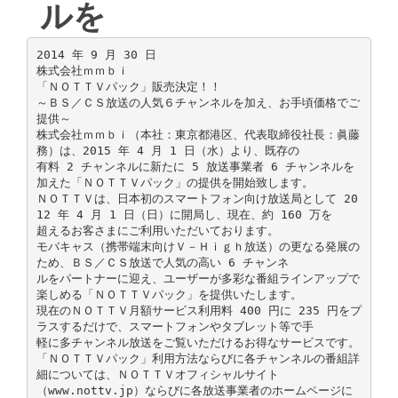
ルを
2014 年 9 月 30 日
株式会社ｍｍｂｉ
「ＮＯＴＴＶパック」販売決定！！
～ＢＳ／ＣＳ放送の人気６チャンネルを加え、お手頃価格でご
提供～
株式会社ｍｍｂｉ（本社：東京都港区、代表取締役社長：眞藤
務）は、2015 年 4 月 1 日（水）より、既存の
有料 2 チャンネルに新たに 5 放送事業者 6 チャンネルを
加えた「ＮＯＴＴＶパック」の提供を開始致します。
ＮＯＴＴＶは、日本初のスマートフォン向け放送局として 20
12 年 4 月 1 日（日）に開局し、現在、約 160 万を
超えるお客さまにご利用いただいております。
モバキャス（携帯端末向けＶ－Ｈｉｇｈ放送）の更なる発展の
ため、ＢＳ／ＣＳ放送で人気の高い 6 チャンネ
ルをパートナーに迎え、ユーザーが多彩な番組ラインアップで
楽しめる「ＮＯＴＴＶパック」を提供いたします。
現在のＮＯＴＴＶ月額サービス利用料 400 円に 235 円をプ
ラスするだけで、スマートフォンやタブレット等で手
軽に多チャンネル放送をご覧いただけるお得なサービスです。
「ＮＯＴＴＶパック」利用方法ならびに各チャンネルの番組詳
細については、ＮＯＴＴＶオフィシャルサイト
（www.nottv.jp）ならびに各放送事業者のホームページに