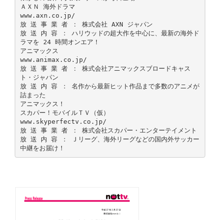
ＡＸＮ 海外ドラマ
www.axn.co.jp/
放 送 事 業 者 ： 株式会社 AXN ジャパン
放 送 内 容 ： ハリウッドの超大作を中心に、最新の海外ド
ラマを 24 時間オンエア！
アニマックス
www.animax.co.jp/
放 送 事 業 者 ： 株式会社アニマックスブロードキャス
ト・ジャパン
放 送 内 容 ： 名作から最新ヒット作品まで多数のアニメが
詰まった
アニマックス！
スカパー！モバイルＴＶ（仮）
www.skyperfectv.co.jp/
放 送 事 業 者 ： 株式会社スカパー・エンターテイメント
放 送 内 容 ： Ｊリーグ、海外リーグなどの国内外サッカー