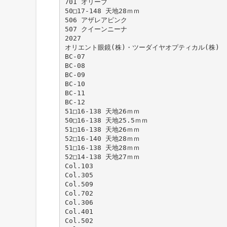
701 オリーブ
50□17-148 天地28ｍｍ
506 アザレアピンク
507 クイーンニーナ
2027
オリエント眼鏡(株)・ツーダイヤオプティカル(株)
BC-07
BC-08
BC-09
BC-10
BC-11
BC-12
51□16-138 天地26ｍｍ
50□16-138 天地25.5ｍｍ
51□16-138 天地26ｍｍ
52□16-140 天地28ｍｍ
51□16-138 天地28ｍｍ
52□14-138 天地27ｍｍ
Col.103
Col.305
Col.509
Col.702
Col.306
Col.401
Col.502