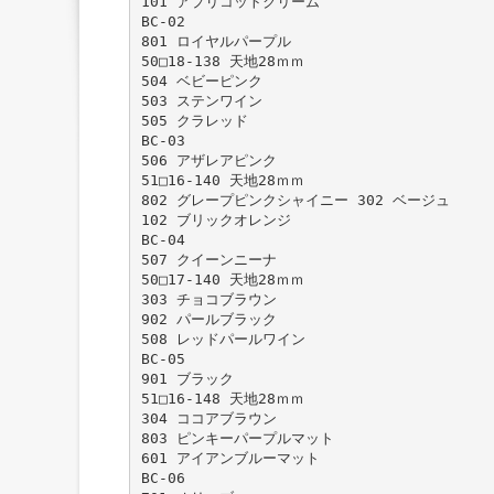
101 アプリコットクリーム
BC-02
801 ロイヤルパープル
50□18-138 天地28ｍｍ
504 ベビーピンク
503 ステンワイン
505 クラレッド
BC-03
506 アザレアピンク
51□16-140 天地28ｍｍ
802 グレープピンクシャイニー 302 ベージュ
102 ブリックオレンジ
BC-04
507 クイーンニーナ
50□17-140 天地28ｍｍ
303 チョコブラウン
902 パールブラック
508 レッドパールワイン
BC-05
901 ブラック
51□16-148 天地28ｍｍ
304 ココアブラウン
803 ピンキーパープルマット
601 アイアンブルーマット
BC-06