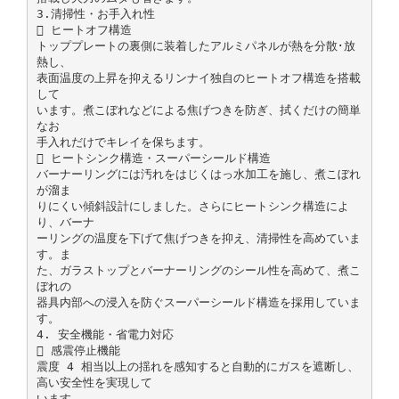
3.清掃性・お手入れ性
 ヒートオフ構造
トッププレートの裏側に装着したアルミパネルが熱を分散･放
熱し、
表面温度の上昇を抑えるリンナイ独自のヒートオフ構造を搭載
して
います。煮こぼれなどによる焦げつきを防ぎ、拭くだけの簡単
なお
手入れだけでキレイを保ちます。
 ヒートシンク構造・スーパーシールド構造
バーナーリングには汚れをはじくはっ水加工を施し、煮こぼれ
が溜ま
りにくい傾斜設計にしました。さらにヒートシンク構造によ
り、バーナ
ーリングの温度を下げて焦げつきを抑え、清掃性を高めていま
す。ま
た、ガラストップとバーナーリングのシール性を高めて、煮こ
ぼれの
器具内部への浸入を防ぐスーパーシールド構造を採用していま
す。
4. 安全機能・省電力対応
 感震停止機能
震度 4 相当以上の揺れを感知すると自動的にガスを遮断し、
高い安全性を実現して
います。