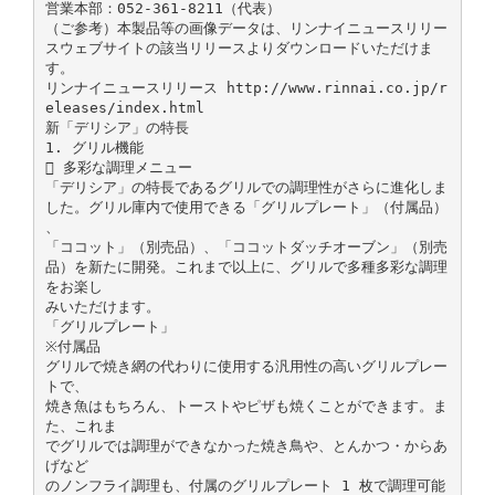
営業本部：052-361-8211（代表）
（ご参考）本製品等の画像データは、リンナイニュースリリー
スウェブサイトの該当リリースよりダウンロードいただけま
す。
リンナイニュースリリース http://www.rinnai.co.jp/r
eleases/index.html
新「デリシア」の特長
1. グリル機能
 多彩な調理メニュー
「デリシア」の特長であるグリルでの調理性がさらに進化しま
した。グリル庫内で使用できる「グリルプレート」（付属品）
、
「ココット」（別売品）、「ココットダッチオーブン」（別売
品）を新たに開発。これまで以上に、グリルで多種多彩な調理
をお楽し
みいただけます。
「グリルプレート」
※付属品
グリルで焼き網の代わりに使用する汎用性の高いグリルプレー
トで、
焼き魚はもちろん、トーストやピザも焼くことができます。ま
た、これま
でグリルでは調理ができなかった焼き鳥や、とんかつ・からあ
げなど
のノンフライ調理も、付属のグリルプレート 1 枚で調理可能