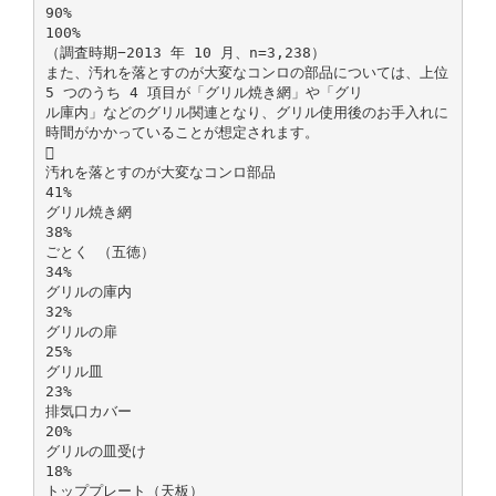
90%
100%
（調査時期−2013 年 10 月、n=3,238）
また、汚れを落とすのが大変なコンロの部品については、上位
5 つのうち 4 項目が「グリル焼き網」や「グリ
ル庫内」などのグリル関連となり、グリル使用後のお手入れに
時間がかかっていることが想定されます。

汚れを落とすのが大変なコンロ部品
41%
グリル焼き網
38%
ごとく （五徳）
34%
グリルの庫内
32%
グリルの扉
25%
グリル皿
23%
排気口カバー
20%
グリルの皿受け
18%
トッププレート（天板）