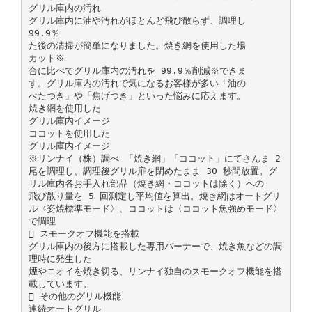
グリル庫内の汚れ
グリル庫内に油や汚れがほとんど飛び散らず、調理し
99.9％
た後の清掃が簡単になりました。焼き網を使用した場
カット※
合に比べてグリル庫内の汚れを 99.9％削減※できま
す。グリル庫内の汚れで気になるお客様が多い「油の
べたつき」や「焦げつき」といった悩みに応えます。
焼き網を使用した
グリル庫内イメージ
ココットを使用した
グリル庫内イメージ
※リンナイ（株）調べ 「焼き網」「ココット」にてさんま 2
尾を調理し、調理後グリル扉を閉めたまま 30 秒間放置。グ
リル庫内各お手入れ部品（焼き網・ココットは除く）への
飛び散り量を 5 回測定し平均値を算出。焼き網はオートグリ
ル〈姿焼標準モード〉、ココットは〈ココット魚強めモード〉
で調理
 スモークオフ機能を搭載
グリル庫内の後方に搭載した専用バーナーで、焼き魚などの調
理時に発生した
煙やニオイを焼き切る、リンナイ独自のスモークオフ機能を搭
載しています。
 その他のグリル機能
連続オートグリル