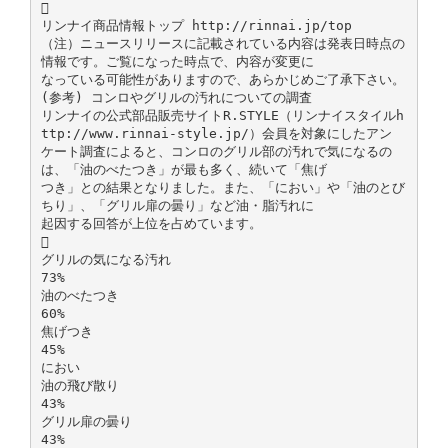

リンナイ商品情報トップ http://rinnai.jp/top
（注）ニュースリリースに記載されている内容は発表日時点の
情報です。ご覧になった時点で、内容が変更に
なっている可能性がありますので、あらかじめご了承下さい。
(参考) コンロやグリルの汚れについての調査
リンナイの公式部品販売サイトR.STYLE（リンナイスタイルh
ttp://www.rinnai-style.jp/）会員を対象にしたアン
ケート調査によると、コンロのグリル部の汚れで気になるの
は、「油のべたつき」が最も多く、続いて「焦げ
つき」との結果となりました。また、「におい」や「油のとび
ちり」、「グリル扉の曇り」など油・脂汚れに
起因する回答が上位を占めています。

グリルの気になる汚れ
73%
油のべたつき
60%
焦げつき
45%
におい
油の飛び散り
43%
グリル扉の曇り
43%