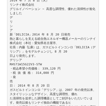
2014 年 7 月 8 日（火）
リンナイ株式会社
グリルイノベーション ∼ 高度な調理性、優れた清掃性が進化
しました
デ
リ
シ
ア
新「DELICIA」2014 年 8 月 20 日発売
熱と暮らしを支える総合熱エネルギー機器メーカーのリンナイ
株式会社（本社：愛知県名古屋市、
社長：内藤 弘康）は、ガスビルトインコンロ「DELICIA（デ
リシア）」をモデルチェンジし 8 月 20
日より発売します。
デリシア
RHS71W15G22V3-STW
・税込希望小売価格： 339,120 円
・税 抜 価 格： 314,000 円
・発
売
日： 2014 年 8 月 20 日
ガスビルトインコンロ「デリシア」は、2007 年の発売以来、
スタイリッシュなデザイン、高度な調理性、優れ
た清掃性を追求した調理機器としてご好評をいただいていま
す。発売以後もリンナイ独自の機能であるヒ