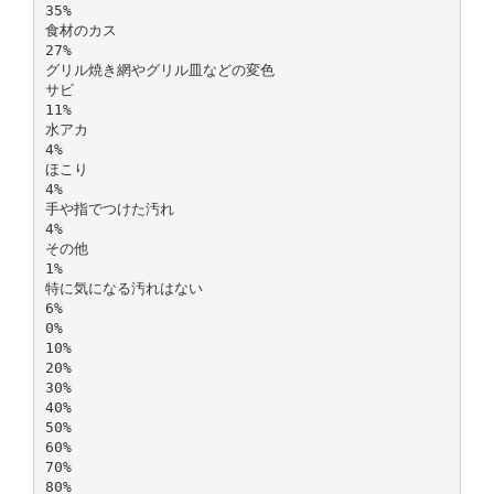
35%
食材のカス
27%
グリル焼き網やグリル皿などの変色
サビ
11%
水アカ
4%
ほこり
4%
手や指でつけた汚れ
4%
その他
1%
特に気になる汚れはない
6%
0%
10%
20%
30%
40%
50%
60%
70%
80%