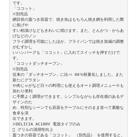
です。
「ココット」
※別売品
網目状の蓋つき容器で、焼き魚はもちろん焼き網を利用した際
に焦げや
すい粕漬けなどもきれいに焼けます。また、とんかつ・からあ
げなどのノン
フライ調理を可能にしたほか、フライパンでは焼き加減の調整
がむずかし
いハンバーグも「ココット」に入れてスイッチを押すだけで
す。
「ココットダッチオーブン」
※別売品
従来の「ダッチオーブン」に比べ 60％軽量化しました。また
新たにグラタン
や肉じゃがなど日々の料理にも使えるオート調理メニュー※も
加わり便利
に手際よく調理ができます。シンプルながらも存在感のあるデ
ザインのた
め、特別なシーンでも容器をテーブルにそのまま並べて素敵な
食卓を演
出できます。
※DELICIA AC100V 電源タイプのみ
 グリルの清掃性向上
蓋つきの容器である「ココット」 （別売品） を使用すると、