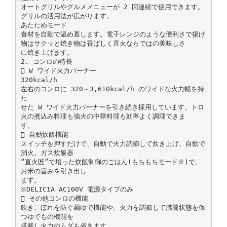
オートグリルやグルメメニューが 2 回連続で使用できます。
グリルの活用法が広がります。
あたためモード
食材を自動で温め直します。電子レンジのような便利さで揚げ
物はサクッと焼き物は香ばしく直火ならではの美味しさ
に焼き上げます。
2. コンロの特長
 W ワイド火力バーナー
320kcal/h
左右のコンロに 320～3,610kcal/h のワイドな火力幅を持
た
せた W ワイド火力バーナーを引き続き採用しています。トロ
火の煮込み料理も強火の中華料理も効率よく調理できま
す。
 自動炊飯機能
スイッチを押すだけで、自動で火力調節して炊き上げ、自動で
消火。ガス炊飯器
“直火匠”で培った炊飯制御のごはん(もちもちモード※)で、
お米の旨みを引き出し
ます。
※DELICIA AC100V 電源タイプのみ
 その他コンロの機能
吹きこぼれを防ぐ麺ゆで機能や、火力を調節して沸騰状態を保
つゆでもの機能を
搭載し火力のムダも省きます。