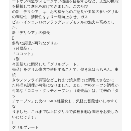
ートオフ構造やスモークオフ機能を搭載するなど、先進の機能
を搭載して進化を続けてきました。このたび
の新「デリシア」は、お客様からのご意見や要望の多いグリル
の調理性、清掃性をより一層向上させ、ガス
ビルトインコンロのフラッグシップモデルの魅力を高めまし
た。
新「デリシア」の特長

多彩な調理が可能なグリル
（付属品）、
「ココット」
（別
今回新たに開発した「グリルプレート」
売品）をグリル庫内で使用することで、焼き魚はもちろん、串
焼
きやノンフライ調理などこれまで焼き網では調理できなかっ
た料理も調理が可能になりました。また、本格オーブン調理が
可能な「ココットダッチオーブン」（別売品）は、従来の「ダ
ッ
チオーブン」に比べ 60％軽量化し、気軽に普段使いしやすく
な
りました。これまで以上にグリルで多種多彩な調理をお楽しみ
いただけます。

グリルプレート