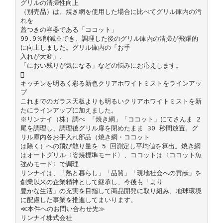
グリルの清掃性向上
（別売品）は、焼き網を使用した場合に比べてグリル庫内の汚
れを
蓋つきの容器である「ココット」
99.9％削減※でき、調理した後のグリル庫内の清掃が飛躍的
に向上しました。グリル庫内の「お手
入れが大変」、
「におい残りが気になる」などの悩みにお応えします。

キッチンを明るく彩る新色クリアホワイトミストをラインアッ
プ
これまでのガラス天板よりも明るいクリアホワイトミストを新
たにラインアップに加えました。
※リンナイ（株）調べ 「焼き網」「ココット」にてさんま 2
尾を調理し、調理後グリル扉を閉めたまま 30 秒間放置。グ
リル庫内各お手入れ部品（焼き網・ココット
は除く）への飛び散り量を 5 回測定し平均値を算出。焼き網
はオートグリル〈姿焼標準モード〉、ココットは〈ココット魚
強めモード〉で調理
リンナイは、「熱と暮らし」「品質」「現地社会への貢献」を
創業以来の企業精神として継承し、今後も「より
豊かな生活」の充実を目指して商品開発に取り組み、地球環境
に配慮した事業を推進してまいります。
≪本件へのお問い合わせ先≫
リンナイ株式会社