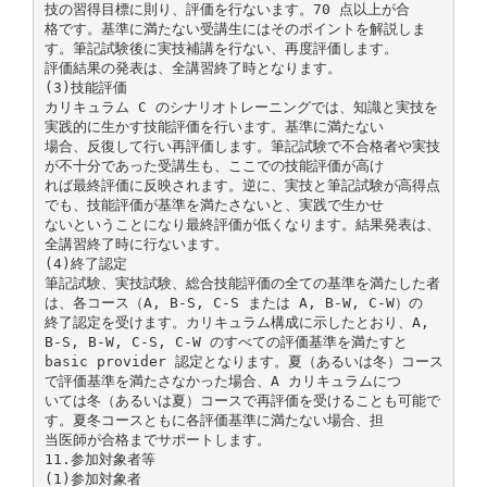
技の習得目標に則り、評価を行ないます。70 点以上が合
格です。基準に満たない受講生にはそのポイントを解説しま
す。筆記試験後に実技補講を行ない、再度評価します。
評価結果の発表は、全講習終了時となります。
(3)技能評価
カリキュラム C のシナリオトレーニングでは、知識と実技を
実践的に生かす技能評価を行います。基準に満たない
場合、反復して行い再評価します。筆記試験で不合格者や実技
が不十分であった受講生も、ここでの技能評価が高け
れば最終評価に反映されます。逆に、実技と筆記試験が高得点
でも、技能評価が基準を満たさないと、実践で生かせ
ないということになり最終評価が低くなります。結果発表は、
全講習終了時に行ないます。
(4)終了認定
筆記試験、実技試験、総合技能評価の全ての基準を満たした者
は、各コース（A, B-S, C-S または A, B-W, C-W）の
終了認定を受けます。カリキュラム構成に示したとおり、A,
B-S, B-W, C-S, C-W のすべての評価基準を満たすと
basic provider 認定となります。夏（あるいは冬）コース
で評価基準を満たさなかった場合、A カリキュラムにつ
いては冬（あるいは夏）コースで再評価を受けることも可能で
す。夏冬コースともに各評価基準に満たない場合、担
当医師が合格までサポートします。
11.参加対象者等
(1)参加対象者