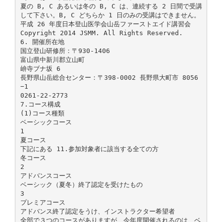
夏の B, C あるいは冬の B, C は、連続する 2 日間で受講
して下さい。B, C どちらか 1 日のみの受講はできません。
平成 26 年度日本登山医学会山岳ファーストエイド講習会
Copyright 2014 JSMM. All Rights Reserved.
6. 開催所在地
国立登山研修所：〒930-1406
富山県中新川郡立山町
峅寺ブナ坂 6
長野県山岳総合センター：〒398-0002 長野県大町市 8056
−1
0261-22-2773
7.コース構成
(1)コース種類
ベーシックコース
1
夏コース
下記にある 11.参加対象者に該当する全ての方
冬コース
2
アドバンスコース
ベーシック（夏冬）終了認定を受けたもの
3
プレミアコース
アドバンス終了認定をうけ、インストラクター希望者
全部で３つのコースがありますが、今年度開催されるのは、ベ