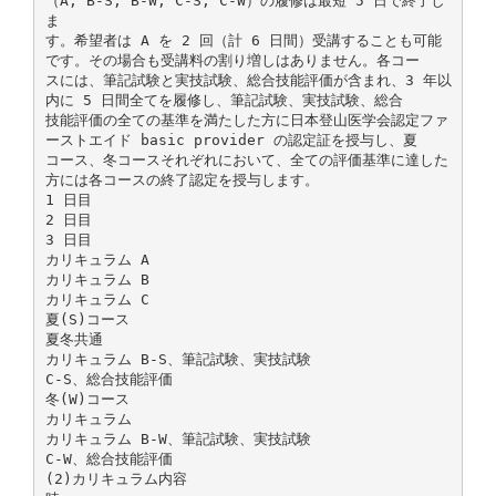
（A, B-S, B-W, C-S, C-W）の履修は最短 5 日で終了し
ま
す。希望者は A を 2 回（計 6 日間）受講することも可能
です。その場合も受講料の割り増しはありません。各コー
スには、筆記試験と実技試験、総合技能評価が含まれ、3 年以
内に 5 日間全てを履修し、筆記試験、実技試験、総合
技能評価の全ての基準を満たした方に日本登山医学会認定ファ
ーストエイド basic provider の認定証を授与し、夏
コース、冬コースそれぞれにおいて、全ての評価基準に達した
方には各コースの終了認定を授与します。
1 日目
2 日目
3 日目
カリキュラム A
カリキュラム B
カリキュラム C
夏(S)コース
夏冬共通
カリキュラム B-S、筆記試験、実技試験
C-S、総合技能評価
冬(W)コース
カリキュラム
カリキュラム B-W、筆記試験、実技試験
C-W、総合技能評価
(2)カリキュラム内容