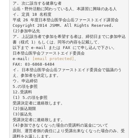
ア. 次に該当する健康な者
山岳・野外活動に関わっている人、本講習に興味のある人
イ. 定員 18 名程度
平成 26 年度日本登山医学会山岳ファーストエイド講習会
Copyright 2014 JSMM. All Rights Reserved.
(2)参加申込先
ア. 上記該当者で参加を希望する者は、締切日までに参加申込
書（様式 1）もしくは、同等の内容を記載して、
以下まで e-mail または FAX にて申し込んで下さい。
日本登山医学会ファーストエイド委員会
e-mail:
[email protected]
、
FAX: 03-6868-6484
イ. 日本登山医学会山岳ファーストエイド委員会で協議のう
え、参加者を決定します。
ウ. 申込締切
5.の項を参照
12.受講料
(1) 5.の項を参照
受講決定者に連絡致します。
(2)振込期限
(3)振込先
受講決定者に連絡致します。
(4)参加できなくなった場合の受講料の返金について
原則、運営者側の責任により受講出来なくなった場合のみ、受
講料をお返しします。