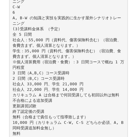
ニング
C-W
6
A, B-W の知識と実技を実践的に生かす屋外シナリオトレー
ニング
(3)受講料金体系 （予定）
全 5 日間
社会人：55,000 円（資料代、傷害保険料含む）（宿泊費、
食費含まず。個人清算となります。）
学生：35,000 円（資料代、傷害保険料含む）（宿泊費、食
費含まず。個人清算となります。）
※個人清算費用（宿泊費・食費）：3 日間コースで概ね 1 万
円程度
3 日間（A,B,C）コース受講時
2 日間（B,C）コース受講時
社会人 33,000 円、学生 21,000 円
社会人 22,000 円、学生 14,000 円
カリキュラム A は合格まで何回受講しても初回以外は無料
不合格による追加受講
更新講習試験
終了認定後の受講
無料（合格まで責任もって指導致します）
10,000 円（カリキュラム C-W, C-S どちらか必須、A, B
同時受講追加料金無し）
無料