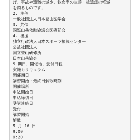
げ、事故や遭難の減少、救命率の改善・後遺症の軽減
を図るものです。
2. 主催
一般社団法人日本登山医学会
3. 共催
国際山岳救助協議会医療部会
4. 後援
独立行政法人日本スポーツ振興センター
公益社団法人
国立登山研修所
日本山岳協会
5.期日、開催地、受付日程
実施カリキュラム
開催期日
講習開始・最終日解散時刻
開催場所
申込開始日
申込締切日
受講連絡日
受付
講習開始
解散
5 月 16 日
9:00
9:20