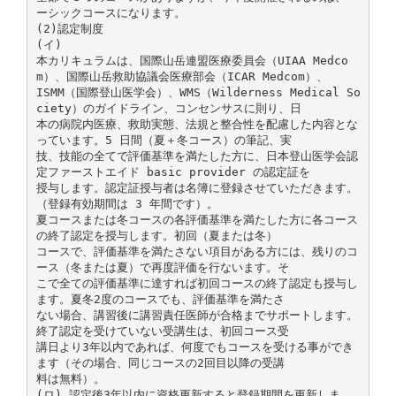
ーシックコースになります。
(2)認定制度
(イ)
本カリキュラムは、国際山岳連盟医療委員会（UIAA Medco
m）、国際山岳救助協議会医療部会（ICAR Medcom）、
ISMM（国際登山医学会）、WMS（Wilderness Medical So
ciety）のガイドライン、コンセンサスに則り、日
本の病院内医療、救助実態、法規と整合性を配慮した内容とな
っています。5 日間（夏＋冬コース）の筆記、実
技、技能の全てで評価基準を満たした方に、日本登山医学会認
定ファーストエイド basic provider の認定証を
授与します。認定証授与者は名簿に登録させていただきます。
（登録有効期間は 3 年間です）。
夏コースまたは冬コースの各評価基準を満たした方に各コース
の終了認定を授与します。初回（夏または冬）
コースで、評価基準を満たさない項目がある方には、残りのコ
ース（冬または夏）で再度評価を行ないます。そ
こで全ての評価基準に達すれば初回コースの終了認定も授与し
ます。夏冬2度のコースでも、評価基準を満たさ
ない場合、講習後に講習責任医師が合格までサポートします。
終了認定を受けていない受講生は、初回コース受
講日より3年以内であれば、何度でもコースを受ける事ができ
ます（その場合、同じコースの2回目以降の受講
料は無料）。
(ロ) 認定後3年以内に資格更新すると登録期間を更新しま