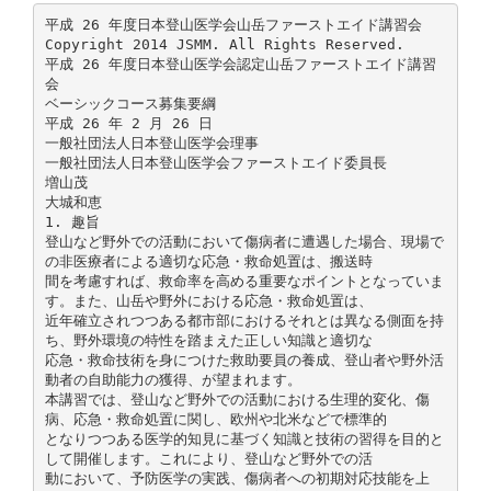
平成 26 年度日本登山医学会山岳ファーストエイド講習会
Copyright 2014 JSMM. All Rights Reserved.
平成 26 年度日本登山医学会認定山岳ファーストエイド講習
会
ベーシックコース募集要綱
平成 26 年 2 月 26 日
一般社団法人日本登山医学会理事
一般社団法人日本登山医学会ファーストエイド委員長
増山茂
大城和恵
1. 趣旨
登山など野外での活動において傷病者に遭遇した場合、現場で
の非医療者による適切な応急・救命処置は、搬送時
間を考慮すれば、救命率を高める重要なポイントとなっていま
す。また、山岳や野外における応急・救命処置は、
近年確立されつつある都市部におけるそれとは異なる側面を持
ち、野外環境の特性を踏まえた正しい知識と適切な
応急・救命技術を身につけた救助要員の養成、登山者や野外活
動者の自助能力の獲得、が望まれます。
本講習では、登山など野外での活動における生理的変化、傷
病、応急・救命処置に関し、欧州や北米などで標準的
となりつつある医学的知見に基づく知識と技術の習得を目的と
して開催します。これにより、登山など野外での活
動において、予防医学の実践、傷病者への初期対応技能を上