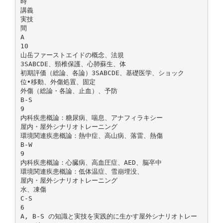
時
講義
実技
間
A
10
山岳ファーストエイドの概念、法規
3SABCDE、頸椎保護、心肺蘇生、体
初期評価（総論、各論）3SABCDE、基礎医学、ショック
位•移動、外傷処置、固定
外傷（総論・各論、止血）、予防
B-S
9
内科疾患概論：糖尿病、喘息、アナフィラキシー
屋内・屋外シナリオトレーニング
環境関連疾患概論：熱中症、高山病、落雷、熱傷
B-W
9
内科疾患概論：心臓病、高血圧症、AED、脳卒中
環境関連疾患概論：低体温症、雪崩埋没、
屋内・屋外シナリオトレーニング
水、凍傷
C-S
6
A, B-S の知識と実技を実践的に生かす屋外シナリオトレー