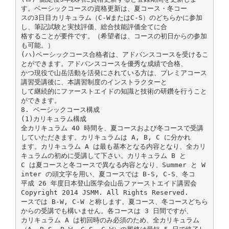
す。ベーシックコースの資格更新は、夏コース・冬コー
スの3日目カリキュラム（C-WまたはC-S）のどちらかに参加
し、筆記試験と実技評価、総合技能評価全てに合
格することが要件です。（希望者は、コースの初日からの参加
も可能。）
(ハ)ベーシックコース合格者は、アドバンスコースを受けるこ
とができます。アドバンスコースを優秀な成績で合格、
かつ現役で山岳活動を活発にされている方は、プレミアコース
講習受講後に、本講習制度のインストラクターと
して継続的にファーストエイドの知識と技術の研鑽を行うこと
ができます。
8. ベーシックコース構成
(1)カリキュラム構成
全カリキュラム 40 時間を、夏コースおよび冬コースで受講
していただきます。カリキュラムは A, B, C に分かれ
ます。カリキュラム A は最も基本となる内容となり、全カリ
キュラムの初めに受講して下さい。カリキュラム B と
C は夏コースと冬コースで異なる内容となり、Summer と W
inter の頭文字を用い、夏コースでは B-S, C-S、冬コ
平成 26 年度日本登山医学会山岳ファーストエイド講習会
Copyright 2014 JSMM. All Rights Reserved.
ースでは B-W, C-W と称します。夏コース、冬コースどちら
からの受講でも構いません。各コースは 3 日間ですが、
カリキュラム A は初回時のみ必須のため、全カリキュラム