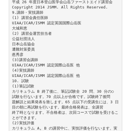
平成 26 年度日本登山医学会山岳ファーストエイド講習会
Copyright 2014 JSMM. All Rights Reserved.
9.講師・実技講師
(1) 講習会責任医師
UIAA/ICAR/ISMM 認定英国国際山岳医
大城和恵
(2) 講習会運営担当者
公益社団法人
日本山岳協会
遭難対策委員
悳秀彦
(3)講習会講師
UIAA/ICAR/ISMM 認定国際山岳医 他
(4)実技講師
UIAA/ICAR/ISMM 認定国際山岳医 他
10. 試験
(1)筆記試験
カリキュラム B 終了後に、筆記試験全 20 問、30 分の○
試験を行ないます。70 点以上が合格です。試験終了後問
題解説と結果発表を致します。65 点以下の受講生には、3 日
目の朝に再試験を行います。最終合格発表は、全講習
終了時となります。不合格者は、次回コースで試験を受けるこ
とができます。
(2)実技評価
カリキュラム A, B の講習中に、実技評価を行ないます。実