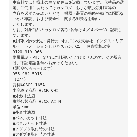
本資料では仕様上の主な変更点を記載しています。代替品の選
定、ご使用にあたってはカタログ、および取扱説明書等の
内容を必ずご確認いただき、機器・装置の機能や動作に問題な
いかの確認、および安全性に関する対策をお願い
いたします。
なお、対象商品のカタログ名称･番号は４／４ページに記載し
ています。
●お問い合わせ先・発行元 オムロン株式会社 インダストリア
ルオートメーションビジネスカンパニー お客様相談室
0120-919-066
携帯電話・PHS などはご利用いただけませんので、その場合
は、下記電話番号へおかけください。
(通話料がかかります)
055-982-5015
（2/4)
資料№GSCC-165A
生産終了商品 H7CR-CW□
■外形寸法図
推奨代替商品 H7CX-A□-N
単位：mm
■外形寸法図
■パネルカット寸法
■パネルカット寸法
■アダプタ取付時の寸法
■アダプタ取付時の寸法