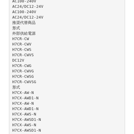
AC100-240V
AC24/DC12-24V
AC100-240V
AC24/DC12-24V
推奨代替商品
形式
外部供給電源
H7CR-CW
H7CR-CWV
H7CR-CWS
H7CR-CWVS
DC12V
H7CR-CWG
H7CR-CWVG
H7CR-CWSG
H7CR-CWVSG
形式
H7CX-AW-N
H7CX-AWD1-N
H7CX-AW-N
H7CX-AWD1-N
H7CX-AWS-N
H7CX-AWSD1-N
H7CX-AWS-N
H7CX-AWSD1-N