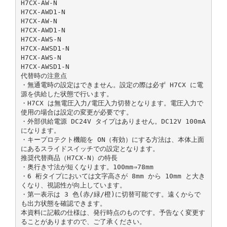
H7CX-AW-N
H7CX-AWD1-N
H7CX-AW-N
H7CX-AWD1-N
H7CX-AWS-N
H7CX-AWSD1-N
H7CX-AWS-N
H7CX-AWSD1-N
代替時の注意点
・無通電時の設定はできません。設定の際は必ず H7CX に電
源を供給した状態で行います。
・H7CX は無電圧入力/電圧入力切替となります。電圧入力で
使用の場合は設定の変更が必要です。
・外部供給電源 DC24V タイプはありません。DC12V 100mA
になります。
・キープロテクト機能を ON（有効）にする方法は、本体上面
にあるスライドスイッチでの設定となります。
推奨代替商品（H7CX-N）の特長
・奥行き寸法が短くなります。100mm⇒78mm
・6 桁タイプにおいては文字高さが 8mm から 10mm と大き
くなり、視認性が向上しています。
・第一表示は 3 色(赤/緑/橙)に切替可能です。遠くからで
も出力状態を確認できます。
本資料に記載の仕様は、発行時点のものです。予告なく変更す
ることがありますので、ご了承ください。