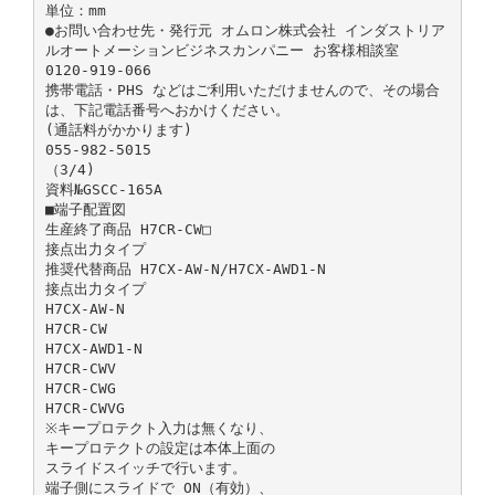
単位：mm
●お問い合わせ先・発行元 オムロン株式会社 インダストリア
ルオートメーションビジネスカンパニー お客様相談室
0120-919-066
携帯電話・PHS などはご利用いただけませんので、その場合
は、下記電話番号へおかけください。
(通話料がかかります)
055-982-5015
（3/4)
資料№GSCC-165A
■端子配置図
生産終了商品 H7CR-CW□
接点出力タイプ
推奨代替商品 H7CX-AW-N/H7CX-AWD1-N
接点出力タイプ
H7CX-AW-N
H7CR-CW
H7CX-AWD1-N
H7CR-CWV
H7CR-CWG
H7CR-CWVG
※キープロテクト入力は無くなり、
キープロテクトの設定は本体上面の
スライドスイッチで行います。
端子側にスライドで ON（有効）、