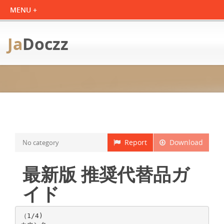
Ja
Doczz
Report
Download
No category
最新版 推奨代替品ガ
イド
（1/4)