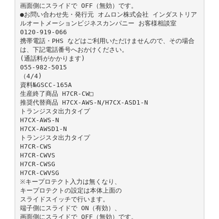
画面側にスライドで OFF（無効）です。
●お問い合わせ先・発行元 オムロン株式会社 インダストリア
ルオートメーションビジネスカンパニー お客様相談室
0120-919-066
携帯電話・PHS などはご利用いただけませんので、その場合
は、下記電話番号へおかけください。
(通話料がかかります)
055-982-5015
（4/4)
資料№GSCC-165A
生産終了商品 H7CR-CW□
推奨代替商品 H7CX-AWS-N/H7CX-ASD1-N
トランジスタ出力タイプ
H7CX-AWS-N
H7CX-AWSD1-N
トランジスタ出力タイプ
H7CR-CWS
H7CR-CWVS
H7CR-CWSG
H7CR-CWVSG
※キープロテクト入力は無くなり、
キープロテクトの設定は本体上面の
スライドスイッチで行います。
端子側にスライドで ON（有効）、
画面側にスライドで OFF（無効）です。