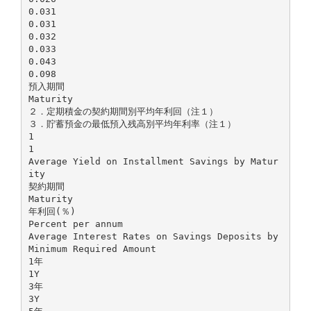
0.031
0.031
0.032
0.033
0.043
0.098
預入期間
Maturity
２．定期積金の契約期間別平均年利回（注１）
３．貯蓄預金の最低預入残高別平均年利率（注１）
1
1
Average Yield on Installment Savings by Matur
ity
契約期間
Maturity
年利回(％)
Percent per annum
Average Interest Rates on Savings Deposits by
Minimum Required Amount
1年
1Y
3年
3Y