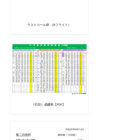
ラストコール杯 （Bフライト）
1日目）成績表【PDF】