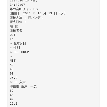
2014.10.13 (月)
14:49:07
雉の会BTチャレンジ
開催日: 2014 年 10 月 13 日 (月)
競技方法 : 持ハンディ
優先順位 :
順 位
競技者名
OUT
IN
⇒ 生年月日
⇒ 性別
GROSS HDCP
⇒
NET
50
43
93
25.0
68.0 入賞
準優勝 蓬原 一茂
52
45
97
25.0